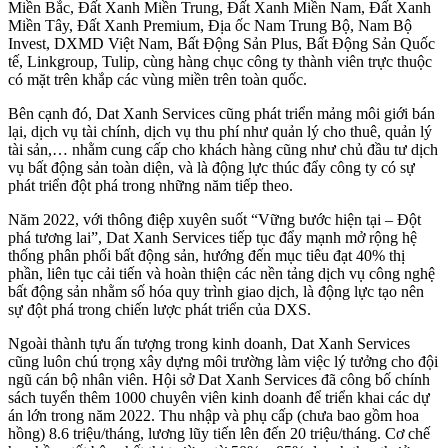
Miền Bắc, Đất Xanh Miền Trung, Đất Xanh Miền Nam, Đất Xanh
Miền Tây, Đất Xanh Premium, Địa ốc Nam Trung Bộ, Nam Bộ
Invest, DXMD Việt Nam, Bất Động Sản Plus, Bất Động Sản Quốc
tế, Linkgroup, Tulip, cùng hàng chục công ty thành viên trực thuộc
có mặt trên khắp các vùng miền trên toàn quốc.
Bên cạnh đó, Dat Xanh Services cũng phát triển mảng môi giới bán
lại, dịch vụ tài chính, dịch vụ thu phí như quản lý cho thuê, quản lý
tài sản,… nhằm cung cấp cho khách hàng cũng như chủ đầu tư dịch
vụ bất động sản toàn diện, và là động lực thúc đẩy công ty có sự
phát triển đột phá trong những năm tiếp theo.
Năm 2022, với thông điệp xuyên suốt “Vững bước hiện tại – Đột
phá tương lai”, Dat Xanh Services tiếp tục đẩy mạnh mở rộng hệ
thống phân phối bất động sản, hướng đến mục tiêu đạt 40% thị
phần, liên tục cải tiến và hoàn thiện các nền tảng dịch vụ công nghệ
bất động sản nhằm số hóa quy trình giao dịch, là động lực tạo nên
sự đột phá trong chiến lược phát triển của DXS.
Ngoài thành tựu ấn tượng trong kinh doanh, Dat Xanh Services
cũng luôn chú trọng xây dựng môi trường làm việc lý tưởng cho đội
ngũ cán bộ nhân viên. Hội sở Dat Xanh Services đã công bố chính
sách tuyển thêm 1000 chuyên viên kinh doanh để triển khai các dự
án lớn trong năm 2022. Thu nhập và phụ cấp (chưa bao gồm hoa
hồng) 8.6 triệu/tháng, lương lũy tiến lên đến 20 triệu/tháng. Cơ chế