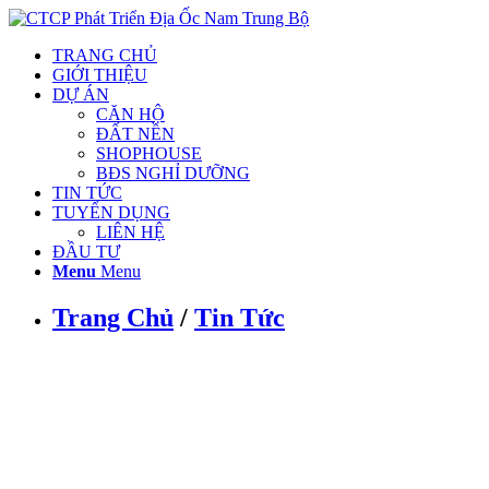
TRANG CHỦ
GIỚI THIỆU
DỰ ÁN
CĂN HỘ
ĐẤT NỀN
SHOPHOUSE
BĐS NGHỈ DƯỠNG
TIN TỨC
TUYỂN DỤNG
LIÊN HỆ
ĐẦU TƯ
Menu
Menu
Trang Chủ
/
Tin Tức