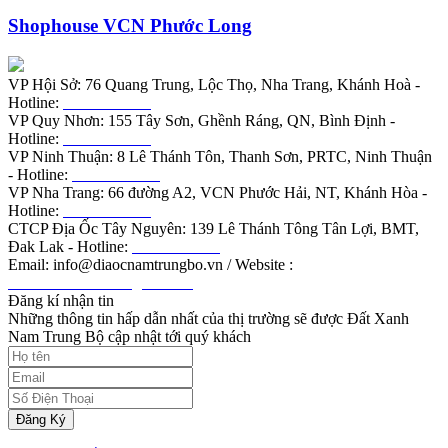
Shophouse VCN Phước Long
VP Hội Sở: 76 Quang Trung, Lộc Thọ, Nha Trang, Khánh Hoà -
Hotline:
0901.919.789
VP Quy Nhơn: 155 Tây Sơn, Ghềnh Ráng, QN, Bình Định -
Hotline:
0855.988.789
VP Ninh Thuận: 8 Lê Thánh Tôn, Thanh Sơn, PRTC, Ninh Thuận
- Hotline:
0789.188.585
VP Nha Trang: 66 đường A2, VCN Phước Hải, NT, Khánh Hòa -
Hotline:
0566.879.979
CTCP Địa Ốc Tây Nguyên: 139 Lê Thánh Tông Tân Lợi, BMT,
Đak Lak - Hotline:
0798.989.689
Email: info@diaocnamtrungbo.vn / Website :
www.diaocnamtrungbo.vn/vi
Đăng kí nhận tin
Những thông tin hấp dẫn nhất của thị trường sẽ được Đất Xanh
Nam Trung Bộ cập nhật tới quý khách
Đăng Ký