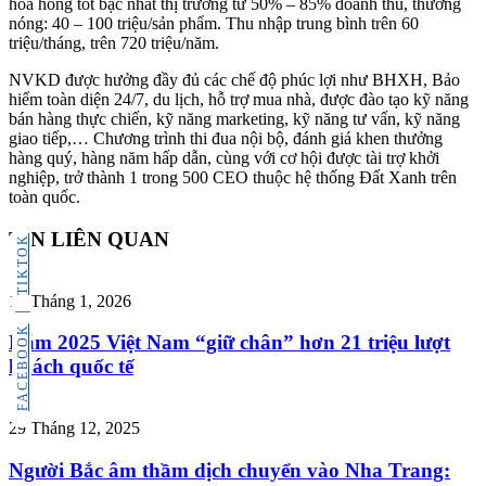
hoa hồng tốt bậc nhất thị trường từ 50% – 85% doanh thu, thưởng
nóng: 40 – 100 triệu/sản phẩm. Thu nhập trung bình trên 60
triệu/tháng, trên 720 triệu/năm.
NVKD được hưởng đầy đủ các chế độ phúc lợi như BHXH, Bảo
hiểm toàn diện 24/7, du lịch, hỗ trợ mua nhà, được đào tạo kỹ năng
bán hàng thực chiến, kỹ năng marketing, kỹ năng tư vấn, kỹ năng
giao tiếp,… Chương trình thi đua nội bộ, đánh giá khen thưởng
hàng quý, hàng năm hấp dẫn, cùng với cơ hội được tài trợ khởi
nghiệp, trở thành 1 trong 500 CEO thuộc hệ thống Đất Xanh trên
toàn quốc.
TIN LIÊN QUAN
TIKTOK
15 Tháng 1, 2026
FACEBOOK
Năm 2025 Việt Nam “giữ chân” hơn 21 triệu lượt
khách quốc tế
29 Tháng 12, 2025
Người Bắc âm thầm dịch chuyển vào Nha Trang: