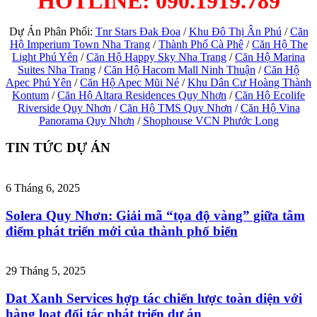
HOTLINE: 090.1919.789
Dự Án Phân Phối:
Tnr Stars Đak Đoa
/
Khu Đô Thị Ân Phú
/
Căn
Hộ Imperium Town Nha Trang
/
Thành Phố Cà Phê
/
Căn Hộ The
Light Phú Yên
/
Căn Hộ Happy Sky Nha Trang
/
Căn Hộ Marina
Suites Nha Trang
/
Căn Hộ Hacom Mall Ninh Thuận
/
Căn Hộ
Apec Phú Yên
/
Căn Hộ Apec Mũi Né
/
Khu Dân Cư Hoàng Thành
Kontum
/
Căn Hộ Altara Residences Quy Nhơn
/
Căn Hộ Ecolife
Riverside Quy Nhơn
/
Căn Hộ TMS Quy Nhơn
/
Căn Hộ Vina
Panorama Quy Nhơn
/
Shophouse VCN Phước Long
TIN TỨC DỰ ÁN
6 Tháng 6, 2025
Solera Quy Nhơn: Giải mã “tọa độ vàng” giữa tâm
điểm phát triển mới của thành phố biển
29 Tháng 5, 2025
Dat Xanh Services hợp tác chiến lược toàn diện với
hàng loạt đối tác phát triển dự án