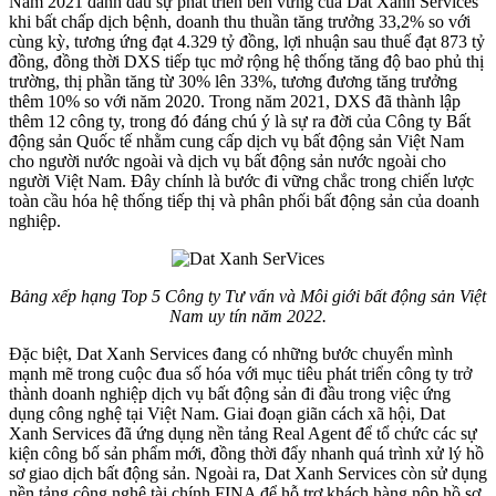
Năm 2021 đánh dấu sự phát triển bền vững của Dat Xanh Services
khi bất chấp dịch bệnh, doanh thu thuần tăng trưởng 33,2% so với
cùng kỳ, tương ứng đạt 4.329 tỷ đồng, lợi nhuận sau thuế đạt 873 tỷ
đồng, đồng thời DXS tiếp tục mở rộng hệ thống tăng độ bao phủ thị
trường, thị phần tăng từ 30% lên 33%, tương đương tăng trưởng
thêm 10% so với năm 2020. Trong năm 2021, DXS đã thành lập
thêm 12 công ty, trong đó đáng chú ý là sự ra đời của Công ty Bất
động sản Quốc tế nhằm cung cấp dịch vụ bất động sản Việt Nam
cho người nước ngoài và dịch vụ bất động sản nước ngoài cho
người Việt Nam. Đây chính là bước đi vững chắc trong chiến lược
toàn cầu hóa hệ thống tiếp thị và phân phối bất động sản của doanh
nghiệp.
Bảng xếp hạng Top 5 Công ty Tư vấn và Môi giới bất động sản Việt
Nam uy tín năm 2022.
Đặc biệt, Dat Xanh Services đang có những bước chuyển mình
mạnh mẽ trong cuộc đua số hóa với mục tiêu phát triển công ty trở
thành doanh nghiệp dịch vụ bất động sản đi đầu trong việc ứng
dụng công nghệ tại Việt Nam. Giai đoạn giãn cách xã hội, Dat
Xanh Services đã ứng dụng nền tảng Real Agent để tổ chức các sự
kiện công bố sản phẩm mới, đồng thời đẩy nhanh quá trình xử lý hồ
sơ giao dịch bất động sản. Ngoài ra, Dat Xanh Services còn sử dụng
nền tảng công nghệ tài chính FINA để hỗ trợ khách hàng nộp hồ sơ