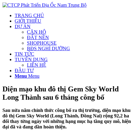
TRANG CHỦ
GIỚI THIỆU
DỰ ÁN
CĂN HỘ
ĐẤT NỀN
SHOPHOUSE
BĐS NGHỈ DƯỠNG
TIN TỨC
TUYỂN DỤNG
LIÊN HỆ
ĐẦU TƯ
Menu
Menu
Diện mạo khu đô thị Gem Sky World
Long Thành sau 6 tháng công bố
Sau nửa năm chính thức công bố ra thị trường, diện mạo khu
đô thị Gem Sky World (Long Thành, Đồng Nai) rộng 92,2 ha
đổi thay từng ngày với những hạng mục hạ tầng quy mô, hiện
đại đã và đang dần hoàn thiện.