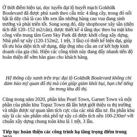
Ở thời điểm hiện tại, dọc tuyến đại lộ huyết mạch Goldsilk
Boulevard đã được phủ xanh theo cấu trúc 4 tầng cây, trong đó nổi
bật là dãy chà là cao lớn xen lẫn những hàng cau vua đang sinh
trưởng và phát triển tốt. Song song đó, dãy shophouse xây sẵn (diện
tích đất 120–152 m2/căn), được thiết kế 4 tầng dọc theo ba mặt khu
công viên trung tâm Gem Sky Park đã được khởi công xây dựng.
Nhà phố tự xây (120-152m2, 1 trệt, 3 lầu) có thiết kế hiện đại, giúp
tối ưu hóa diện tích sử dụng, đáp ứng nhu cầu an cư kết hợp kinh
doanh của gia chủ. Hiện các công trình này đang đẩy nhanh tiến độ
hoàn thiện để sớm bàn giao cho khách hàng.
Hệ thống cây xanh trên trục đại lộ Goldsilk Boulevard không chỉ
đảm bảo mỹ quan đô thị mà còn giúp giảm khói bụi, hạn chế tiếng
ồn trong khu đô thị.
Cũng trong năm 2020, phân khu Pearl Town, Garnet Town và một
phần của phân khu Topaz Town đã lần lượt giới thiệu ra thị trường
và nhận được sự quan tâm tích cực của các nhà đầu tư. Ba phân khu
này là các sản phẩm nhà phố tự xây có diện tích nền 100-230m² với
chuẩn xây dựng chung toàn khu là 1 trệt, 3 lầu.
Tiếp tục hoàn thiện các công trình hạ tầng trọng điểm trong