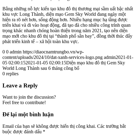
Bằng những nỗ lực kiến tạo khu đô thị thương mại sầm uất bậc nhất
khu vực Long Thành, diện mạo Gem Sky World đang ngày một
hiện ra rõ nét hơn, sống động hơn. Nhiều hạng mục hạ tầng được
triển khai và đi vào hoạt động, đã tạo đà cho nhiều công trình quan
trọng khác nhanh chóng hoàn thiện trong năm 2021, tạo nên diện
mạo mới cho khu đô thị tại “thành phố sân bay”, đồng thời thúc đẩy
phát triển kinh tế – xã hội toàn khu vực.
0
0
admin
https://diaocnamtrungbo.vn/wp-
content/uploads/2024/10/dat-xanh-services-logo.png
admin
2021-01-
05 02:00:15
2021-01-05 02:00:15
Diện mạo khu đô thị Gem Sky
World Long Thành sau 6 tháng công bố
0
replies
Leave a Reply
Want to join the discussion?
Feel free to contribute!
Để lại một bình luận
Email của bạn sẽ không được hiển thị công khai.
Các trường bắt
buộc được đánh dấu
*