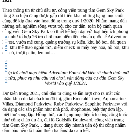
2021
Theo thông tin từ chủ đầu tư, công viên trung tâm Gem Sky Park
rộng 3ha hiện đang được gấp rút triển khai những hạng mục cuối
cùng để kịp đưa vào hoạt động trong quý 1/2020. Nhằm mang đến
những trải nghiệm sống vượt trội cho cư dân, toàn bộ cảnh quan
công viên Gem Sky Park có thiết kế hiện đại với loạt tiện ích phong
phú như tổ hợp 26 trò chơi mạo hiểm tiêu chuẩn quốc tế Adventure
TIKTOK
Forest, vườn mê cung, quảng trường sự kiện, khu hồ bơi, đài quan
sát, khu thể thao ngoài trời, điểm check-in máy bay hoa, hồ bơi, khu
đồi cỏ, trượt patin, leo núi…
FACEBOOK
hợp trò chơi mạo hiểm Adventure Forest dự kiến sẽ chính thức mở
cửa, phục vụ nhu cầu vui chơi, vận động của cư dân Gem Sky
World vào quý 1/2021.
Dự kiến trong 2021, chủ đầu tư cũng sẽ lần lượt cho ra mắt các
phân khu còn lại của khu đô thị, gồm Emerald Town, Aquamarine
Villas, Diamond Parkview, Ruby Parkview, Sapphire Parkview với
đa dạng các sản phẩm như nhà phố, shophouse, biệt thự đơn lập,
biệt thự song lập. Đồng thời, các hạng mục tiện ích công cộng khác
như cổng chào dự án, đại lộ Goldsilk Boulevard, công viên trung
tâm Gem Sky Park… đang được đẩy nhanh tiến độ thi công nhằm
đảm bảo tiến độ hoàn thiện hạ tầng đã cam kết.