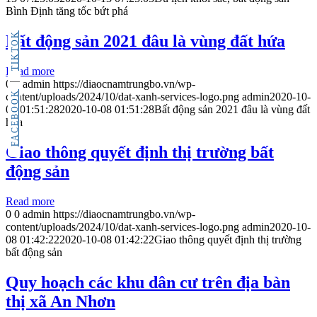
Bình Định tăng tốc bứt phá
TIKTOK
Bất động sản 2021 đâu là vùng đất hứa
Read more
0
0
admin
https://diaocnamtrungbo.vn/wp-
FACEBOOK
content/uploads/2024/10/dat-xanh-services-logo.png
admin
2020-10-
08 01:51:28
2020-10-08 01:51:28
Bất động sản 2021 đâu là vùng đất
hứa
Giao thông quyết định thị trường bất
động sản
Read more
0
0
admin
https://diaocnamtrungbo.vn/wp-
content/uploads/2024/10/dat-xanh-services-logo.png
admin
2020-10-
08 01:42:22
2020-10-08 01:42:22
Giao thông quyết định thị trường
bất động sản
Quy hoạch các khu dân cư trên địa bàn
thị xã An Nhơn