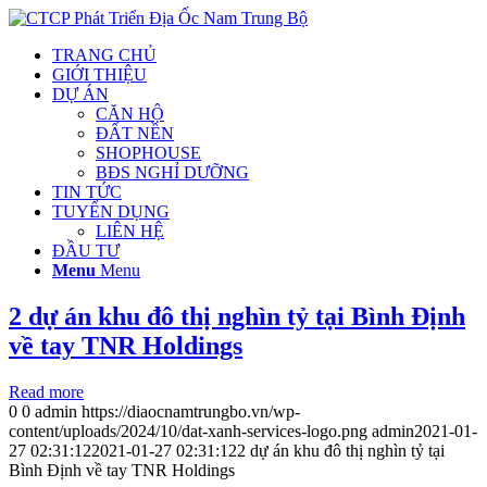
TRANG CHỦ
GIỚI THIỆU
DỰ ÁN
CĂN HỘ
ĐẤT NỀN
SHOPHOUSE
BĐS NGHỈ DƯỠNG
TIN TỨC
TUYỂN DỤNG
LIÊN HỆ
ĐẦU TƯ
Menu
Menu
2 dự án khu đô thị nghìn tỷ tại Bình Định
về tay TNR Holdings
Read more
0
0
admin
https://diaocnamtrungbo.vn/wp-
content/uploads/2024/10/dat-xanh-services-logo.png
admin
2021-01-
27 02:31:12
2021-01-27 02:31:12
2 dự án khu đô thị nghìn tỷ tại
Bình Định về tay TNR Holdings