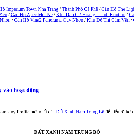
Hộ Imperium Town Nha Trang
/
Thành Phố Cà Phê
/
Căn Hộ The Lig
 Yên
/
Căn Hộ Apec Mũi Né
/
Khu Dân Cư Hoàng Thành Kontum
/
Că
 Nhơn
/
Căn Hộ Vina2 Panorama Quy Nhơn
/
Khu Đô Thị Cẩm Văn
/
g vào hoạt động
mpany Profile mới nhất của
Đất Xanh Nam Trung Bộ
để hiểu rõ hơn 
ĐẤT XANH NAM TRUNG BỘ