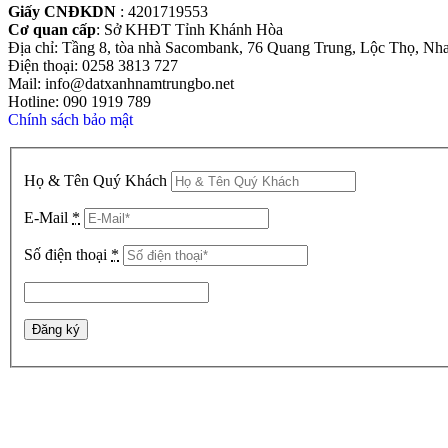
Giấy CNĐKDN
: 4201719553
Cơ quan cấp
: Sở KHĐT Tỉnh Khánh Hòa
Địa chỉ: Tầng 8, tòa nhà Sacombank, 76 Quang Trung, Lộc Thọ, Nh
Điện thoại: 0258 3813 727
Mail: info@datxanhnamtrungbo.net
Hotline: 090 1919 789
Chính sách bảo mật
Họ & Tên Quý Khách
E-Mail
*
Số điện thoại
*