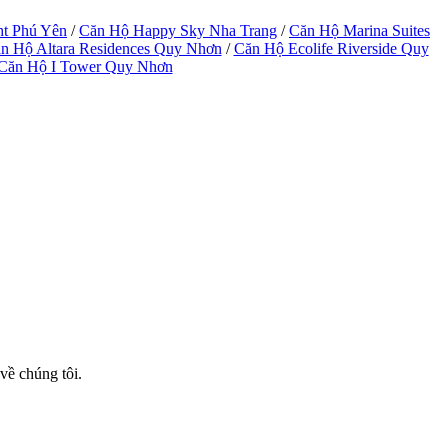
ht Phú Yên
/
Căn Hộ Happy Sky Nha Trang
/
Căn Hộ Marina Suites
n Hộ Altara Residences Quy Nhơn
/
Căn Hộ Ecolife Riverside Quy
Căn Hộ I Tower Quy Nhơn
về chúng tôi.