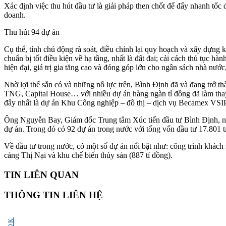
Xác định việc thu hút đầu tư là giải pháp then chốt để đẩy nhanh tốc
doanh.
Thu hút 94 dự án
Cụ thể, tỉnh chủ động rà soát, điều chỉnh lại quy hoạch và xây dựng k
chuẩn bị tốt điều kiện về hạ tầng, nhất là đất đai; cải cách thủ tục 
hiện đại, giá trị gia tăng cao và đóng góp lớn cho ngân sách nhà nước,
Nhờ lợi thế sẵn có và những nỗ lực trên, Bình Định đã và đang trở th
TNG, Capital House… với nhiều dự án hàng ngàn tỉ đồng đã làm th
đây nhất là dự án Khu Công nghiệp – đô thị – dịch vụ Becamex VSIP
Ông Nguyễn Bay, Giám đốc Trung tâm Xúc tiến đầu tư Bình Định, nhì
dự án. Trong đó có 92 dự án trong nước với tổng vốn đầu tư 17.801 t
Về đầu tư trong nước, có một số dự án nổi bật như: công trình khách
cảng Thị Nại và khu chế biến thủy sản (887 tỉ đồng).
TIN LIÊN QUAN
THÔNG TIN LIÊN HỆ