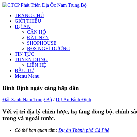
TRANG CHỦ
GIỚI THIỆU
DỰ ÁN
CĂN HỘ
ĐẤT NỀN
SHOPHOUSE
BĐS NGHỈ DƯỠNG
TIN TỨC
TUYỂN DỤNG
LIÊN HỆ
ĐẦU TƯ
Menu
Menu
Bình Định ngày càng hấp dẫn
Đất Xanh Nam Trung Bộ
/
Dự Án Bình Định
Với vị trí địa lý chiến lược, hạ tầng đồng bộ, chính
trong và ngoài nước.
Có thể bạn quan tâm:
Dự án Thành phố Cà Phê