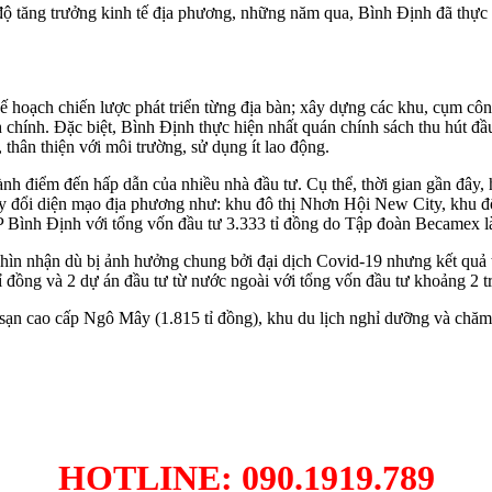
 độ tăng trưởng kinh tế địa phương, những năm qua, Bình Định đã thực 
ế hoạch chiến lược phát triển từng địa bàn; xây dựng các khu, cụm công
hành chính. Đặc biệt, Bình Định thực hiện nhất quán chính sách thu hút 
 thân thiện với môi trường, sử dụng ít lao động.
ành điểm đến hấp dẫn của nhiều nhà đầu tư. Cụ thể, thời gian gần đây,
ay đổi diện mạo địa phương như: khu đô thị Nhơn Hội New City, khu
 Bình Định với tổng vốn đầu tư 3.333 tỉ đồng do Tập đoàn Becamex l
n nhận dù bị ảnh hưởng chung bởi đại dịch Covid-19 nhưng kết quả t
ỉ đồng và 2 dự án đầu tư từ nước ngoài với tổng vốn đầu tư khoảng 2 
 sạn cao cấp Ngô Mây (1.815 tỉ đồng), khu du lịch nghỉ dưỡng và chăm
HOTLINE: 090.1919.789