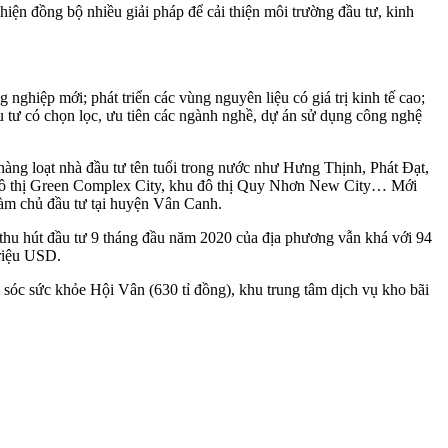
hiện đồng bộ nhiều giải pháp để cải thiện môi trường đầu tư, kinh
 nghiệp mới; phát triển các vùng nguyên liệu có giá trị kinh tế cao;
đầu tư có chọn lọc, ưu tiên các ngành nghề, dự án sử dụng công nghệ
 hàng loạt nhà đầu tư tên tuổi trong nước như Hưng Thịnh, Phát Đạt,
 đô thị Green Complex City, khu đô thị Quy Nhơn New City… Mới
àm chủ đầu tư tại huyện Vân Canh.
hu hút đầu tư 9 tháng đầu năm 2020 của địa phương vẫn khá với 94
triệu USD.
 sóc sức khỏe Hội Vân (630 tỉ đồng), khu trung tâm dịch vụ kho bãi