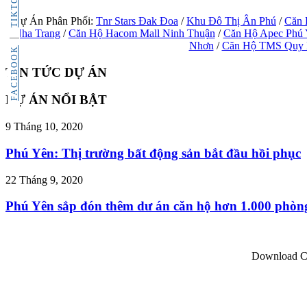
TIKTOK
Dự Án Phân Phối:
Tnr Stars Đak Đoa
/
Khu Đô Thị Ân Phú
/
Căn 
Nha Trang
/
Căn Hộ Hacom Mall Ninh Thuận
/
Căn Hộ Apec Phú
Nhơn
/
Căn Hộ TMS Quy
FACEBOOK
TIN TỨC DỰ ÁN
DỰ ÁN NỔI BẬT
9 Tháng 10, 2020
Phú Yên: Thị trường bất động sản bắt đầu hồi phục
22 Tháng 9, 2020
Phú Yên sắp đón thêm dư án căn hộ hơn 1.000 phòn
Download Co