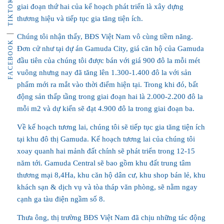
TIKTOK
giai đoạn thứ hai của kế hoạch phát triển là xây dựng
thương hiệu và tiếp tục gia tăng tiện ích.
Chúng tôi nhận thấy, BĐS Việt Nam vô cùng tiềm năng.
FACEBOOK
Đơn cử như tại dự án Gamuda City, giá căn hộ của Gamuda
đầu tiên của chúng tôi được bán với giá 900 đô la mỗi mét
vuông nhưng nay đã tăng lên 1.300-1.400 đô la với sản
phẩm mới ra mắt vào thời điểm hiện tại. Trong khi đó, bất
động sản thấp tầng trong giai đoạn hai là 2.000-2.200 đô la
mỗi m2 và dự kiến ​​sẽ đạt 4.900 đô la trong giai đoạn ba.
Về kế hoạch tương lai, chúng tôi sẽ tiếp tục gia tăng tiện ích
tại khu đô thị Gamuda. Kế hoạch tương lai của chúng tôi
xoay quanh hai mảnh đất chính sẽ phát triển trong 12-15
năm tới. Gamuda Central sẽ bao gồm khu đất trung tâm
thương mại 8,4Ha, khu căn hộ dân cư, khu shop bán lẻ, khu
khách sạn & dịch vụ và tòa tháp văn phòng, sẽ nằm ngay
cạnh ga tàu điện ngầm số 8.
Thưa ông, thị trường BĐS Việt Nam đã chịu những tác động