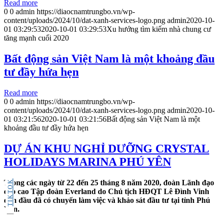
Read more
0
0
admin
https://diaocnamtrungbo.vn/wp-
content/uploads/2024/10/dat-xanh-services-logo.png
admin
2020-10-
01 03:29:53
2020-10-01 03:29:53
Xu hướng tìm kiếm nhà chung cư
tăng mạnh cuối 2020
Bất động sản Việt Nam là một khoảng đầu
tư đầy hứa hẹn
Read more
0
0
admin
https://diaocnamtrungbo.vn/wp-
content/uploads/2024/10/dat-xanh-services-logo.png
admin
2020-10-
01 03:21:56
2020-10-01 03:21:56
Bất động sản Việt Nam là một
khoảng đầu tư đầy hứa hẹn
DỰ ÁN KHU NGHỈ DƯỠNG CRYSTAL
HOLIDAYS MARINA PHÚ YÊN
Trong các ngày từ 22 đến 25 tháng 8 năm 2020, đoàn Lãnh đạo
TIKTOK
cấp cao Tập đoàn Everland do Chủ tịch HĐQT Lê Đình Vinh
dẫn đầu đã có chuyến làm việc và khảo sát đầu tư tại tỉnh Phú
Yên.