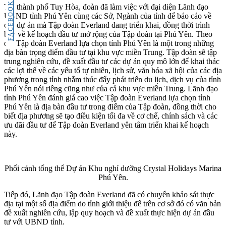
FACEBOOK
Tại thành phố Tuy Hòa, đoàn đã làm việc với đại diện Lãnh đạo
UBND tỉnh Phú Yên cùng các Sở, Ngành của tỉnh để báo cáo về
các dự án mà Tập đoàn Everland đang triển khai, đồng thời trình
bày về kế hoạch đầu tư mở rộng của Tập đoàn tại Phú Yên. Theo
đó, Tập đoàn Everland lựa chọn tỉnh Phú Yên là một trong những
địa bàn trọng điểm đầu tư tại khu vực miền Trung. Tập đoàn sẽ tập
trung nghiên cứu, đề xuất đầu tư các dự án quy mô lớn để khai thác
các lợi thế về các yếu tố tự nhiên, lịch sử, văn hóa xã hội của các địa
phương trong tỉnh nhằm thúc đẩy phát triển du lịch, dịch vụ của tỉnh
Phú Yên nói riêng cũng như của cả khu vực miền Trung. Lãnh đạo
tỉnh Phú Yên đánh giá cao việc Tập đoàn Everland lựa chọn tỉnh
Phú Yên là địa bàn đầu tư trong điểm của Tập đoàn, đồng thời cho
biết địa phương sẽ tạo điều kiện tối đa về cơ chế, chính sách và các
ưu đãi đầu tư để Tập đoàn Everland yên tâm triển khai kế hoạch
này.
Phối cảnh tổng thể Dự án Khu nghỉ dưỡng Crystal Holidays Marina
Phú Yên.
Tiếp đó, Lãnh đạo Tập đoàn Everland đã có chuyến khảo sát thực
địa tại một số địa điểm do tỉnh giới thiệu để trên cơ sở đó có văn bản
đề xuất nghiên cứu, lập quy hoạch và đề xuất thực hiện dự án đầu
tư với UBND tỉnh.