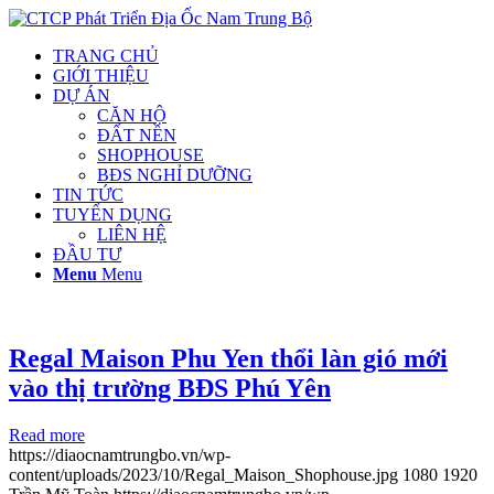
TRANG CHỦ
GIỚI THIỆU
DỰ ÁN
CĂN HỘ
ĐẤT NỀN
SHOPHOUSE
BĐS NGHỈ DƯỠNG
TIN TỨC
TUYỂN DỤNG
LIÊN HỆ
ĐẦU TƯ
Menu
Menu
Regal Maison Phu Yen thổi làn gió mới
vào thị trường BĐS Phú Yên
Read more
https://diaocnamtrungbo.vn/wp-
content/uploads/2023/10/Regal_Maison_Shophouse.jpg
1080
1920