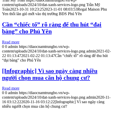
Trần Mỹ Toàn
https://diaocnamtrungbo.vn/wp-
content/uploads/2024/10/dat-xanh-services-logo.png
Trần Mỹ
Toàn
2023-10-31 10:23:25
2023-11-01 08:03:53
Regal Maison Phu
Yen thổi làn gió mới vào thị trường BĐS Phú Yên
Cần “chiếc tổ” rõ ràng để thu hút “đại
bàng” cho Phú Yên
Read more
0
0
admin
https://diaocnamtrungbo.vn/wp-
content/uploads/2024/10/dat-xanh-services-logo.png
admin
2021-02-
22 01:13:47
2021-02-22 01:13:47
Cần “chiếc tổ” rõ ràng để thu hút
“đại bàng” cho Phú Yên
[Infographic] Vì sao ngày càng nhiều
người chọn mua căn hộ chung cư?
Read more
0
0
admin
https://diaocnamtrungbo.vn/wp-
content/uploads/2024/10/dat-xanh-services-logo.png
admin
2020-11-
16 03:12:22
2020-11-16 03:12:22
[Infographic] Vì sao ngày càng
nhiều người chọn mua căn hộ chung cư?