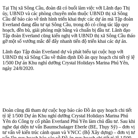
Tại Thị xã Sông Cầu, đoàn đã có buổi làm việc với Lãnh đạo Thị
ủy, UBND và các phòng chuyên môn thuộc UBND thị xã Sông
Cầu để báo cáo về tình hình triển khai thực các dự án mà Tập đoàn
Everland đang đầu tư tại Sông Cầu, trong đó có công tác lập quy
hoạch, đền bù, giải phóng mặt bằng và chuẩn bị đầu tư. Lãnh đạo
Tập đoàn Everland cũng kiến nghị với UBND thị xã Sông Cầu tháo
gỡ một số vướng mắc để đẩy nhanh tiến độ triển khai các dự án.
Lãnh đạo Tập đoàn Everland dự và phát biểu tại cuộc họp với
UBND thị xã Sông Cầu về thẩm định Đồ án quy hoạch chi tiết tỷ lệ
1/500 Dự án Khu nghỉ dưỡng Crystal Holidays Marina Phú Yên,
ngày 24/8/2020.
Đoàn cũng đã tham dự cuộc họp báo cáo Đồ án quy hoạch chi tiết
tỷ lệ 1/500 Dự án Khu nghỉ dưỡng Crystal Holidays Marina Phú
Yên do Công ty cổ phần Everland Phú Yên làm chủ đầu tư. Sau khi
nghe đại diện tư vấn Baumschalager Eberle (BE, Thụy Sỹ) – đơn vị
tư vấn về kiến trúc cảnh quan và VNCC (Bộ Xây dựng) – đơn vị tư
vấn lập quy hoạch báo cáo về Đồ án quy hoạch chi tiết tỷ lệ 1/500