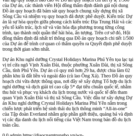
của Dự án, các thành viên Hội đồng thẩm định đánh giá nội dung
Đồ án quy hoạch đã bám sát quy hoạch chung xây dựng thị xã
Sông Cầu và nhiệm vụ quy hoạch đã được phê duyệt. Kiến trúc Dự
án là sự hòa quyện giữa phong cách kiến trúc Địa Trung Hải và các
yếu tố kiến trúc, lịch sử và văn hóa địa phương trong từng công
trình, tạo thành một quần thể hài hòa, ấn tượng. Trên cơ sở đó, Hội
đồng thẩm định đã nhất trí thông qua Đồ án quy hoạch chi tiết 1/500
của Dự án để trình cơ quan có thẩm quyền ra Quyết định phê duyệt
trong thời gian sớm nhất.
Dự án Khu nghỉ dưỡng Crystal Holidays Marina Phú Yên tọa lạc tại
vị trí cửa ngõ Vịnh Xuân Đài, thuộc phường Xuân Đài, thị xã Sông
Cầu, tỉnh Phú Yên. Dự án có quy mô hơn 29 ha, được chia làm 02
phân khu là đất liền và ngoài đảo (cù lao Ông Xá). Theo Đồ án quy
hoạch chi vừa được thông qua, nơi đây sẽ xây dựng Tổ hợp du lịch
nghỉ dưỡng và dịch giải trí cao cấp 5* đạt tiêu chuẩn quốc tế, nhằm
thu hút và phục vụ khách du lịch trong nước và quốc tế đến tham
quan Vịnh Xuân Đài và thị xã Sông Cầu. Việc đầu tư xây dựng Dự
án Khu nghỉ dưỡng Crystal Holidays Marina Phú Yên nằm trong
chiến lược phát triển hệ sinh thái du lịch thông minh “All-in-one”
của Tập đoàn Everland nhằm góp phần giới thiệu, quảng bá và định
vị các địa danh du lịch nổi tiếng của Việt Nam trong bản đồ du lịch
toàn cầu.
0
0
admin
https://diaocnamtrungbo.vn/wp-