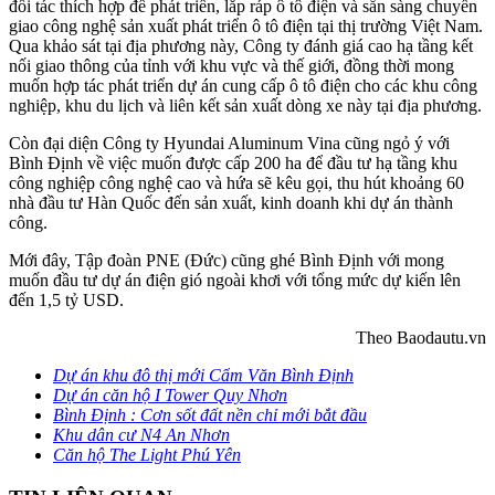
đối tác thích hợp để phát triển, lắp ráp ô tô điện và sẵn sàng chuyển
giao công nghệ sản xuất phát triển ô tô điện tại thị trường Việt Nam.
Qua khảo sát tại địa phương này, Công ty đánh giá cao hạ tầng kết
nối giao thông của tỉnh với khu vực và thế giới, đồng thời mong
muốn hợp tác phát triển dự án cung cấp ô tô điện cho các khu công
nghiệp, khu du lịch và liên kết sản xuất dòng xe này tại địa phương.
Còn đại diện Công ty Hyundai Aluminum Vina cũng ngỏ ý với
Bình Định về việc muốn được cấp 200 ha để đầu tư hạ tầng khu
công nghiệp công nghệ cao và hứa sẽ kêu gọi, thu hút khoảng 60
nhà đầu tư Hàn Quốc đến sản xuất, kinh doanh khi dự án thành
công.
Mới đây, Tập đoàn PNE (Đức) cũng ghé Bình Định với mong
muốn đầu tư dự án điện gió ngoài khơi với tổng mức dự kiến lên
đến 1,5 tỷ USD.
Theo Baodautu.vn
Dự án khu đô thị mới Cẩm Văn Bình Định
Dự án căn hộ I Tower Quy Nhơn
Bình Định : Cơn sốt đất nền chỉ mới bắt đầu
Khu dân cư N4 An Nhơn
Căn hộ The Light Phú Yên