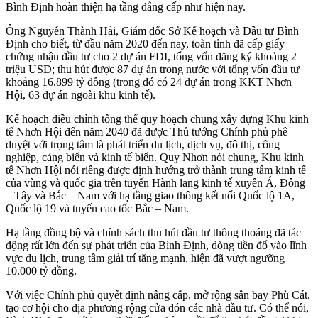
Bình Định hoàn thiện hạ tầng đẳng cấp như hiện nay.
Ông Nguyễn Thành Hải, Giám đốc Sở Kế hoạch và Đầu tư Bình
Định cho biết, từ đầu năm 2020 đến nay, toàn tỉnh đã cấp giấy
chứng nhận đầu tư cho 2 dự án FDI, tổng vốn đăng ký khoảng 2
triệu USD; thu hút được 87 dự án trong nước với tổng vốn đầu tư
khoảng 16.899 tỷ đồng (trong đó có 24 dự án trong KKT Nhơn
Hội, 63 dự án ngoài khu kinh tế).
Kế hoạch điều chỉnh tổng thể quy hoạch chung xây dựng Khu kinh
tế Nhơn Hội đến năm 2040 đã được Thủ tướng Chính phủ phê
duyệt với trọng tâm là phát triển du lịch, dịch vụ, đô thị, công
nghiệp, cảng biển và kinh tế biển. Quy Nhơn nói chung, Khu kinh
tế Nhơn Hội nói riêng được định hướng trở thành trung tâm kinh tế
của vùng và quốc gia trên tuyến Hành lang kinh tế xuyên Á, Đông
– Tây và Bắc – Nam với hạ tầng giao thông kết nối Quốc lộ 1A,
Quốc lộ 19 và tuyến cao tốc Bắc – Nam.
Hạ tầng đồng bộ và chính sách thu hút đầu tư thông thoáng đã tác
động rất lớn đến sự phát triển của Bình Định, dòng tiền đổ vào lĩnh
vực du lịch, trung tâm giải trí tăng mạnh, hiện đã vượt ngưỡng
10.000 tỷ đồng.
Với việc Chính phủ quyết định nâng cấp, mở rộng sân bay Phù Cát,
tạo cơ hội cho địa phương rộng cửa đón các nhà đầu tư. Có thể nói,