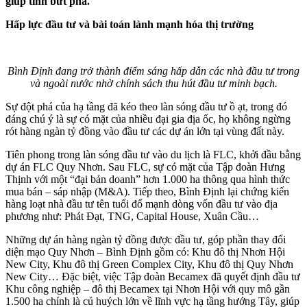
giúp tỉnh bứt phá.
Hấp lực đầu tư và bài toán lành mạnh hóa thị trường
Bình Định đang trở thành điểm sáng hấp dẫn các nhà đầu tư trong
và ngoài nước nhờ chính sách thu hút đầu tư minh bạch.
Sự đột phá của hạ tầng đã kéo theo làn sóng đầu tư ồ ạt, trong đó
đáng chú ý là sự có mặt của nhiều đại gia địa ốc, họ không ngừng
rót hàng ngàn tỷ đồng vào đầu tư các dự án lớn tại vùng đất này.
Tiên phong trong làn sóng đầu tư vào du lịch là FLC, khởi đầu bằng
dự án FLC Quy Nhơn. Sau FLC, sự có mặt của Tập đoàn Hưng
Thịnh với một “đại bản doanh” hơn 1.000 ha thông qua hình thức
mua bán – sáp nhập (M&A). Tiếp theo, Bình Định lại chứng kiến
hàng loạt nhà đầu tư tên tuổi đổ mạnh dòng vốn đầu tư vào địa
phương như: Phát Đạt, TNG, Capital House, Xuân Cầu…
Những dự án hàng ngàn tỷ đồng được đầu tư, góp phần thay đổi
diện mạo Quy Nhơn – Bình Định gồm có: Khu đô thị Nhơn Hội
New City, Khu đô thị Green Complex City, Khu đô thị Quy Nhơn
New City… Đặc biệt, việc Tập đoàn Becamex đã quyết định đầu tư
Khu công nghiệp – đô thị Becamex tại Nhơn Hội với quy mô gần
1.500 ha chính là cú huých lớn về lĩnh vực hạ tầng hướng Tây, giúp