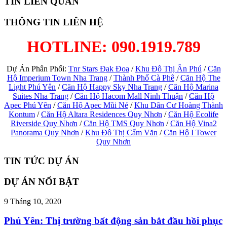
TIN LIÊN QUAN
THÔNG TIN LIÊN HỆ
HOTLINE: 090.1919.789
Dự Án Phân Phối:
Tnr Stars Đak Đoa
/
Khu Đô Thị Ân Phú
/
Căn
Hộ Imperium Town Nha Trang
/
Thành Phố Cà Phê
/
Căn Hộ The
Light Phú Yên
/
Căn Hộ Happy Sky Nha Trang
/
Căn Hộ Marina
Suites Nha Trang
/
Căn Hộ Hacom Mall Ninh Thuận
/
Căn Hộ
Apec Phú Yên
/
Căn Hộ Apec Mũi Né
/
Khu Dân Cư Hoàng Thành
Kontum
/
Căn Hộ Altara Residences Quy Nhơn
/
Căn Hộ Ecolife
Riverside Quy Nhơn
/
Căn Hộ TMS Quy Nhơn
/
Căn Hộ Vina2
Panorama Quy Nhơn
/
Khu Đô Thị Cẩm Văn
/
Căn Hộ I Tower
Quy Nhơn
TIN TỨC DỰ ÁN
DỰ ÁN NỔI BẬT
9 Tháng 10, 2020
Phú Yên: Thị trường bất động sản bắt đầu hồi phục