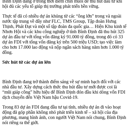
Bình Định đang ở trong thời điểm chín muồi để thu hút đầu tư khi
hội đủ các yếu tố giúp thị trường phát triển bền vững.
Thực tế đã có nhiều dự án khủng từ các “ông lớn” trong và ngoài
nước tập trung về đây như FLC, TMS Group, Tập đoàn Hưng
Thịnh, Phát Đạt và một số tập đoàn đa quốc gia… Hiện Khu kinh tế
Nhơn Hội và các khu công nghiệp ở tỉnh Bình Định đã thu hút 325
dự án đầu tư với tổng vốn đăng ký 91.000 tỷ đồng, trong đó có 33
dự án FDI với tổng vốn đăng ký trên 500 triệu USD; tạo việc làm
cho hơn 17.000 lao động và nộp ngân sách hàng năm hơn 1.000 tỷ
đồng.
Sức hút từ các dự án lớn
Bình Định đang trở thành điểm sáng về sự minh bạch đối với các
nhà đầu tư. Xây dựng cách thức thu hút đầu tư mới được coi là
“mũi giáp công” hữu hiệu để Bình Định đón đầu khi dòng vốn FDI
dịch chuyển đến Việt Nam hậu Covid-19.
Trong 83 dự án FDI đang đầu tư tại tỉnh, nhiều dự án đi vào hoạt
động đã góp phần không nhỏ phát triển kinh tế – xã hội của địa
phương, mang hình ảnh, con người Việt Nam nói chung, Bình Định
nói riêng ra thế giới.