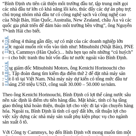
“Bình Ðịnh ưu tiên cải thiện môi trường đầu tư, tập trung mời gọi
các nhà đầu tư lớn có khả năng lôi kéo, thúc đẩy các dự án phụ trợ;
chú trọng nhóm nhà đầu tư có công nghệ sạch và công nghệ cao
của Nhật Bản, Hàn Quốc, Australia, New Zealand, châu Âu và các
quốc gia phát triển để đảm bảo môi trường bền vững”, ông Nguyễn
Thành Hải cho biết.
TIKTOK
Chỉ riêng 4 tháng gần đây, sự có mặt của các doanh nghiệp lớn
nước ngoài muốn rót vốn vào tỉnh như: Mitsubishi (Nhật Bản), PNE
(Đức), Cammsys (Hàn Quốc)… hứa hẹn tạo nên những “cú huých”
mới cho bức tranh thu hút vốn đầu tư nước ngoài vào Bình Định.
FACEBOOK
Tổng giám đốc Mitsubishi Motors, ông Kenichi Horinouchi cho
biết, Tập đoàn đang tìm kiếm địa điểm thứ 2 để đặt nhà máy sản
xuất ô tô tại Việt Nam. Nhà máy này dự kiến có tổng mức đầu tư
khoảng 250 triệu USD, công suất 30.000 – 50.000 xe/năm.
Theo ông Kenichi Horinouchi, Bình Định có lợi thế cảng nước sâu
nên xác định là điểm ưu tiên hàng đầu. Mặt khác, tỉnh có hạ tầng
giao thông khá hoàn thiện, thuận lợi cho việc đi lại vận chuyển hàng
hóa. Ngoài ra, Bình Định là tỉnh có quỹ đất lớn, rất thuận lợi cho
việc xây dựng các nhà máy sản xuất phụ kiện phục vụ cho ngành
sản xuất ô tô.
Với Công ty Cammsys, họ đến Bình Định với mong muốn tìm một