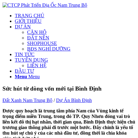
TRANG CHỦ
GIỚI THIỆU
DỰ ÁN
CĂN HỘ
ĐẤT NỀN
SHOPHOUSE
BĐS NGHỈ DƯỠNG
TIN TỨC
TUYỂN DỤNG
LIÊN HỆ
ĐẦU TƯ
Menu
Menu
Sức hút từ dòng vốn mới tại Bình Định
Đất Xanh Nam Trung Bộ
/
Dự Án Bình Định
Được quy hoạch là trung tâm phía Nam của Vùng kinh tế
trọng điểm miền Trung, trong đó TP. Quy Nhơn đóng vai trò
liên kết đô thị hạt nhân, thời gian qua, Bình Định thực hiện chủ
trương giao thông phải đi trước một bước. Đây chính là yếu tố
thu hút sự chú ý của các nhà đầu tư, đồng thời là chìa khóa