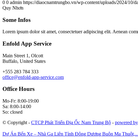
0
0
admin
https://diaocnamtrungbo.vn/wp-content/uploads/2024/10/da
Quy Nhơn
Some Infos
Lorem ipsum dolor sit amet, consectetuer adipiscing elit. Aenean com
Enfold App Service
Main Street 1, Olcott
Buffalo, United States
+555 283 784 333
office@enfold-app-service.com
Office Hours
Mo-Fr: 8:00-19:00
Sa: 8:00-14:00
So: closed
© Copyright -
CTCP Phát Triển Địa Ốc Nam Trung Bộ
-
powered by
Dự Án Bến Xe – Nhà Ga Liên Tỉnh Đông Dương Buôn Ma Thuột,..