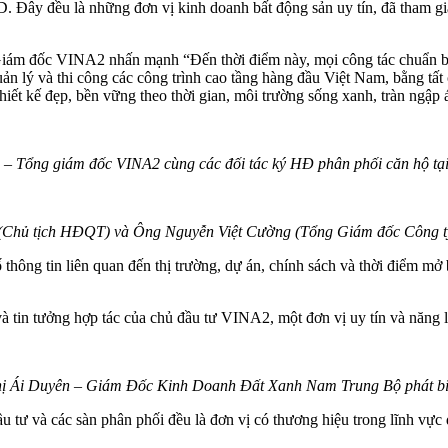
 đều là những đơn vị kinh doanh bất động sản uy tín, đã tham gia ph
ám đốc VINA2 nhấn mạnh “Đến thời điểm này, mọi công tác chuẩn bị 
ản lý và thi công các công trình cao tầng hàng đầu Việt Nam, bằng tất
iết kế đẹp, bền vững theo thời gian, môi trường sống xanh, tràn ngập 
– Tổng giám đốc VINA2 cùng các đối tác ký HĐ phân phối căn hộ tạ
Chủ tịch HĐQT) và Ông Nguyễn Việt Cường (Tổng Giám đốc Công ty) 
ông tin liên quan đến thị trường, dự án, chính sách và thời điểm mở 
n và tin tưởng hợp tác của chủ đầu tư VINA2, một đơn vị uy tín và năng
ị Ái Duyên – Giám Đốc Kinh Doanh Đất Xanh Nam Trung Bộ phát biểu
 đầu tư và các sàn phân phối đều là đơn vị có thương hiệu trong lĩnh vự