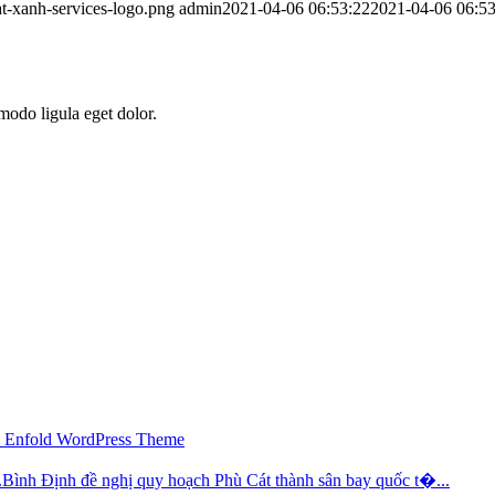
t-xanh-services-logo.png
admin
2021-04-06 06:53:22
2021-04-06 06:53
modo ligula eget dolor.
 Enfold WordPress Theme
.
Bình Định đề nghị quy hoạch Phù Cát thành sân bay quốc t�...