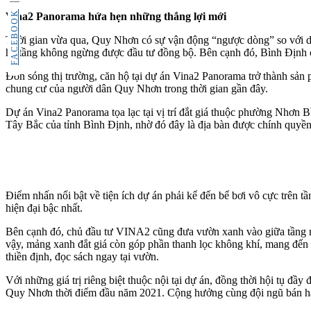
FACEBOOK
Vina2 Panorama hứa hẹn những thắng lợi mới
Thời gian vừa qua, Quy Nhơn có sự vận động “ngược dòng” so với diễn
hạ tầng không ngừng được đầu tư đồng bộ. Bên cạnh đó, Bình Định cũng
Đón sóng thị trường, căn hộ tại dự án Vina2 Panorama trở thành sản p
chung cư của người dân Quy Nhơn trong thời gian gần đây.
Dự án Vina2 Panorama tọa lạc tại vị trí đắt giá thuộc phường Nhơn
Tây Bắc của tỉnh Bình Định, nhờ đó đây là địa bàn được chính quyền đ
Điểm nhấn nổi bật về tiện ích dự án phải kể đến bể bơi vô cực trên t
hiện đại bậc nhất.
Bên cạnh đó, chủ đầu tư VINA2 cũng đưa vườn xanh vào giữa tầng m
vậy, mảng xanh đắt giá còn góp phần thanh lọc không khí, mang đến
thiền định, đọc sách ngay tại vườn.
Với những giá trị riêng biệt thuộc nội tại dự án, đồng thời hội tụ đầy
Quy Nhơn thời điểm đầu năm 2021. Cộng hưởng cùng đội ngũ bán hàn