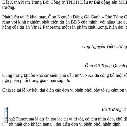
Đất Xanh Nam Trung Bộ; Công ty TNHH Đầu tư Bất động sản MHD. Đây
trường.
Phát biểu tại lễ khai mạc, Ông Nguyễn Đăng Gô Ganh – Phó Tổng Gi
rằng với kinh nghiệm phát triển dự án BĐS của mình, với năng lực qu
hàng của dự án Vina2 Panorama một sản phẩm chất lượng, hiện đại, th
Ông Nguyễn Việt Cường 
Ông Đỗ Trọng Quỳnh (
Cũng trong khuôn khổ sự kiện, chủ đầu tư VINA2 đã công bố một số th
ngũ phân phối trong giai đoạn sắp tới.
Chia sẻ tại lễ ký kết, đại diện các đơn vị phân phối bày tỏ sự cảm ơ
Bà Trương Th
TIKTOK
“Vina2 Panorama là dự án tọa lạc tại vị trí tốt, có tầm nhìn đẹp, chủ
ích tốt nhất cho khách hàng”, đại diện đơn vị phân phối nhận định