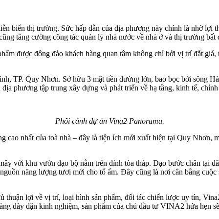
 biến thị trường. Sức hấp dẫn của địa phương này chính là nhờ lợi thế
 tăng cường công tác quản lý nhà nước về nhà ở và thị trường bất động
hẩm được đông đảo khách hàng quan tâm không chỉ bởi vị trí đắt giá, t
 Bình, TP. Quy Nhơn. Sở hữu 3 mặt tiền đường lớn, bao bọc bởi sông 
ịa phương tập trung xây dựng và phát triển về hạ tầng, kinh tế, chính 
Phối cảnh dự án Vina2 Panorama.
ầng cao nhất của toà nhà – đây là tiện ích mới xuất hiện tại Quy Nhơn,
ây với khu vườn dạo bộ nằm trên đỉnh tòa tháp. Dạo bước chân tại 
 nguồn năng lượng tươi mới cho tổ ấm. Đây cũng là nơi cân bằng cuộc
 đủ thuận lợi về vị trí, loại hình sản phẩm, đối tác chiến lược uy tín, 
g dày dặn kinh nghiệm, sản phẩm của chủ đầu tư VINA2 hứa hẹn sẽ h