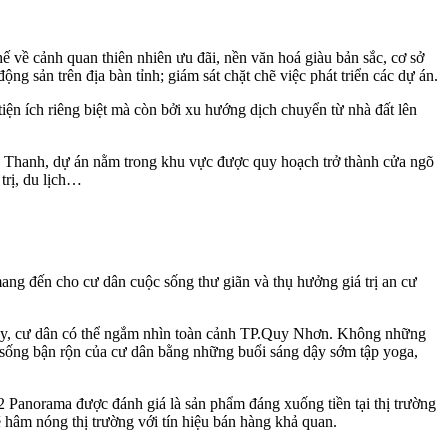
 về cảnh quan thiên nhiên ưu đãi, nền văn hoá giàu bản sắc, cơ sở
 sản trên địa bàn tỉnh; giám sát chặt chẽ việc phát triển các dự án.
iện ích riêng biệt mà còn bởi xu hướng dịch chuyển từ nhà đất lên
Hà Thanh, dự án nằm trong khu vực được quy hoạch trở thành cửa ngõ
trị, du lịch…
 mang đến cho cư dân cuộc sống thư giãn và thụ hưởng giá trị an cư
đây, cư dân có thể ngắm nhìn toàn cảnh TP.Quy Nhơn. Không những
 sống bận rộn của cư dân bằng những buổi sáng dậy sớm tập yoga,
Vina2 Panorama được đánh giá là sản phẩm đáng xuống tiền tại thị trường
âm nóng thị trường với tín hiệu bán hàng khả quan.