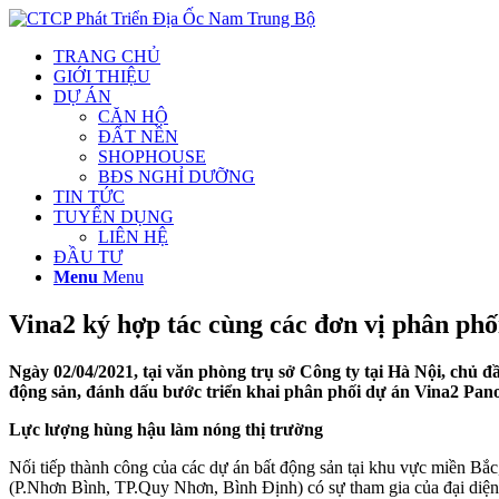
TRANG CHỦ
GIỚI THIỆU
DỰ ÁN
CĂN HỘ
ĐẤT NỀN
SHOPHOUSE
BĐS NGHỈ DƯỠNG
TIN TỨC
TUYỂN DỤNG
LIÊN HỆ
ĐẦU TƯ
Menu
Menu
Vina2 ký hợp tác cùng các đơn vị phân phố
Ngày 02/04/2021, tại văn phòng trụ sở Công ty tại Hà Nội, chủ 
động sản, đánh dấu bước triển khai phân phối dự án Vina2 Panor
Lực lượng hùng hậu làm nóng thị trường
Nối tiếp thành công của các dự án bất động sản tại khu vực miền Bắ
(P.Nhơn Bình, TP.Quy Nhơn, Bình Định) có sự tham gia của đại diện