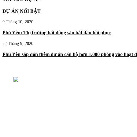
DỰ ÁN NỔI BẬT
9 Tháng 10, 2020
Phú Yên: Thị trường bất động sản bắt đầu hồi phục
22 Tháng 9, 2020
Phú Yên sắp đón thêm dư án căn hộ hơn 1.000 phòng vào hoạt 
KHÁNH HOÀ
Điện Thoại
0901919789
Hội Sở: 76 Quang Trung, Lộc Thọ Nha Trang
ĐAK LAK