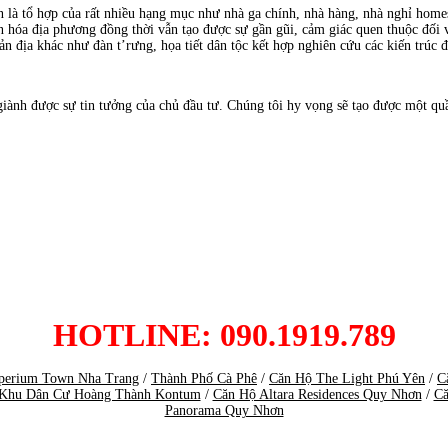
à tổ hợp của rất nhiều hạng mục như nhà ga chính, nhà hàng, nhà nghỉ homestay,
óa địa phương đồng thời vẫn tạo được sự gần gũi, cảm giác quen thuộc đối vơ
 khác như đàn t’rưng, họa tiết dân tộc kết hợp nghiên cứu các kiến trúc đặc t
 được sự tin tưởng của chủ đầu tư. Chúng tôi hy vọng sẽ tạo được một quần 
HOTLINE: 090.1919.789
perium Town Nha Trang
/
Thành Phố Cà Phê
/
Căn Hộ The Light Phú Yên
/
C
Khu Dân Cư Hoàng Thành Kontum
/
Căn Hộ Altara Residences Quy Nhơn
/
Că
Panorama Quy Nhơn