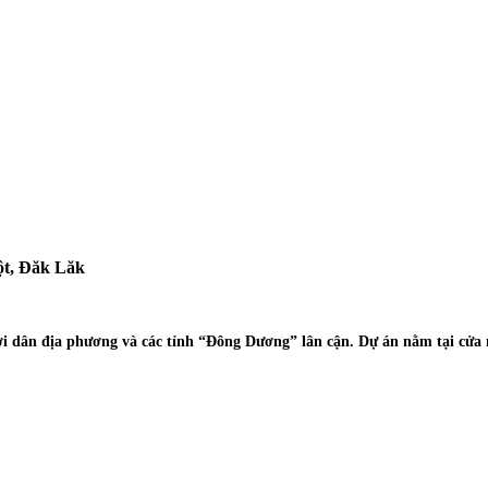
t, Đăk Lăk
cho người dân địa phương và các tỉnh “Đông Dương” lân cận. Dự án nằm tại 