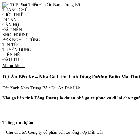
TRANG CHỦ
GIỚI THIỆU
DỰ ÁN
CĂN HỘ
ĐẤT NỀN
SHOPHOUSE
BĐS NGHỈ DƯỠNG
TIN TỨC
TUYỂN DỤNG
LIÊN HỆ
ĐẦU TƯ
Menu
Menu
Dự Án Bến Xe – Nhà Ga Liên Tỉnh Đông Dương Buôn Ma Thuộ
Đất Xanh Nam Trung Bộ
/
Dự Án Đăk Lăk
Nhà ga liên tỉnh Đông Dương là dự án nhà ga xe phục vụ đi lại 
Thông tin dự án
– Chủ đầu tư: Công ty cổ phần bến xe tổng hợp Đắk Lắk