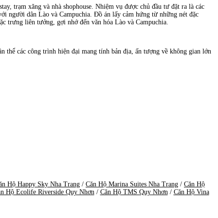
 trạm xăng và nhà shophouse. Nhiệm vụ được chủ đầu tư đặt ra là các
́i người dân Lào và Campuchia. Đồ án lấy cảm hứng từ những nét đặc
rưng liên tưởng, gợi nhớ đến văn hóa Lào và Campuchia.
thể các công trình hiện đại mang tính bản địa, ấn tượng về không gian lớn
ăn Hộ Happy Sky Nha Trang
/
Căn Hộ Marina Suites Nha Trang
/
Căn Hộ
n Hộ Ecolife Riverside Quy Nhơn
/
Căn Hộ TMS Quy Nhơn
/
Căn Hộ Vina