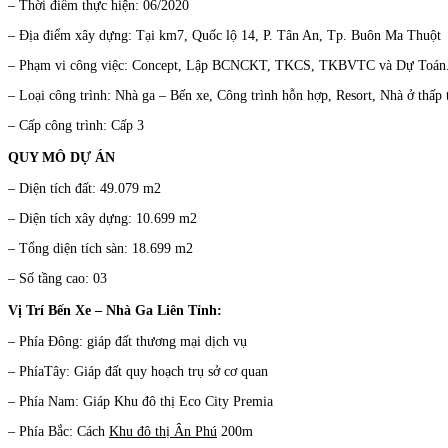
– Thời điểm thực hiện: 06/2020
– Địa điểm xây dựng: Tại km7, Quốc lộ 14, P. Tân An, Tp. Buôn Ma Thuột
– Phạm vi công việc: Concept, Lập BCNCKT, TKCS, TKBVTC và Dự Toán
– Loại công trình: Nhà ga – Bến xe, Công trình hỗn hợp, Resort, Nhà ở thấp 
– Cấp công trình: Cấp 3
QUY MÔ DỰ ÁN
– Diện tích đất: 49.079 m2
– Diện tích xây dựng: 10.699 m2
– Tổng diện tích sàn: 18.699 m2
– Số tầng cao: 03
Vị Trí Bến Xe – Nhà Ga Liên Tỉnh:
– Phía Đông: giáp đất thương mại dịch vụ
– PhíaTây: Giáp đất quy hoạch trụ sở cơ quan
– Phía Nam: Giáp Khu đô thị Eco City Premia
– Phía Bắc: Cách
Khu đô thị Ân Phú
200m