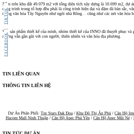
Nằm trên khu đất 49.079 m2 với tổng diện tích xây dựng là 10.699 m2, dự án l
công trình trong tổ hợp đều phải là công trình hiện đại và đậm đà bản sắc, văn h
TIKTOK
trưng văn hóa Tây Nguyên như ngôi nhà Rông… cũng như các nét văn hóa bản địa
Với sản phẩm thiết kế của mình, nhóm thiết kế của INNO đã thuyết phục và giành
FACEBOOK
nhưng vẫn gần gũi với con người, thiên nhiên và văn hóa địa phương.
TIN LIÊN QUAN
THÔNG TIN LIÊN HỆ
Dự Án Phân Phối:
Tnr Stars Đak Đoa
/
Khu Đô Thị Ân Phú
/
Căn Hộ Im
Hacom Mall Ninh Thuận
/
Căn Hộ Apec Phú Yên
/
Căn Hộ Apec Mũi Né
/
TIN TỨC DỰ ÁN