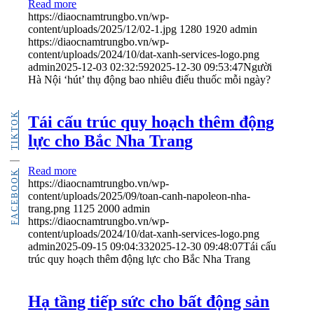
Read more
https://diaocnamtrungbo.vn/wp-
content/uploads/2025/12/02-1.jpg
1280
1920
admin
https://diaocnamtrungbo.vn/wp-
content/uploads/2024/10/dat-xanh-services-logo.png
admin
2025-12-03 02:32:59
2025-12-30 09:53:47
Người
Hà Nội ‘hút’ thụ động bao nhiêu điếu thuốc mỗi ngày?
TIKTOK
Tái cấu trúc quy hoạch thêm động
lực cho Bắc Nha Trang
Read more
FACEBOOK
https://diaocnamtrungbo.vn/wp-
content/uploads/2025/09/toan-canh-napoleon-nha-
trang.png
1125
2000
admin
https://diaocnamtrungbo.vn/wp-
content/uploads/2024/10/dat-xanh-services-logo.png
admin
2025-09-15 09:04:33
2025-12-30 09:48:07
Tái cấu
trúc quy hoạch thêm động lực cho Bắc Nha Trang
Hạ tầng tiếp sức cho bất động sản