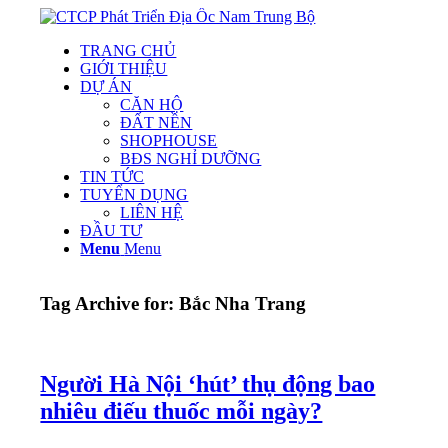
TRANG CHỦ
GIỚI THIỆU
DỰ ÁN
CĂN HỘ
ĐẤT NỀN
SHOPHOUSE
BĐS NGHỈ DƯỠNG
TIN TỨC
TUYỂN DỤNG
LIÊN HỆ
ĐẦU TƯ
Menu
Menu
Tag Archive for:
Bắc Nha Trang
Người Hà Nội ‘hút’ thụ động bao
nhiêu điếu thuốc mỗi ngày?