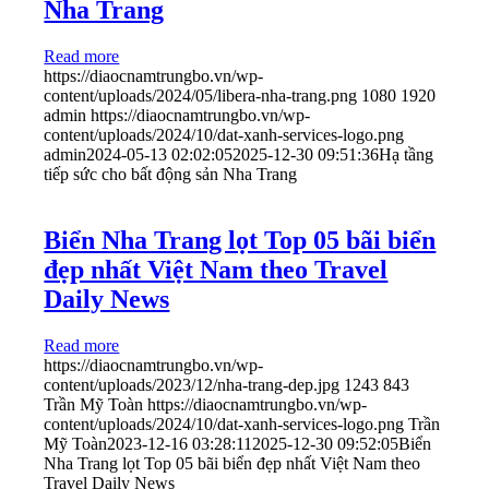
Nha Trang
Read more
https://diaocnamtrungbo.vn/wp-
content/uploads/2024/05/libera-nha-trang.png
1080
1920
admin
https://diaocnamtrungbo.vn/wp-
content/uploads/2024/10/dat-xanh-services-logo.png
admin
2024-05-13 02:02:05
2025-12-30 09:51:36
Hạ tầng
tiếp sức cho bất động sản Nha Trang
Biển Nha Trang lọt Top 05 bãi biển
đẹp nhất Việt Nam theo Travel
Daily News
Read more
https://diaocnamtrungbo.vn/wp-
content/uploads/2023/12/nha-trang-dep.jpg
1243
843
Trần Mỹ Toàn
https://diaocnamtrungbo.vn/wp-
content/uploads/2024/10/dat-xanh-services-logo.png
Trần
Mỹ Toàn
2023-12-16 03:28:11
2025-12-30 09:52:05
Biển
Nha Trang lọt Top 05 bãi biển đẹp nhất Việt Nam theo
Travel Daily News