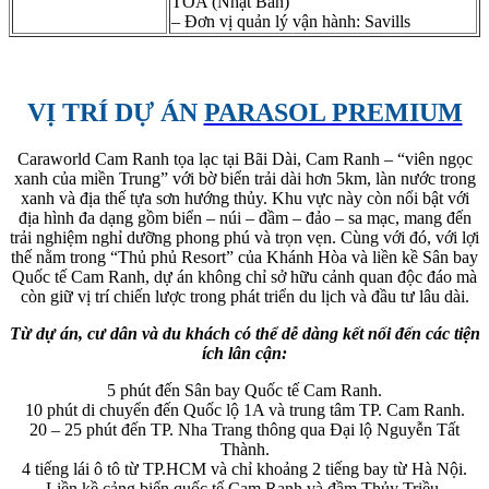
TOA (Nhật Bản)
– Đơn vị quản lý vận hành: Savills
VỊ TRÍ DỰ ÁN
PARASOL PREMIUM
Caraworld Cam Ranh tọa lạc tại Bãi Dài, Cam Ranh – “viên ngọc
xanh của miền Trung” với bờ biển trải dài hơn 5km, làn nước trong
xanh và địa thế tựa sơn hướng thủy. Khu vực này còn nổi bật với
địa hình đa dạng gồm biển – núi – đầm – đảo – sa mạc, mang đến
trải nghiệm nghỉ dưỡng phong phú và trọn vẹn. Cùng với đó, với lợi
thế nằm trong “Thủ phủ Resort” của Khánh Hòa và liền kề Sân bay
Quốc tế Cam Ranh, dự án không chỉ sở hữu cảnh quan độc đáo mà
còn giữ vị trí chiến lược trong phát triển du lịch và đầu tư lâu dài.
Từ dự án, cư dân và du khách có thể dễ dàng kết nối đến các tiện
ích lân cận:
5 phút đến Sân bay Quốc tế Cam Ranh.
10 phút di chuyển đến Quốc lộ 1A và trung tâm TP. Cam Ranh.
20 – 25 phút đến TP. Nha Trang thông qua Đại lộ Nguyễn Tất
Thành.
4 tiếng lái ô tô từ TP.HCM và chỉ khoảng 2 tiếng bay từ Hà Nội.
Liền kề cảng biển quốc tế Cam Ranh và đầm Thủy Triều.