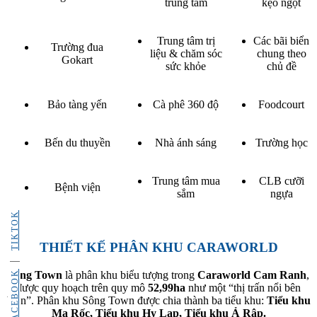
trung tâm
kẹo ngọt
Trung tâm trị
Các bãi biển
Trường đua
liệu & chăm sóc
chung theo
Gokart
sức khỏe
chủ đề
Bảo tàng yến
Cà phê 360 độ
Foodcourt
Bến du thuyền
Nhà ánh sáng
Trường học
Trung tâm mua
CLB cưỡi
Bệnh viện
sắm
ngựa
TIKTOK
THIẾT KẾ PHÂN KHU CARAWORLD
FACEBOOK
Sông Town
là phân khu biểu tượng trong
Caraworld Cam Ranh
,
được quy hoạch trên quy mô
52,99ha
như một “thị trấn nổi bên
biển”. Phân khu Sông Town được chia thành ba tiểu khu:
Tiểu khu
Ma Rốc, Tiểu khu Hy Lạp, Tiểu khu Ả Rập.