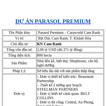
DỰ ÁN PARASOL PREMIUM
Tên Phân khu:
Parasol Premium – Caraworld Cam Ranh
Vị trí:
Bãi Dài, Cam Ranh, T. Khánh Hòa
Chủ đầu tư:
KN Cam Ranh
Tổng vốn đầu tư:
2,06 tỷ USD (46.371 tỷ đồng)
Tổng diện tích:
800 hecta
Nhà liền kề, biệt thự, Shophouse, căn hộ
Sản Phẩm:
nghỉ dưỡng
Pháp Lý:
Sở hữu lâu dài với sản phẩm thấp tầng
– Đơn vị thiết kế kiến trúc: Beaumont
Partnership
– Thiết kế ý tưởng quy hoạch:
STEELMAN PARTNERS
Đơn vị:
– Đơn vị thiết kế cảnh quan: BELT
COLLINS
– Đơn vị thi công: Central, An Phong,