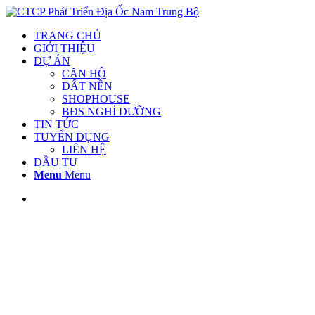
TRANG CHỦ
GIỚI THIỆU
DỰ ÁN
CĂN HỘ
ĐẤT NỀN
SHOPHOUSE
BĐS NGHỈ DƯỠNG
TIN TỨC
TUYỂN DỤNG
LIÊN HỆ
ĐẦU TƯ
Menu
Menu