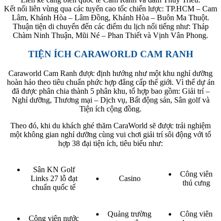
Kết nối liên vùng qua các tuyến cao tốc chiến lược: TP.HCM – Cam
Lâm, Khánh Hòa – Lâm Đồng, Khánh Hòa – Buôn Ma Thuột.
Thuận tiện di chuyển đến các điểm du lịch nổi tiếng như: Tháp
Chàm Ninh Thuận, Mũi Né – Phan Thiết và Vịnh Vân Phong.
TIỆN ÍCH CARAWORLD CAM RANH
Caraworld Cam Ranh được định hướng như một khu nghỉ dưỡng
hoàn hảo theo tiêu chuẩn phức hợp đẳng cấp thế giới. Vì thế dự án
đã được phân chia thành 5 phân khu, tổ hợp bao gồm: Giải trí –
Nghỉ dưỡng, Thương mại – Dịch vụ, Bất động sản, Sân golf và
Tiện ích cộng đồng.
Theo đó, khi du khách ghé thăm CaraWorld sẽ được trải nghiệm
một không gian nghỉ dưỡng cùng vui chơi giải trí sôi động với tổ
hợp 38 đại tiện ích, tiêu biểu như:
Sân KN Golf
Công viên
Links 27 lỗ đạt
Casino
thú cưng
chuẩn quốc tế
Quảng trường
Công viên
Công viên nước