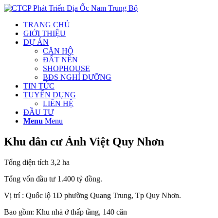
TRANG CHỦ
GIỚI THIỆU
DỰ ÁN
CĂN HỘ
ĐẤT NỀN
SHOPHOUSE
BĐS NGHỈ DƯỠNG
TIN TỨC
TUYỂN DỤNG
LIÊN HỆ
ĐẦU TƯ
Menu
Menu
Khu dân cư Ánh Việt Quy Nhơn
Tổng diện tích 3,2 ha
Tổng vốn đầu tư 1.400 tỷ đồng.
Vị trí : Quốc lộ 1D phường Quang Trung, Tp Quy Nhơn.
Bao gồm: Khu nhà ở thấp tầng, 140 căn