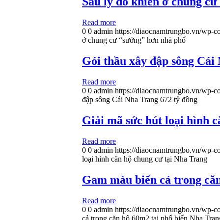
Sáu lý do khiến ở chung c
Read more
0
0
admin
https://diaocnamtrungbo.vn/wp-co
ở chung cư “sướng” hơn nhà phố
Gói thầu xây đập sông Cái
Read more
0
0
admin
https://diaocnamtrungbo.vn/wp-co
đập sông Cái Nha Trang 672 tỷ đồng
Giải mã sức hút loại hình 
Read more
0
0
admin
https://diaocnamtrungbo.vn/wp-co
loại hình căn hộ chung cư tại Nha Trang
Gam màu biển cả trong căn
Read more
0
0
admin
https://diaocnamtrungbo.vn/wp-co
cả trong căn hộ 60m2 tại phố biển Nha Tran