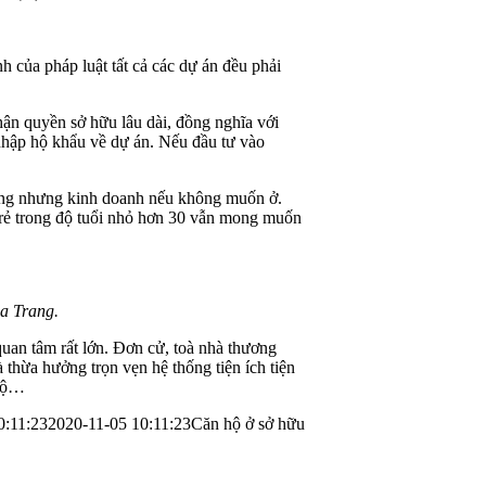
 của pháp luật tất cả các dự án đều phải
ận quyền sở hữu lâu dài, đồng nghĩa với
nhập hộ khẩu về dự án. Nếu đầu tư vào
cũng nhưng kinh doanh nếu không muốn ở.
 trẻ trong độ tuổi nhỏ hơn 30 vẫn mong muốn
a Trang.
uan tâm rất lớn. Đơn cử, toà nhà thương
 thừa hưởng trọn vẹn hệ thống tiện ích tiện
 bộ…
0:11:23
2020-11-05 10:11:23
Căn hộ ở sở hữu