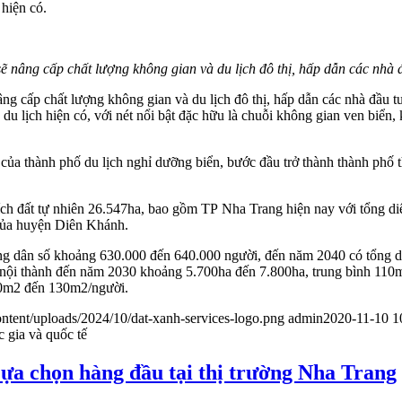
 hiện có.
nâng cấp chất lượng không gian và du lịch đô thị, hấp dẫn các nhà đ
g cấp chất lượng không gian và du lịch đô thị, hấp dẫn các nhà đầu tư
 du lịch hiện có, với nét nổi bật đặc hữu là chuỗi không gian ven biển
ế của thành phố du lịch nghỉ dưỡng biển, bước đầu trở thành thành phố 
ích đất tự nhiên 26.547ha, bao gồm TP Nha Trang hiện nay với tổng di
của huyện Diên Khánh.
g dân số khoảng 630.000 đến 640.000 người, đến năm 2040 có tổng 
c nội thành đến năm 2030 khoảng 5.700ha đến 7.800ha, trung bình 1
10m2 đến 130m2/người.
ntent/uploads/2024/10/dat-xanh-services-logo.png
admin
2020-11-10 1
c gia và quốc tế
Lựa chọn hàng đầu tại thị trường Nha Trang