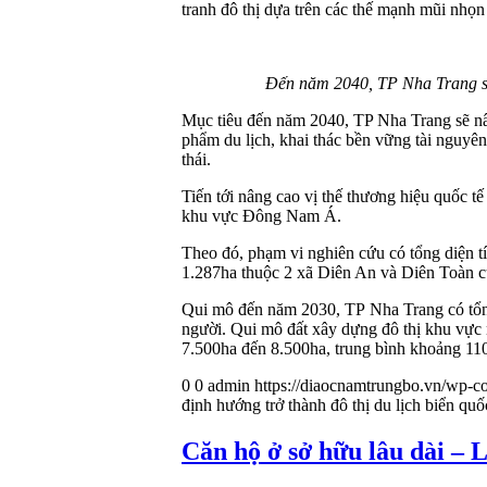
tranh đô thị dựa trên các thế mạnh mũi nhọn
Đến năm 2040, TP Nha Trang sẽ 
Mục tiêu đến năm 2040, TP Nha Trang sẽ nân
phẩm du lịch, khai thác bền vững tài nguyên
thái.
Tiến tới nâng cao vị thế thương hiệu quốc t
khu vực Đông Nam Á.
Theo đó, phạm vi nghiên cứu có tổng diện t
1.287ha thuộc 2 xã Diên An và Diên Toàn 
Qui mô đến năm 2030, TP Nha Trang có tổn
người. Qui mô đất xây dựng đô thị khu vự
7.500ha đến 8.500ha, trung bình khoảng 1
0
0
admin
https://diaocnamtrungbo.vn/wp-co
định hướng trở thành đô thị du lịch biển quố
Căn hộ ở sở hữu lâu dài – 