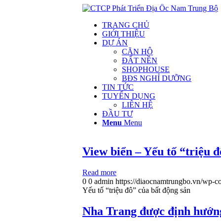
TRANG CHỦ
GIỚI THIỆU
DỰ ÁN
CĂN HỘ
ĐẤT NỀN
SHOPHOUSE
BĐS NGHỈ DƯỠNG
TIN TỨC
TUYỂN DỤNG
LIÊN HỆ
ĐẦU TƯ
Menu
Menu
View biển – Yếu tố “triệu 
Read more
0
0
admin
https://diaocnamtrungbo.vn/wp-co
Yếu tố “triệu đô” của bất động sản
Nha Trang được định hướng 