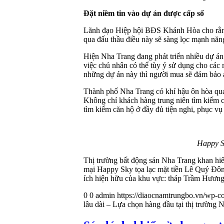
Đặt niềm tin vào dự án được cấp sổ
Lãnh đạo Hiệp hội BĐS Khánh Hòa cho rằng q
qua đấu thầu điều này sẽ sàng lọc mạnh năn
Hiện Nha Trang đang phát triển nhiều dự án
việc chủ nhân có thể tùy ý sử dụng cho các
những dự án này thì người mua sẽ đảm bảo 
Thành phố Nha Trang có khí hậu ôn hòa qua
Không chỉ khách hàng trung niên tìm kiếm c
tìm kiếm căn hộ ở đầy đủ tiện nghi, phục vụ
Happy S
Thị trường bất động sản Nha Trang khan hiế
mại Happy Sky tọa lạc mặt tiền Lê Quý Đôn đ
ích hiện hữu của khu vực: tháp Trầm Hươn
0
0
admin
https://diaocnamtrungbo.vn/wp-co
lâu dài – Lựa chọn hàng đầu tại thị trường 