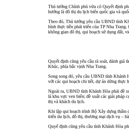
Thủ tướng Chính phủ vừa có Quyết định ph
hướng là đô thị du lịch biển quốc gia và q
Theo đó, Thủ tướng yêu cầu UBND tỉnh Khán
hình thực tiễn phát triển của TP Nha Trang. 
không gian đô thị, qui hoạch sử dụng đất, vi
Quyết định cũng yêu cầu rà soát, đánh giá tì
Khúc, phía bắc vịnh Nha Trang.
Song song đó, yêu cầu UBND tỉnh Khánh Hòa x
với các qui hoạch chi tiết, dự án dừng thực 
Ngoài ra, UBND tỉnh Khánh Hòa phải đề xuất 
là khu vực ven biển; đề xuất các giải pháp c
thị và khách du lịch.
Khi lập qui hoạch trình Bộ Xây dựng thẩm đị
triển du lịch, đô thị, thương mại dịch vụ – 
Quyế định cũng yêu cầu tỉnh Khánh Hòa phải