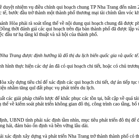
ê duyệt nhiệm vụ điều chỉnh qui hoạch chung TP Nha Trang đến năm 
uốc tế, bước đầu trở thành một thành phố thương mại tài chính tầm vó
h Hòa phải rà soát tổng thể về nội dung qui hoạch chung đã được phê
Đồng thời đánh giá các qui hoạch trên địa bàn thành phố đã được lập và
ệc đầu tư hạ tầng kĩ thuật và xã hội của thành phố.
Nha Trang được định hướng là đô thị du lịch biển quốc gia và quốc tế
nh hình thực hiện các dự án đã có qui hoạch chi tiết, hoặc có chủ trươn
ây dựng tiêu chí để xác định các qui hoạch chi tiết, dự án tiếp tục tr
hiện nhằm tăng quĩ đất phục vụ phát triển du lịch.
các giải pháp chiến lược để khắc phục các tồn tại, bất cập về quá tải h
ụ thể về kiểm soát phát triển không gian đô thị, công trình cao tầng, b
nh, UBND tỉnh phải xác định tầm nhìn, mục tiêu phát triển đô thị để đề
hàng hải, đảm bảo ổn định và bền vững lâu dài.
 xác định xây dựng và phát triển Nha Trang trở thành thành phố có t