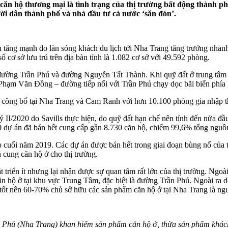
căn hộ thương mại là tình trạng của thị trường bất động thành ph
ời dân thành phố và nhà đầu tư cả nước ‘săn đón’.
tăng mạnh do làn sóng khách du lịch tới Nha Trang tăng trưởng nha
ố cơ sở lưu trú trên địa bàn tỉnh là 1.082 cơ sở với 49.592 phòng.
ở đường Trần Phú và đường Nguyễn Tất Thành. Khi quỹ đất ở trung tâm
Phạm Văn Đồng – đường tiếp nối với Trần Phú chạy dọc bãi biển phía
công bố tại Nha Trang và Cam Ranh với hơn 10.100 phòng gia nhập thị
II/2020 do Savills thực hiện, do quỹ đất hạn chế nên tính đến nửa đầ
9 dự án đã bán hết cung cấp gần 8.730 căn hộ, chiếm 99,6% tổng nguồ
o cuối năm 2019. Các dự án được bán hết trong giai đoạn bùng nổ của t
 cung căn hộ ở cho thị trường.
 triển ít nhưng lại nhận được sự quan tâm rất lớn của thị trường. Ng
 hộ ở tại khu vực Trung Tâm, đặc biệt là đường Trần Phú. Ngoài ra do
tốt nên 60-70% chủ sở hữu các sản phẩm căn hộ ở tại Nha Trang là ng
Phú (Nha Trang) khan hiếm sản phẩm căn hộ ở, thừa sản phẩm khách 