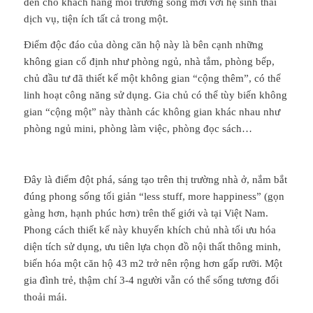
đến cho khách hàng môi trường sống mới với hệ sinh thái
dịch vụ, tiện ích tất cả trong một.
Điểm độc đáo của dòng căn hộ này là bên cạnh những
không gian cố định như phòng ngủ, nhà tắm, phòng bếp,
chủ đầu tư đã thiết kế một không gian “cộng thêm”, có thể
linh hoạt công năng sử dụng. Gia chủ có thể tùy biến không
gian “cộng một” này thành các không gian khác nhau như
phòng ngủ mini, phòng làm việc, phòng đọc sách…
Đây là điểm đột phá, sáng tạo trên thị trường nhà ở, nắm bắt
đúng phong sống tối giản “less stuff, more happiness” (gọn
gàng hơn, hạnh phúc hơn) trên thế giới và tại Việt Nam.
Phong cách thiết kế này khuyến khích chủ nhà tối ưu hóa
diện tích sử dụng, ưu tiên lựa chọn đồ nội thất thông minh,
biến hóa một căn hộ 43 m2 trở nên rộng hơn gấp rưỡi. Một
gia đình trẻ, thậm chí 3-4 người vẫn có thể sống tương đối
thoải mái.