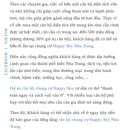
Theo các chuyên gia, việc sở hữu một căn hộ diện tích vừa
và nhỏ không chỉ giúp cuộc sống thoải mái và hạnh phúc
hơn, mà còn giúp giảm gánh nặng đầu tư ban đầu. Thay vì
cố sức mua một căn hộ diện tích lớn trong khi nhu cầu chưa
TIKTOK
thực sự bức thiết, chỉ cần có trong tay 400-500 triệu đồng
(tương đương 30% giá trị căn hộ), khách hàng đã có thể sở
hữu tổ ấm tại chung cư
Happy Sky Nha Trang
.
FACEBOOK
Điều này cũng đồng nghĩa khách hàng sẽ được tận hưởng
cảnh quan của thành phố biển Nha Trang, dịch vụ, tiện ích
lân cận như biển, trung tâm thương mại, trung tâm hành
chính, bệnh viện, trường học, công viên,…
Dự án căn hộ chung cư Happy Sky
cư dân có thể “thanh
toán ngay và xách vali vào ở”. Với nhiều loại căn hộ phù
họp vơi hầu hết mọi nhu cầu của gia đình trẻ năng động.
Theo đó, Khách hàng có thể nhận nhà về ở ngay (tùy tiến
độ bàn giao của từng tầng
căn hộ chung cư Happy Sky Nha
Trang
.