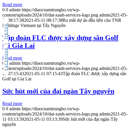
Read more
0
0
admin
https://diaocnamtrungbo.vn/wp-
content/uploads/2024/10/dat-xanh-services-logo.png
admin
2021-05-
11 08:17:38
2021-05-11 08:17:38
Ra mắt dự án đầu tiên của TNR
TIKTOK
Holdings Vietnam tại Tây Nguyên
Tập đoàn FLC được xây dựng sân Golf
tại Gia Lai
FACEBOOK
Read more
0
0
admin
https://diaocnamtrungbo.vn/wp-
content/uploads/2024/10/dat-xanh-services-logo.png
admin
2021-05-
11 07:15:43
2021-05-11 07:15:43
Tập đoàn FLC được xây dựng sân
Golf tại Gia Lai
Sức hút mới của đại ngàn Tây nguyên
Read more
0
0
admin
https://diaocnamtrungbo.vn/wp-
content/uploads/2024/10/dat-xanh-services-logo.png
admin
2021-05-
11 03:13:39
2021-05-11 03:13:39
Sức hút mới của đại ngàn Tây
nguyên