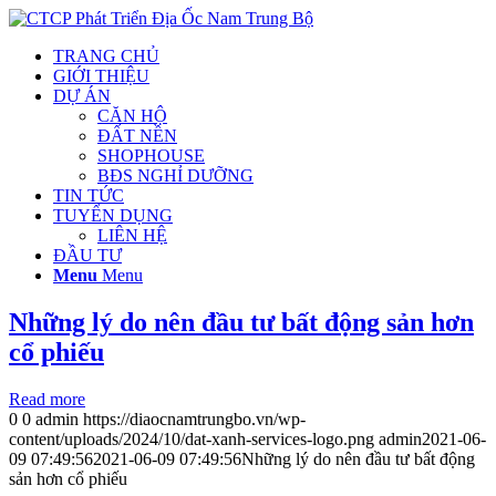
TRANG CHỦ
GIỚI THIỆU
DỰ ÁN
CĂN HỘ
ĐẤT NỀN
SHOPHOUSE
BĐS NGHỈ DƯỠNG
TIN TỨC
TUYỂN DỤNG
LIÊN HỆ
ĐẦU TƯ
Menu
Menu
Những lý do nên đầu tư bất động sản hơn
cổ phiếu
Read more
0
0
admin
https://diaocnamtrungbo.vn/wp-
content/uploads/2024/10/dat-xanh-services-logo.png
admin
2021-06-
09 07:49:56
2021-06-09 07:49:56
Những lý do nên đầu tư bất động
sản hơn cổ phiếu