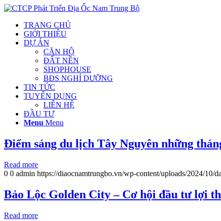
TRANG CHỦ
GIỚI THIỆU
DỰ ÁN
CĂN HỘ
ĐẤT NỀN
SHOPHOUSE
BĐS NGHỈ DƯỠNG
TIN TỨC
TUYỂN DỤNG
LIÊN HỆ
ĐẦU TƯ
Menu
Menu
Điểm sáng du lịch Tây Nguyên những thán
Read more
0
0
admin
https://diaocnamtrungbo.vn/wp-content/uploads/2024/10/da
Bảo Lộc Golden City – Cơ hội đầu tư lợi t
Read more