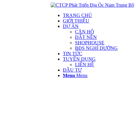
TRANG CHỦ
GIỚI THIỆU
DỰ ÁN
CĂN HỘ
ĐẤT NỀN
SHOPHOUSE
BĐS NGHỈ DƯỠNG
TIN TỨC
TUYỂN DỤNG
LIÊN HỆ
ĐẦU TƯ
Menu
Menu