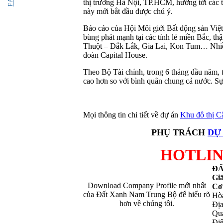
thị trường Hà Nội, TP.HCM, hướng tới các tỉ
này mới bắt đầu được chú ý.
Báo cáo của Hội Môi giới Bất động sản Việt
bùng phát mạnh tại các tỉnh lẻ miền Bắc, 
Thuột – Đắk Lắk, Gia Lai, Kon Tum… Nhiề
đoàn Capital House.
Theo Bộ Tài chính, trong 6 tháng đầu năm, 
cao hơn so với bình quân chung cả nước. Sự
Mọi thông tin chi tiết về dự án
Khu đô thị 
PHỤ TRÁCH
DỰ
HOTLINE
ĐẤ
Gi
Download Company Profile mới nhất
Cơ
của Đất Xanh Nam Trung Bộ để hiểu rõ
Hò
hơn về chúng tôi.
Địa
Qua
Điệ