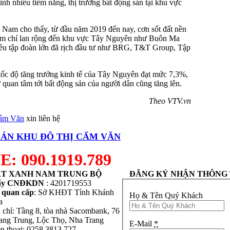
nh nhiều tiềm năng, thị trường bất động sản tại khu vực
 Nam cho thấy, từ đầu năm 2019 đến nay, cơn sốt đất nền
thậm chí lan rộng đến khu vực Tây Nguyên như Buôn Ma
u tập đoàn lớn đã rịch đầu tư như BRG, T&T Group, Tập
tốc độ tăng trưởng kinh tế của Tây Nguyên đạt mức 7,3%,
 quan tâm tới bất động sản của người dân cũng tăng lên.
Theo VTV.vn
Cẩm Văn
xin liên hệ
 ÁN
KHU ĐÔ THỊ CẨM VĂN
: 090.1919.789
T XANH NAM TRUNG BỘ
ĐĂNG KÝ NHẬN THÔNG 
ấy CNĐKDN
: 4201719553
 quan cấp
: Sở KHĐT Tỉnh Khánh
Họ & Tên Quý Khách
a
 chỉ: Tầng 8, tòa nhà Sacombank, 76
ng Trung, Lộc Thọ, Nha Trang
E-Mail
*
n thoại: 0258 3813 727