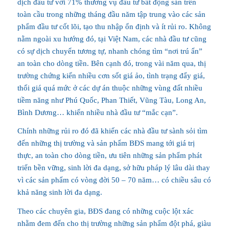
dịch đầu tư với 71% thương vụ đầu tư bất động sản trên
toàn cầu trong những tháng đầu năm tập trung vào các sản
phẩm đầu tư cốt lõi, tạo thu nhập ổn định và ít rủi ro. Không
nằm ngoài xu hướng đó, tại Việt Nam, các nhà đầu tư cũng
có sự dịch chuyển tương tự, nhanh chóng tìm “nơi trú ẩn”
an toàn cho dòng tiền. Bên cạnh đó, trong vài năm qua, thị
trường chứng kiến nhiều cơn sốt giá ảo, tình trạng đẩy giá,
thổi giá quá mức ở các dự án thuộc những vùng đất nhiều
tiềm năng như Phú Quốc, Phan Thiết, Vũng Tàu, Long An,
Bình Dương… khiến nhiều nhà đầu tư “mắc cạn”.
Chính những rủi ro đó đã khiến các nhà đầu tư sành sỏi tìm
đến những thị trường và sản phẩm BĐS mang tới giá trị
thực, an toàn cho dòng tiền, ưu tiên những sản phẩm phát
triển bền vững, sinh lời đa dạng, sở hữu pháp lý lâu dài thay
vì các sản phẩm có vòng đời 50 – 70 năm… có chiều sâu có
khả năng sinh lời đa dạng.
Theo các chuyên gia, BĐS đang có những cuộc lột xác
nhằm đem đến cho thị trường những sản phẩm đột phá, giàu