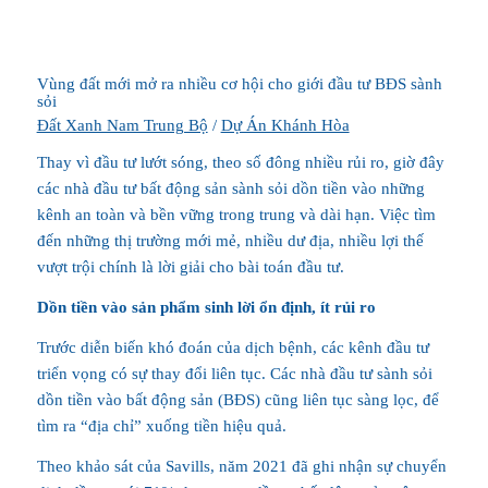
Vùng đất mới mở ra nhiều cơ hội cho giới đầu tư BĐS sành
sỏi
Đất Xanh Nam Trung Bộ
/
Dự Án Khánh Hòa
Thay vì đầu tư lướt sóng, theo số đông nhiều rủi ro, giờ đây
các nhà đầu tư bất động sản sành sỏi dồn tiền vào những
kênh an toàn và bền vững trong trung và dài hạn. Việc tìm
đến những thị trường mới mẻ, nhiều dư địa, nhiều lợi thế
vượt trội chính là lời giải cho bài toán đầu tư.
Dồn tiền vào sản phẩm sinh lời ổn định, ít rủi ro
Trước diễn biến khó đoán của dịch bệnh, các kênh đầu tư
triển vọng có sự thay đổi liên tục. Các nhà đầu tư sành sỏi
dồn tiền vào bất động sản (BĐS) cũng liên tục sàng lọc, để
tìm ra “địa chỉ” xuống tiền hiệu quả.
Theo khảo sát của Savills, năm 2021 đã ghi nhận sự chuyển