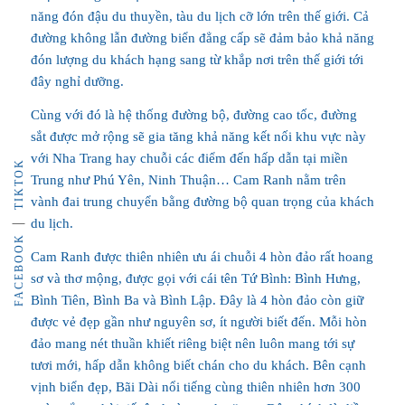
năng đón đậu du thuyền, tàu du lịch cỡ lớn trên thế giới. Cả
đường không lẫn đường biển đẳng cấp sẽ đảm bảo khả năng
đón lượng du khách hạng sang từ khắp nơi trên thế giới tới
đây nghỉ dưỡng.
Cùng với đó là hệ thống đường bộ, đường cao tốc, đường
sắt được mở rộng sẽ gia tăng khả năng kết nối khu vực này
với Nha Trang hay chuỗi các điểm đến hấp dẫn tại miền
TIKTOK
Trung như Phú Yên, Ninh Thuận… Cam Ranh nằm trên
vành đai trung chuyển bằng đường bộ quan trọng của khách
du lịch.
FACEBOOK
Cam Ranh được thiên nhiên ưu ái chuỗi 4 hòn đảo rất hoang
sơ và thơ mộng, được gọi với cái tên Tứ Bình: Bình Hưng,
Bình Tiên, Bình Ba và Bình Lập. Đây là 4 hòn đảo còn giữ
được vẻ đẹp gần như nguyên sơ, ít người biết đến. Mỗi hòn
đảo mang nét thuần khiết riêng biệt nên luôn mang tới sự
tươi mới, hấp dẫn không biết chán cho du khách. Bên cạnh
vịnh biển đẹp, Bãi Dài nổi tiếng cùng thiên nhiên hơn 300