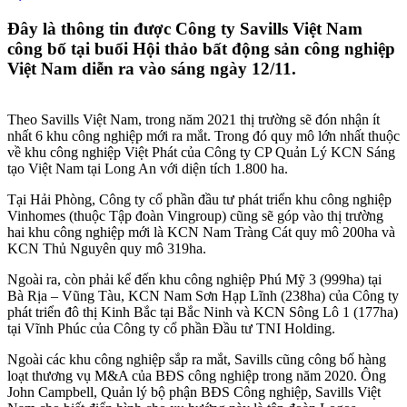
Đây là thông tin được Công ty Savills Việt Nam
công bố tại buổi Hội thảo bất động sản công nghiệp
Việt Nam diễn ra vào sáng ngày 12/11.
Theo Savills Việt Nam, trong năm 2021 thị trường sẽ đón nhận ít
nhất 6 khu công nghiệp mới ra mắt. Trong đó quy mô lớn nhất thuộc
về khu công nghiệp Việt Phát của Công ty CP Quản Lý KCN Sáng
tạo Việt Nam tại Long An với diện tích 1.800 ha.
Tại Hải Phòng, Công ty cổ phần đầu tư phát triển khu công nghiệp
Vinhomes (thuộc Tập đoàn Vingroup) cũng sẽ góp vào thị trường
hai khu công nghiệp mới là KCN Nam Tràng Cát quy mô 200ha và
KCN Thủ Nguyên quy mô 319ha.
Ngoài ra, còn phải kể đến khu công nghiệp Phú Mỹ 3 (999ha) tại
Bà Rịa – Vũng Tàu, KCN Nam Sơn Hạp Lĩnh (238ha) của Công ty
phát triển đô thị Kinh Bắc tại Bắc Ninh và KCN Sông Lô 1 (177ha)
tại Vĩnh Phúc của Công ty cổ phần Đầu tư TNI Holding.
Ngoài các khu công nghiệp sắp ra mắt, Savills cũng công bố hàng
loạt thương vụ M&A của BĐS công nghiệp trong năm 2020. Ông
John Campbell, Quản lý bộ phận BĐS Công nghiệp, Savills Việt