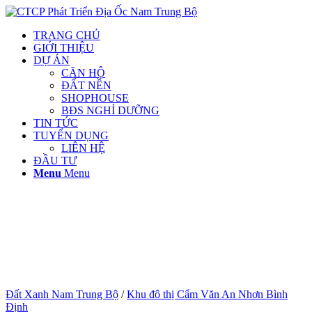
TRANG CHỦ
GIỚI THIỆU
DỰ ÁN
CĂN HỘ
ĐẤT NỀN
SHOPHOUSE
BĐS NGHỈ DƯỠNG
TIN TỨC
TUYỂN DỤNG
LIÊN HỆ
ĐẦU TƯ
Menu
Menu
Đất Xanh Nam Trung Bộ
/
Khu đô thị Cẩm Văn An Nhơn Bình
Định