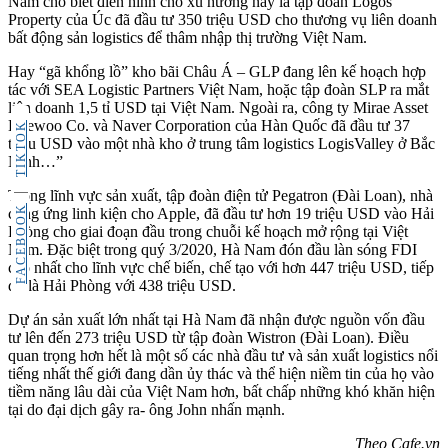
Nam cho biết điển hình cho xu hướng này là tập đoàn Logos
Property của Úc đã đầu tư 350 triệu USD cho thương vụ liên doanh
bất động sản logistics để thâm nhập thị trường Việt Nam.
Hay “gã khổng lồ” kho bãi Châu Á – GLP đang lên kế hoạch hợp
tác với SEA Logistic Partners Việt Nam, hoặc tập đoàn SLP ra mắt
liên doanh 1,5 tỉ USD tại Việt Nam. Ngoài ra, công ty Mirae Asset
Daewoo Co. và Naver Corporation của Hàn Quốc đã đầu tư 37
TIKTOK
triệu USD vào một nhà kho ở trung tâm logistics LogisValley ở Bắc
Ninh…”
Trong lĩnh vực sản xuất, tập đoàn điện tử Pegatron (Đài Loan), nhà
FACEBOOK
cung ứng linh kiện cho Apple, đã đầu tư hơn 19 triệu USD vào Hải
Phòng cho giai đoạn đầu trong chuỗi kế hoạch mở rộng tại Việt
Nam. Đặc biệt trong quý 3/2020, Hà Nam đón đầu làn sóng FDI
cao nhất cho lĩnh vực chế biến, chế tạo với hơn 447 triệu USD, tiếp
đó là Hải Phòng với 438 triệu USD.
Dự án sản xuất lớn nhất tại Hà Nam đã nhận được nguồn vốn đầu
tư lên đến 273 triệu USD từ tập đoàn Wistron (Đài Loan). Điều
quan trọng hơn hết là một số các nhà đầu tư và sản xuất logistics nổi
tiếng nhất thế giới đang dần ủy thác và thể hiện niềm tin của họ vào
tiềm năng lâu dài của Việt Nam hơn, bất chấp những khó khăn hiện
tại do đại dịch gây ra- ông John nhấn mạnh.
Theo Cafe.vn