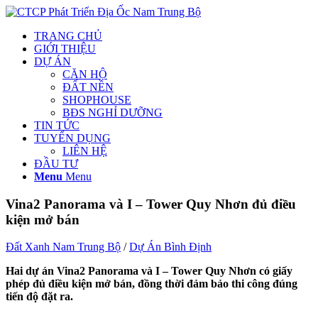
TRANG CHỦ
GIỚI THIỆU
DỰ ÁN
CĂN HỘ
ĐẤT NỀN
SHOPHOUSE
BĐS NGHỈ DƯỠNG
TIN TỨC
TUYỂN DỤNG
LIÊN HỆ
ĐẦU TƯ
Menu
Menu
Vina2 Panorama và I – Tower Quy Nhơn đủ điều
kiện mở bán
Đất Xanh Nam Trung Bộ
/
Dự Án Bình Định
Hai dự án Vina2 Panorama và I – Tower Quy Nhơn có giấy
phép đủ điều kiện mở bán, đồng thời đảm bảo thi công đúng
tiến độ đặt ra.