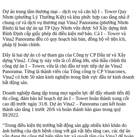
Dự án trung tâm thương mại – dịch vụ và căn hộ I – Tower Quy
Nhơn (phường Lý Thường Kiệt) và khu phức hợp cao tầng nhà ở
chung cư và dịch vụ thương mại Vina2 Panorama (phường Nhơn
Bình) là hai dự án tại TP Quy Nhơn vừa được Sở Xây dựng tỉnh
Bình Định cấp giấy phép đủ điều kiện mở bán. Cả I – Tower và
Vina2 Panorama đều có quy hoạch bài bản, đồng bộ về tiện ích,
pháp lý hoàn chỉnh.
Đây là hai dự án có sự tham gia của Công ty CP Đầu tư và Xây
dựng Vina2. Công ty này vừa là cổ đông lớn, nhà thầu chính thi
công dự án I – Tower, vừa là chủ đầu tư trực tiếp dự án Vina2
Panorama. Từng là thành viên của Tổng công ty CP Vinaconex,
Vina2 có hơn 50 năm kinh nghiệm trong lĩnh vực đầu tư kinh doanh
bất động sản.
Doanh nghiệp đang tập trung mọi nguồn lực để đẩy nhanh tiến độ
thi công, đảm bảo kế hoạch dự án I – Tower hoàn thành xong cốt
cao độ trước ngày 31/8. Dự án Vina2 – Panorama cam kết hoàn
thành sàn tầng 1 trước 20/6 và hoàn thành bàn giao trong quý
III/2022.
“Trong điều kiện thị trường bất động sản gặp nhiều khó khăn do
ảnh hưởng của dịch bệnh cùng với giá vật liệu tăng cao, các dự án
vẫn đang thi công thể hiện tiềm lực và quyết tâm của Vina2 để hoàn