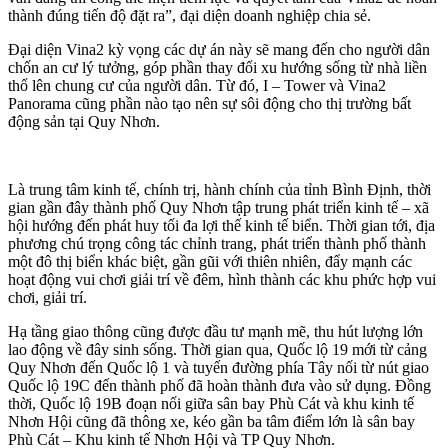
thành đúng tiến độ đặt ra”, đại diện doanh nghiệp chia sẻ.
Đại diện Vina2 kỳ vọng các dự án này sẽ mang đến cho người dân
chốn an cư lý tưởng, góp phần thay đổi xu hướng sống từ nhà liền
thổ lên chung cư của người dân. Từ đó, I – Tower và Vina2
Panorama cũng phần nào tạo nên sự sôi động cho thị trường bất
động sản tại Quy Nhơn.
Là trung tâm kinh tế, chính trị, hành chính của tỉnh Bình Định, thời
gian gần đây thành phố Quy Nhơn tập trung phát triển kinh tế – xã
hội hướng đến phát huy tối đa lợi thế kinh tế biển. Thời gian tới, địa
phương chú trọng công tác chỉnh trang, phát triển thành phố thành
một đô thị biển khác biệt, gần gũi với thiên nhiên, đẩy mạnh các
hoạt động vui chơi giải trí về đêm, hình thành các khu phức hợp vui
chơi, giải trí.
Hạ tầng giao thông cũng được đầu tư mạnh mẽ, thu hút lượng lớn
lao động về đây sinh sống. Thời gian qua, Quốc lộ 19 mới từ cảng
Quy Nhơn đến Quốc lộ 1 và tuyến đường phía Tây nối từ nút giao
Quốc lộ 19C đến thành phố đã hoàn thành đưa vào sử dụng. Đồng
thời, Quốc lộ 19B đoạn nối giữa sân bay Phù Cát và khu kinh tế
Nhơn Hội cũng đã thông xe, kéo gần ba tâm điểm lớn là sân bay
Phù Cát – Khu kinh tế Nhơn Hội và TP Quy Nhơn.