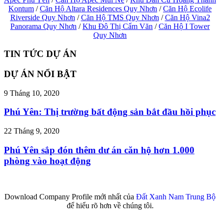
Kontum
/
Căn Hộ Altara Residences Quy Nhơn
/
Căn Hộ Ecolife
Riverside Quy Nhơn
/
Căn Hộ TMS Quy Nhơn
/
Căn Hộ Vina2
Panorama Quy Nhơn
/
Khu Đô Thị Cẩm Văn
/
Căn Hộ I Tower
Quy Nhơn
TIN TỨC DỰ ÁN
DỰ ÁN NỔI BẬT
9 Tháng 10, 2020
Phú Yên: Thị trường bất động sản bắt đầu hồi phục
22 Tháng 9, 2020
Phú Yên sắp đón thêm dư án căn hộ hơn 1.000
phòng vào hoạt động
Download Company Profile mới nhất của
Đất Xanh Nam Trung Bộ
để hiểu rõ hơn về chúng tôi.