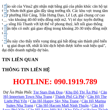
TIKTOK
Khảo sát của Vina2 ghi nhận mặt bằng giá của phân khúc căn hộ tại
Quy Nhơn thời gian gần đây tăng trưởng tốt. Các khu vực trung tâm
như phường Hải Cảng, Trần Hưng Đạo, Lê Lợi, giá chung cư cao
cấp vào khoảng 40-60 triệu đồng một m2. Vị trí dọc tuyến đường
ven sông Hà Thanh với lợi thế về phong thuỷ, kết nối giao thông
FACEBOOK
thuận tiện có mức giá giao động trong khoảng 20-30 triệu đồng một
m2.
“Điều này cho thấy triển vọng tăng giá bất động sản thành phố biển
trong giai đoạn tới, nhất là khi dịch bệnh được kiểm soát hiệu quả”,
đại diện doanh nghiệp dự báo.
TIN LIÊN QUAN
THÔNG TIN LIÊN HỆ
HOTLINE: 090.1919.789
Dự Án Phân Phối:
Tnr Stars Đak Đoa
/
Khu Đô Thị Ân Phú
/
Căn
Hộ Imperium Town Nha Trang
/
Thành Phố Cà Phê
/
Căn Hộ The
Light Phú Yên
/
Căn Hộ Happy Sky Nha Trang
/
Căn Hộ Marina
Suites Nha Trang
/
Căn Hộ Hacom Mall Ninh Thuận
/
Căn Hộ
Apec Phú Yên
/
Căn Hộ Apec Mũi Né
/
Khu Dân Cư Hoàng Thành