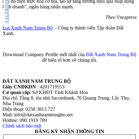
FACEBOOK
qua đó hiện thực hóa cơ hội, tạo sự tăng trưởng hiệu quả hoạt động
kinh doanh”, ngân hàng nhấn mạnh.
Theo Vnexpress
Đất Xanh Nam Trung Bộ
– Công ty thành viên Tập đoàn Đất
Xanh.
Download Company Profile mới nhất của
Đất Xanh Nam Trung Bộ
để hiểu rõ hơn về chúng tôi.
ĐẤT XANH NAM TRUNG BỘ
Giấy CNĐKDN
: 4201719553
Cơ quan cấp
: Sở KHĐT Tỉnh Khánh Hòa
Địa chỉ: Tầng 8, tòa nhà Sacombank, 76 Quang Trung, Lộc Thọ,
Nha Trang
Điện thoại: 0258 3813 727
Mail: info@datxanhnamtrungbo.net
Hotline: 090 1919 789
Chính sách bảo mật
ĐĂNG KÝ NHẬN THÔNG TIN