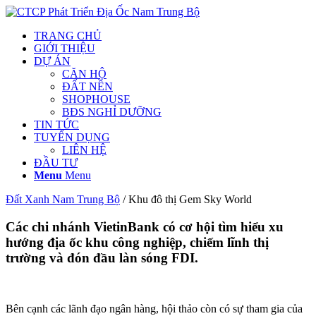
TRANG CHỦ
GIỚI THIỆU
DỰ ÁN
CĂN HỘ
ĐẤT NỀN
SHOPHOUSE
BĐS NGHỈ DƯỠNG
TIN TỨC
TUYỂN DỤNG
LIÊN HỆ
ĐẦU TƯ
Menu
Menu
Đất Xanh Nam Trung Bộ
/
Khu đô thị Gem Sky
World
Các chi nhánh VietinBank có cơ hội tìm hiểu xu
hướng địa ốc khu công nghiệp, chiếm lĩnh thị
trường và đón đầu làn sóng FDI.
Bên cạnh các lãnh đạo ngân hàng, hội thảo còn có sự tham gia của