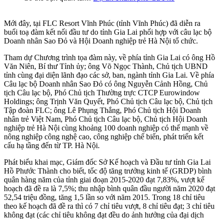
Mới đây, tại FLC Resort Vĩnh Phúc (tỉnh Vĩnh Phúc) đã diễn ra
buổi toạ đàm kết nối đầu tư do tỉnh Gia Lai phối hợp với câu lạc bộ
Doanh nhân Sao Đỏ và Hội Doanh nghiệp trẻ Hà Nội tổ chức.
Tham dự Chương trình tọa đàm này, về phía tỉnh Gia Lai có ông Hồ
Văn Niên, Bí thư Tỉnh ủy; ông Võ Ngọc Thành, Chủ tịch UBND
tỉnh cùng đại diện lãnh đạo các sở, ban, ngành tỉnh Gia Lai. Về phía
Câu lạc bộ Doanh nhân Sao Đỏ có ông Nguyễn Cảnh Hồng, Chủ
tịch Câu lạc bộ, Phó Chủ tịch Thường trực CTCP Eurowindow
Holdings; ông Trịnh Văn Quyết, Phó Chủ tịch Câu lạc bộ, Chủ tịch
Tập đoàn FLC; ông Lê Phụng Thắng, Phó Chủ tịch Hội Doanh
nhân trẻ Việt Nam, Phó Chủ tịch Câu lạc bộ, Chủ tịch Hội Doanh
nghiệp trẻ Hà Nội cùng khoảng 100 doanh nghiệp có thế mạnh về
nông nghiệp công nghệ cao, công nghiệp chế biến, phát triển kết
cấu hạ tầng đến từ TP. Hà Nội.
Phát biểu khai mạc, Giám đốc Sở Kế hoạch và Đầu tư tỉnh Gia Lai
Hồ Phước Thành cho biết, tốc độ tăng trưởng kinh tế (GRDP) bình
quân hàng năm của tỉnh giai đoạn 2015-2020 đạt 7,83%, vượt kế
hoạch đã đề ra là 7,5%; thu nhập bình quân đầu người năm 2020 đạt
52,54 triệu đồng, tăng 1,5 lần so với năm 2015. Trong 18 chỉ tiêu
theo kế hoạch đã đề ra thì có 7 chỉ tiêu vượt, 8 chỉ tiêu đạt; 3 chỉ tiêu
không đạt (các chỉ tiêu không đạt đều do ảnh hưởng của đại dịch