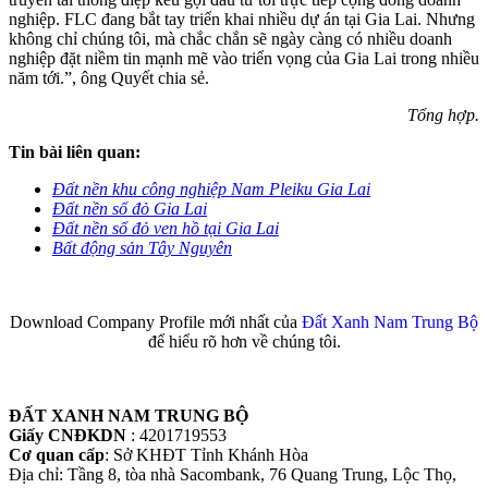
nghiệp. FLC đang bắt tay triển khai nhiều dự án tại Gia Lai. Nhưng
không chỉ chúng tôi, mà chắc chắn sẽ ngày càng có nhiều doanh
nghiệp đặt niềm tin mạnh mẽ vào triển vọng của Gia Lai trong nhiều
năm tới.”, ông Quyết chia sẻ.
Tổng hợp.
Tin bài liên quan:
Đất nền khu công nghiệp Nam Pleiku Gia Lai
Đất nền sổ đỏ Gia Lai
Đất nền sổ đỏ ven hồ tại Gia Lai
Bất động sản Tây Nguyên
Download Company Profile mới nhất của
Đất Xanh Nam Trung Bộ
để hiểu rõ hơn về chúng tôi.
ĐẤT XANH NAM TRUNG BỘ
Giấy CNĐKDN
: 4201719553
Cơ quan cấp
: Sở KHĐT Tỉnh Khánh Hòa
Địa chỉ: Tầng 8, tòa nhà Sacombank, 76 Quang Trung, Lộc Thọ,