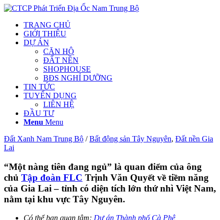
TRANG CHỦ
GIỚI THIỆU
DỰ ÁN
CĂN HỘ
ĐẤT NỀN
SHOPHOUSE
BĐS NGHỈ DƯỠNG
TIN TỨC
TUYỂN DỤNG
LIÊN HỆ
ĐẦU TƯ
Menu
Menu
Đất Xanh Nam Trung Bộ
/
Bất động sản Tây Nguyên
,
Đất nền Gia
Lai
“Một nàng tiên đang ngủ” là quan điểm của ông
chủ
Tập đoàn FLC
Trịnh Văn Quyết về tiềm năng
của Gia Lai – tỉnh có diện tích lớn thứ nhì Việt Nam,
nằm tại khu vực Tây Nguyên.
Có thể bạn quan tâm:
Dự án Thành phố Cà Phê