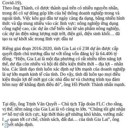
Covid-19).
Theo ông Thành, có được thành quả trên có nhiều nguyên nhân,
trong đó có sự đóng góp lớn của hệ thống doanh nghiệp trong và
ngoài tỉnh. Việc kêu gọi đầu tư ngày càng đa dạng, bằng nhiều hình
thức và tập trung nhiều vào các lĩnh vực: nông nghiệp ứng dụng
công nghệ cao, các dự án chế biến sâu từ sản phẩm nông nghiệp,
các dự án điện năng lượng mặt trời, điện gió, điện sinh khối… đã
tạo ra sự khởi sắc trong lĩnh vực đầu tư
Riêng giai đoạn 2016-2020, tỉnh Gia Lai có 238 dự án được cấp
quyết định chủ trương đầu tư với tổng vốn đăng ký là 64.406 tỷ
đồng. “Hiện, Gia Lai là một địa phương có rất nhiều tiềm năng lợi
thế, dư địa còn nhiều và hội đủ điều kiện thiên thời – địa lợi – nhân
hòa. Các lãnh đạo tỉnh luôn xác định sự lớn mạnh của doanh nghiệp
là sự lớn mạnh kinh tế của tỉnh. Do vậy, tỉnh đã luôn tạo mọi điều
kiện thuận lợi để mời gọi các nhà đầu tư và chương trình tọa đàm
hôm nay để khẳng định điều đó”, ông Hồ Phước Thành nhấn mạnh.
Tại đây, ông Trịnh Văn Quyết – Chủ tịch Tập đoàn FLC cho rằng,
vị thế, tiềm năng của Gia Lai là vô cùng to lớn. “Chúng tôi ghi nhận
sự hỗ trợ rất tích cực, kịp thời tháo gỡ những khó khăn, vướng mắc
liên quan tới cơ chế, chính sách, đất đai… của tỉnh Gia Lai”, ông
TIKTOK
Quyết nhận định.