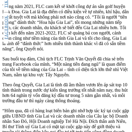
Trong năm 2021, FLC cam kết sẽ khởi công dự án sân golf huyện
Đak Đoa. Gia Lai là địa điểm có điều kiện về tự nhiên, khí hậu, dân
số rất tuyệt vời mà không phải nơi nào cũng có. “Tôi là người “tiên
FACEBOOK
phong” đánh thức “Hoa hậu Gia Lai”, tôi mong những năm tiếp
theo, các doanh nhân, du khách sẽ biết đến Gia Lai nhiều hơn. Tôi
cam kết đến năm 2021-2022, FLC sẽ quảng bá con người, cảnh
quan cũng như tiềm năng của tỉnh Gia Lai và tôi cho rằng, Gia Lai
là tỉnh dễ “đánh thức” hơn nhiều tỉnh thành khác vì đã có sẵn tiềm
năng”, ông Quyết nói.
Sau buổi toạ đàm, Chủ tịch FLC Trịnh Văn Quyết đã chia sẻ trên
trang Facebook của mình, “Một nàng tiên đang ngủ” là quan điểm
của tôi về tiềm năng của Gia Lai – tỉnh có diện tích lớn thứ nhì Việt
Nam, nằm tại khu vực Tây Nguyên.
Theo ông Quyết, Gia Lai là tỉnh đã âm thầm vươn lên áp sát top 10
tỉnh thành trong nước dự kiến tăng trưởng tốt nhất năm nay, thu hút
hơn 64 nghìn tỷ vốn đăng ký đầu tư trong 5 năm gần nhất, và môi
trường đầu tư thì ngày càng thông thoáng.
“Hôm qua, đã có hàng loạt biên bản ghi nhớ hợp tác ký tại cuộc gặp
giữa UBND tỉnh Gia Lai và các doanh nhân của Câu lạc bộ Doanh
nhân Sao Đỏ, Hội Doanh nghiệp Trẻ Hà Nội. Đích thân anh Niên,
Bí thư Tỉnh uỷ Gia Lai có mặt tại cuộc gặp này để giới thiệu và
truyền tải thông điệp kêu gọi đầu tư tới trực tiếp cộng đồng doanh