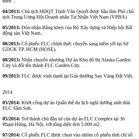
triển”.
04/2013:
Chủ tịch HĐQT Trịnh Văn Quyết được bầu làm Phó chủ
tịch Trung Uơng Hội Doanh nhân Tư Nhân Việt Nam (VPBA)
05/2013:
Đón nhận Bằng khen của Bộ Xây dựng và Hiệp hội Bất
động sản Việt Nam.
08/2013:
Cổ phiếu FLC chính thức chuyển sang niêm yết tại Sở
GDCK TP. HCM (HOSE).
08/2013:
Nhận chuyển nhượng Dự án Khu đô thị Alaska Garden
City và đổi tên thành FLC Garden City.
09/2013:
FLC được vinh danh tại Giải thưởng Sao Vàng Đất Việt.
2014
05/2014:
Khởi công dự án Quần thể du lịch nghỉ dưỡng sinh thái
FLC Sầm Sơn.
05/2014:
Trở thành chủ đầu tư của dự án FLC Complex tại 36
Phạm Hùng, Hà Nội, với tổng diện tích 5.000 m2.
07/2014:
Cổ phiếu FLC được chọn vào nhóm cổ phiếu tính chỉ số