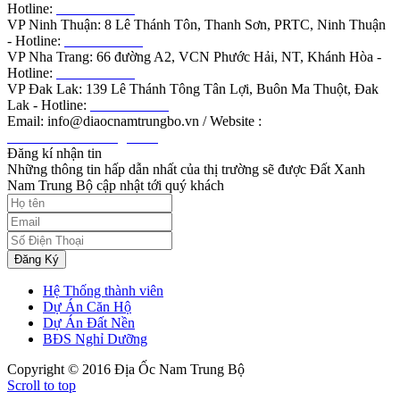
Hotline:
0855.988.789
VP Ninh Thuận: 8 Lê Thánh Tôn, Thanh Sơn, PRTC, Ninh Thuận
- Hotline:
0789.188.585
VP Nha Trang: 66 đường A2, VCN Phước Hải, NT, Khánh Hòa -
Hotline:
0566.879.979
VP Đak Lak: 139 Lê Thánh Tông Tân Lợi, Buôn Ma Thuột, Đak
Lak - Hotline:
0798.989.689
Email: info@diaocnamtrungbo.vn / Website :
www.diaocnamtrungbo.vn
Đăng kí nhận tin
Những thông tin hấp dẫn nhất của thị trường sẽ được Đất Xanh
Nam Trung Bộ cập nhật tới quý khách
Đăng Ký
Hệ Thống thành viên
Dự Án Căn Hộ
Dự Án Đất Nền
BĐS Nghỉ Dưỡng
Copyright © 2016 Địa Ốc Nam Trung Bộ
Scroll to top