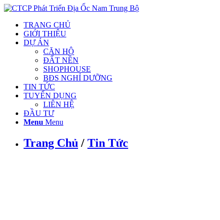
TRANG CHỦ
GIỚI THIỆU
DỰ ÁN
CĂN HỘ
ĐẤT NỀN
SHOPHOUSE
BĐS NGHỈ DƯỠNG
TIN TỨC
TUYỂN DỤNG
LIÊN HỆ
ĐẦU TƯ
Menu
Menu
Trang Chủ
/
Tin Tức