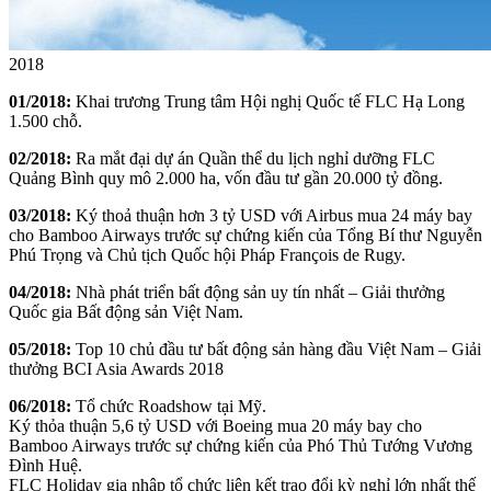
2018
01/2018:
Khai trương Trung tâm Hội nghị Quốc tế FLC Hạ Long
1.500 chỗ.
02/2018:
Ra mắt đại dự án Quần thể du lịch nghỉ dưỡng FLC
Quảng Bình quy mô 2.000 ha, vốn đầu tư gần 20.000 tỷ đồng.
03/2018:
Ký thoả thuận hơn 3 tỷ USD với Airbus mua 24 máy bay
cho Bamboo Airways trước sự chứng kiến của Tổng Bí thư Nguyễn
Phú Trọng và Chủ tịch Quốc hội Pháp François de Rugy.
04/2018:
Nhà phát triển bất động sản uy tín nhất – Giải thưởng
Quốc gia Bất động sản Việt Nam.
05/2018:
Top 10 chủ đầu tư bất động sản hàng đầu Việt Nam – Giải
thưởng BCI Asia Awards 2018
06/2018:
Tổ chức Roadshow tại Mỹ.
Ký thỏa thuận 5,6 tỷ USD với Boeing mua 20 máy bay cho
Bamboo Airways trước sự chứng kiến của Phó Thủ Tướng Vương
Đình Huệ.
FLC Holiday gia nhập tổ chức liên kết trao đổi kỳ nghỉ lớn nhất thế