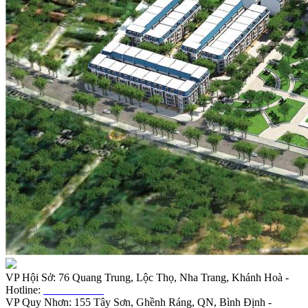
VP Hội Sở: 76 Quang Trung, Lộc Thọ, Nha Trang, Khánh Hoà -
Hotline:
0901.919.789
VP Quy Nhơn: 155 Tây Sơn, Ghềnh Ráng, QN, Bình Định -