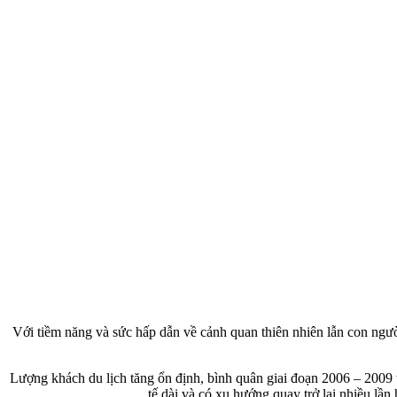
Với tiềm năng và sức hấp dẫn về cảnh quan thiên nhiên lẫn con người 
Lượng khách du lịch tăng ổn định, bình quân giai đoạn 2006 – 200
tế dài và có xu hướng quay trở lại nhiều lầ