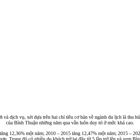
và dịch vụ, xét dựa trên hai chỉ tiêu cơ bản về ngành du lịch là thu hú
của Bình Thuận những năm qua vẫn luôn duy trì ở mức khá cao.
9 tăng 12,36% một năm; 2010 – 2015 tăng 12,47% một năm; 2015 – 202
n hơn. Trong đó có nhiều du khách trở lại đây từ 5 lần trở lên và xem 