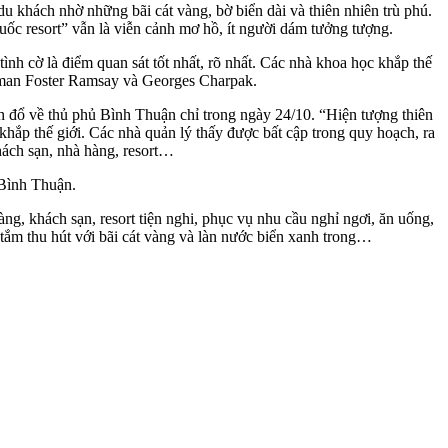
khách nhờ những bãi cát vàng, bờ biển dài và thiên nhiên trù phú.
ốc resort” vẫn là viễn cảnh mơ hồ, ít người dám tưởng tượng.
ình cờ là điểm quan sát tốt nhất, rõ nhất. Các nhà khoa học khắp thế
orman Foster Ramsay và Georges Charpak.
ch đổ về thủ phủ Bình Thuận chỉ trong ngày 24/10. “Hiện tượng thiên
 khắp thế giới. Các nhà quản lý thấy được bất cập trong quy hoạch, ra
khách sạn, nhà hàng, resort…
 Bình Thuận.
ng, khách sạn, resort tiện nghi, phục vụ nhu cầu nghỉ ngơi, ăn uống,
 tắm thu hút với bãi cát vàng và làn nước biển xanh trong…