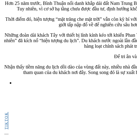
Hơn 25 năm trước, Bình Thuận nổi danh khắp dải đất Nam Trung Bộ 
Tuy nhiên, vì cơ sở hạ tầng chưa được đầu tư, định hướng kh
Thời điểm đó, hiện tượng “mặt trăng che mặt trời” vẫn còn kỳ bí với
giới tấp nập đổ về để nghiên cứu sâu h
Những đoàn dài khách Tây với thiết bị lỉnh kỉnh kéo tới khiến Phan
nhiên” đã kích nổ “hiện tượng du lịch”. Du khách nước ngoài lần đầu 
hàng loạt chính sách phát t
Để tri ân v
Nhận thấy tiềm năng du lịch dồi dào của vùng đất này, nhiều nhà đầu
tham quan của du khách nơi đây. Song song đó là sự xuất h
TIKTOK