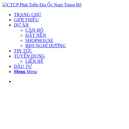
TRANG CHỦ
GIỚI THIỆU
DỰ ÁN
CĂN HỘ
ĐẤT NỀN
SHOPHOUSE
BĐS NGHỈ DƯỠNG
TIN TỨC
TUYỂN DỤNG
LIÊN HỆ
ĐẦU TƯ
Menu
Menu