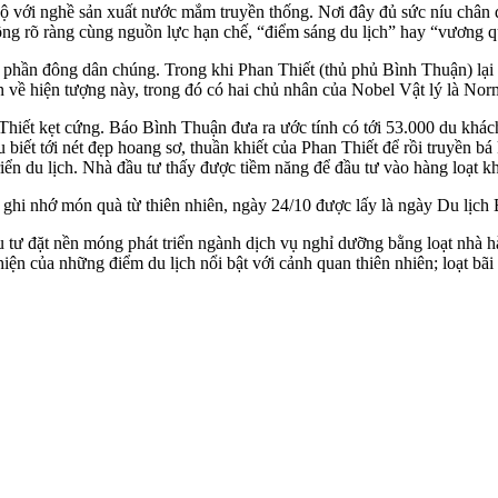
với nghề sản xuất nước mắm truyền thống. Nơi đây đủ sức níu chân du 
ông rõ ràng cùng nguồn lực hạn chế, “điểm sáng du lịch” hay “vương qu
 phần đông dân chúng. Trong khi Phan Thiết (thủ phủ Bình Thuận) lại t
ơn về hiện tượng này, trong đó có hai chủ nhân của Nobel Vật lý là N
 Thiết kẹt cứng. Báo Bình Thuận đưa ra ước tính có tới 53.000 du khá
biết tới nét đẹp hoang sơ, thuần khiết của Phan Thiết để rồi truyền bá
riển du lịch. Nhà đầu tư thấy được tiềm năng để đầu tư vào hàng loạt 
à ghi nhớ món quà từ thiên nhiên, ngày 24/10 được lấy là ngày Du lịch
 tư đặt nền móng phát triển ngành dịch vụ nghỉ dưỡng bằng loạt nhà hà
iện của những điểm du lịch nổi bật với cảnh quan thiên nhiên; loạt bãi