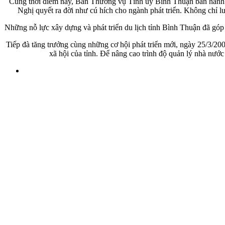
Cùng thời điểm này, Ban Thường vụ Tỉnh ủy Bình Thuận ban hành nghị
Nghị quyết ra đời như cú hích cho ngành phát triển. Không chỉ l
Những nỗ lực xây dựng và phát triển du lịch tỉnh Bình Thuận đã góp ph
Tiếp đà tăng trưởng cùng những cơ hội phát triển mới, ngày 25/3/2004
xã hội của tỉnh. Để nâng cao trình độ quản lý nhà nướ