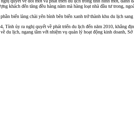
 quyết về đổi mới và phát triển du lịch trong tình hình mới, đánh dấ
ượng khách đến tăng đều hàng năm mà hàng loạt nhà đầu tư trong, ngoài
ần biến làng chài yên bình bên biển xanh trở thành khu du lịch sang tr
, Tỉnh ủy ra nghị quyết về phát triển du lịch đến năm 2010, khẳng định
c về du lịch, ngang tầm với nhiệm vụ quản lý hoạt động kinh doanh, S