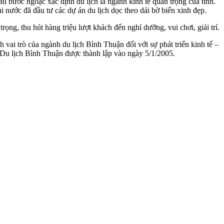
u bước ngoặc xác định du lịch là ngành kinh tế quan trọng của tỉnh.
 nước đã đầu tư các dự án du lịch dọc theo dải bờ biển xinh đẹp.
ọng, thu hút hàng triệu lượt khách đến nghỉ dưỡng, vui chơi, giải trí.
 vai trò của ngành du lịch Bình Thuận đối với sự phát triển kinh tế –
ở Du lịch Bình Thuận được thành lập vào ngày 5/1/2005.