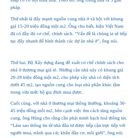
thấp có cơ hội mua nhà. Theo đó, ông Hùng đưa ra 3 giải
pháp.
Thứ nhất là đẩy mạnh nguồn cung nhà ở xã hội với khung
giá 15-20 triệu đồng một m2. Ông cho biết, hiện Việt Nam
đã có đầy đủ cơ chế, chính sách. “Vấn đề là chúng ta sẽ tiếp
tục đẩy nhanh để hình thành các dự án nhà ở”, ông nói.
Thứ hai, Bộ Xây dựng đang đề xuất cơ chế chính sách cho
nhà ở thương mại giá rẻ. Những căn nhà này có khung giá
20-28 triệu đồng một m2, cho phép xây nhà có diện tích
dưới 45 m2, tạo nguồn cung cho loại nhà phân khúc tầm
trung vừa mức hộ gia đình mua được.
Cuối cùng, với nhà ở thương mại thông thường, khoảng 30-
45 triệu đồng mỗi m2, bên cạnh việc tìm cách tăng nguồn
cung, ông Hùng cho rằng cần phải minh bạch hoá thông tin.
“Làm sao thông tin từ nhà đầu tư được tiếp cận trực tiếp với
người mua, tránh qua các khâu đầu cơ, môi giới”, ông nói.