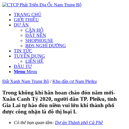
TRANG CHỦ
GIỚI THIỆU
DỰ ÁN
CĂN HỘ
ĐẤT NỀN
SHOPHOUSE
BĐS NGHỈ DƯỠNG
TIN TỨC
TUYỂN DỤNG
LIÊN HỆ
ĐẦU TƯ
Menu
Menu
Đất Xanh Nam Trung Bộ
/
Khu dân cư Nam Pleiku
Trong không khí hân hoan chào đón năm mới-
Xuân Canh Tý 2020, người dân TP. Pleiku, tỉnh
Gia Lai tự hào đón niềm vui lớn khi thành phố
được công nhận là đô thị loại I.
Có thể bạn quan tâm:
Dự án Thành phố Cà Phê