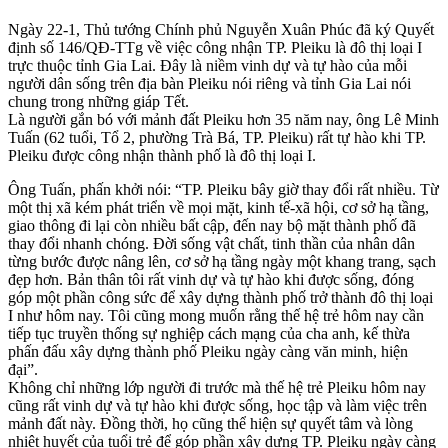
Ngày 22-1, Thủ tướng Chính phủ Nguyễn Xuân Phúc đã ký Quyết
định số 146/QĐ-TTg về việc công nhận TP. Pleiku là đô thị loại I
trực thuộc tỉnh Gia Lai. Đây là niềm vinh dự và tự hào của mỗi
người dân sống trên địa bàn Pleiku nói riêng và tỉnh Gia Lai nói
chung trong những giáp Tết.
Là người gắn bó với mảnh đất Pleiku hơn 35 năm nay, ông Lê Minh
Tuấn (62 tuổi, Tổ 2, phường Trà Bá, TP. Pleiku) rất tự hào khi TP.
Pleiku được công nhận thành phố là đô thị loại I.
Ông Tuấn, phấn khởi nói: “TP. Pleiku bây giờ thay đổi rất nhiều. Từ
một thị xã kém phát triển về mọi mặt, kinh tế-xã hội, cơ sở hạ tầng,
giao thông đi lại còn nhiều bất cập, đến nay bộ mặt thành phố đã
thay đổi nhanh chóng. Đời sống vật chất, tinh thần của nhân dân
từng bước được nâng lên, cơ sở hạ tầng ngày một khang trang, sạch
đẹp hơn. Bản thân tôi rất vinh dự và tự hào khi được sống, đóng
góp một phần công sức để xây dựng thành phố trở thành đô thị loại
I như hôm nay. Tôi cũng mong muốn rằng thế hệ trẻ hôm nay cần
tiếp tục truyền thống sự nghiệp cách mạng của cha anh, kế thừa
phấn đấu xây dựng thành phố Pleiku ngày càng văn minh, hiện
đại”.
Không chỉ những lớp người đi trước mà thế hệ trẻ Pleiku hôm nay
cũng rất vinh dự và tự hào khi được sống, học tập và làm việc trên
mảnh đất này. Đồng thời, họ cũng thể hiện sự quyết tâm và lòng
nhiệt huyết của tuổi trẻ để góp phần xây dựng TP. Pleiku ngày càng