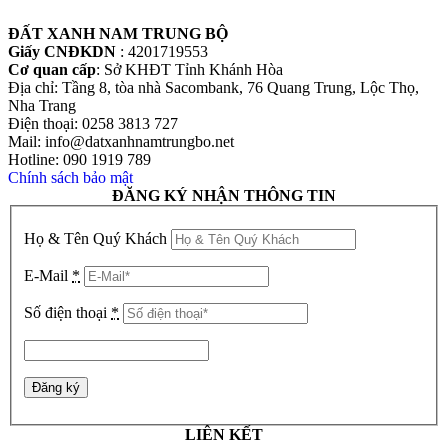
ĐẤT XANH NAM TRUNG BỘ
Giấy CNĐKDN
: 4201719553
Cơ quan cấp
: Sở KHĐT Tỉnh Khánh Hòa
Địa chỉ: Tầng 8, tòa nhà Sacombank, 76 Quang Trung, Lộc Thọ,
Nha Trang
Điện thoại: 0258 3813 727
Mail: info@datxanhnamtrungbo.net
Hotline: 090 1919 789
Chính sách bảo mật
ĐĂNG KÝ NHẬN THÔNG TIN
Họ & Tên Quý Khách
E-Mail
*
Số điện thoại
*
LIÊN KẾT