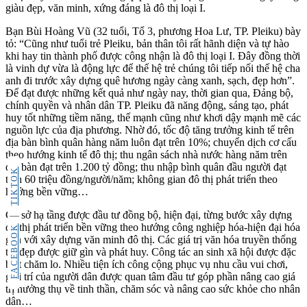
giàu đẹp, văn minh, xứng đáng là đô thị loại I.
Bạn Bùi Hoàng Vũ (32 tuổi, Tổ 3, phương Hoa Lư, TP. Pleiku) bày
tỏ: “Cũng như tuổi trẻ Pleiku, bản thân tôi rất hãnh diện và tự hào
khi hay tin thành phố được công nhận là đô thị loại I. Đây đồng thời
là vinh dự vừa là động lực để thế hệ trẻ chúng tôi tiếp nối thế hệ cha
anh đi trước xây dựng quê hương ngày càng xanh, sạch, đẹp hơn”.
Để đạt được những kết quả như ngày nay, thời gian qua, Đảng bộ,
chính quyền và nhân dân TP. Pleiku đã năng động, sáng tạo, phát
huy tốt những tiềm năng, thế mạnh cũng như khơi dậy mạnh mẽ các
nguồn lực của địa phương. Nhờ đó, tốc độ tăng trưởng kinh tế trên
địa bàn bình quân hàng năm luôn đạt trên 10%; chuyển dịch cơ cấu
theo hướng kinh tế đô thị; thu ngân sách nhà nước hàng năm trên
địa bàn đạt trên 1.200 tỷ đồng; thu nhập bình quân đầu người đạt
TIKTOK
trên 60 triệu đồng/người/năm; không gian đô thị phát triển theo
hướng bền vững…
Cơ sở hạ tầng được đầu tư đồng bộ, hiện đại, từng bước xây dựng
đô thị phát triển bền vững theo hướng công nghiệp hóa-hiện đại hóa
FACEBOOK
gắn với xây dựng văn minh đô thị. Các giá trị văn hóa truyền thống
tốt đẹp được giữ gìn và phát huy. Công tác an sinh xã hội được đặc
biệt chăm lo. Nhiều tiện ích công cộng phục vụ nhu cầu vui chơi,
giải trí của người dân được quan tâm đầu tư góp phần nâng cao giá
trị hưởng thụ về tinh thần, chăm sóc và nâng cao sức khỏe cho nhân
dân…