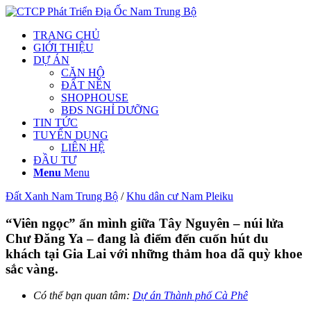
TRANG CHỦ
GIỚI THIỆU
DỰ ÁN
CĂN HỘ
ĐẤT NỀN
SHOPHOUSE
BĐS NGHỈ DƯỠNG
TIN TỨC
TUYỂN DỤNG
LIÊN HỆ
ĐẦU TƯ
Menu
Menu
Đất Xanh Nam Trung Bộ
/
Khu dân cư Nam Pleiku
“Viên ngọc” ẩn mình giữa Tây Nguyên – núi lửa
Chư Đăng Ya – đang là điểm đến cuốn hút du
khách tại Gia Lai với những thảm hoa dã quỳ khoe
sắc vàng.
Có thể bạn quan tâm:
Dự án Thành phố Cà Phê