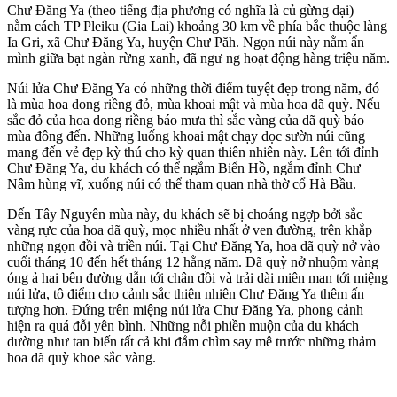
Chư Đăng Ya (theo tiếng địa phương có nghĩa là củ gừng dại) –
nằm cách TP Pleiku (Gia Lai) khoảng 30 km về phía bắc thuộc làng
Ia Gri, xã Chư Đăng Ya, huyện Chư Păh. Ngọn núi này nằm ẩn
mình giữa bạt ngàn rừng xanh, đã ngư
ng hoạt động hàng triệu năm.
Núi lửa Chư Đăng Ya có những thời điểm tuyệt đẹp trong năm, đó
là mùa hoa dong riềng đỏ, mùa khoai mật và mùa hoa dã quỳ. Nếu
sắc đỏ của hoa dong riềng báo mưa thì sắc vàng của dã quỳ báo
mùa đông đến. Những luống khoai mật chạy dọc sườn núi cũng
mang đến vẻ đẹp kỳ thú cho kỳ quan thiên nhiên này. Lên tới đỉnh
Chư Đăng Ya, du khách có thể ngắm Biển Hồ, ngắm đỉnh Chư
Nâm hùng vĩ, xuống núi có thể tham quan nhà thờ cổ Hà Bầu.
Đến Tây Nguyên mùa này, du khách sẽ bị choáng ngợp bởi sắc
vàng rực của hoa dã quỳ, mọc nhiều nhất ở ven đường, trên khắp
những ngọn đồi và triền núi. Tại Chư Đăng Ya, hoa dã quỳ nở vào
cuối tháng 10 đến hết tháng 12 hằng năm. Dã quỳ nở nhuộm vàng
óng ả hai bên đường dẫn tới chân đồi và trải dài miên man tới miệng
núi lửa, tô điểm cho cảnh sắc thiên nhiên Chư Đăng Ya thêm ấn
tượng hơn. Đứng trên miệng núi lửa Chư Đăng Ya, phong cảnh
hiện ra quá đỗi yên bình. Những nỗi phiền muộn của du khách
dường như tan biến tất cả khi đắm chìm say mê trước những thảm
hoa dã quỳ khoe sắc vàng.