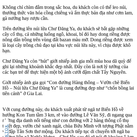
Không chỉ chìm đắm trong sắc hoa, du khách còn có thể leo núi,
thưởng thức văn hóa cồng chiêng và ẩm thực bản địa như cơm lam,
gà nướng hay rượu cần.
Trên đường lên núi lửa Chư Đăng Ya, du khách sẽ bắt gặp những
cây cổ thụ, cả những luống ngô, khoai, bí đỏ hay dong riềng được
nông dân trồng trên vùng đất bazan màu mỡ. Dong riềng được xem
là loại cây trồng chủ đạo tại khu vực núi lửa này, vì chịu được khô
hạn.
Chư Đăng Ya còn “hút” giới nhiếp ảnh gia mỗi mùa hoa dã quỳ để
ghi lại những khoảnh khắc đẹp nhất. Đây còn là nơi lý tưởng của
các bạn trẻ để thực hiện một bộ ảnh cưới đậm chất Tây Nguyên.
Giới nhiếp ảnh gia gọi “Con đường Hàng thông – Vườn chè Biển
Hồ – Núi lửa Chư Đăng Ya” là cung đường đẹp như “chốn bồng lai
tiên cảnh” ở Gia Lai.
Với cung đường này, du khách xuất phát từ ngã tư Biển Hồ về
hướng Kon Tum tầm 3 km, rẽ vào đường Lê Văn Sỹ, đi ngang qua
những địa danh nổi tiếng như con đường với 2 hàng thông cổ thụ
tuyệt đẹp, vườn chè xanh ngát, chùa Bửu Minh với tượng Phật nằm
TIKTOK
và đập Tân Sơn thơ mộng. Du khách tiếp tục di chuyển tới ngã ba
đường liên xã Nghĩa Hưng – Chư Jôr, sau đó rẽ trái đi khoảng 5 km