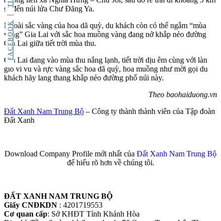
sẽ đến núi lửa Chư Đăng Ya.
FACEBOOK
Ngoài sắc vàng của hoa dã quỳ, du khách còn có thể ngắm “mùa
vàng” Gia Lai với sắc hoa muồng vàng đang nở khắp nẻo đường
Gia Lai giữa tiết trời mùa thu.
Gia Lai đang vào mùa thu nắng lạnh, tiết trời dịu êm cùng với làn
gió vi vu và rực vàng sắc hoa dã quỳ, hoa muồng như mời gọi du
khách hãy lang thang khắp nẻo đường phố núi này.
Theo baohaiduong.vn
Đất Xanh Nam Trung Bộ
– Công ty thành thành viên của Tập đoàn
Đất Xanh
Download Company Profile mới nhất của
Đất Xanh Nam Trung Bộ
để hiểu rõ hơn về chúng tôi.
ĐẤT XANH NAM TRUNG BỘ
Giấy CNĐKDN
: 4201719553
Cơ quan cấp
: Sở KHĐT Tỉnh Khánh Hòa