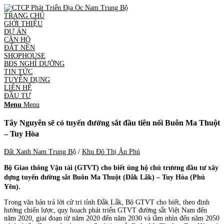
TRANG CHỦ
GIỚI THIỆU
DỰ ÁN
CĂN HỘ
ĐẤT NỀN
SHOPHOUSE
BĐS NGHỈ DƯỠNG
TIN TỨC
TUYỂN DỤNG
LIÊN HỆ
ĐẦU TƯ
Menu
Menu
Tây Nguyên sẽ có tuyến đường sắt đầu tiên nối Buôn Ma Thuột
– Tuy Hòa
Đất Xanh Nam Trung Bộ
/
Khu Đô Thị Ân Phú
Bộ Giao thông Vận tải (GTVT) cho biết ủng hộ chủ trương đầu tư xây
dựng tuyến đường sắt Buôn Ma Thuột (Đắk Lắk) – Tuy Hòa (Phú
Yên).
Trong văn bản trả lời cử tri tỉnh Đắk Lắk, Bộ GTVT cho biết, theo định
hướng chiến lược, quy hoạch phát triển GTVT đường sắt Việt Nam đến
năm 2020, giai đoạn từ năm 2020 đến năm 2030 và tầm nhìn đến năm 2050