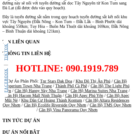
đường này sẽ nối với tuyến đường sắt dọc Tây Nguyên từ Kon Tum sang
Đà Lạt (đã được đưa vào quy hoạch).
Đây là tuyến đường sắt nằm trong quy hoạch tuyến đường sắt kết nối khu
vực Tây Nguyên (Đắk Nông – Kon Tum – Đắk Lắk – Bình Phước dài
khoảng 550km; Tuy Hòa – Buôn Ma Thuột dài khoảng 169km; Đắk Nông
– Bình Thuận dài khoảng 121km).
TIN LIÊN QUAN
TIKTOK
THÔNG TIN LIÊN HỆ
HOTLINE: 090.1919.789
FACEBOOK
Dự Án Phân Phối:
Tnr Stars Đak Đoa
/
Khu Đô Thị Ân Phú
/
Căn Hộ
Imperium Town Nha Trang
/
Thành Phố Cà Phê
/
Căn Hộ The Light Phú
Yên
/
Căn Hộ Happy Sky Nha Trang
/
Căn Hộ Marina Suites Nha Trang
/
Căn Hộ Hacom Mall Ninh Thuận
/
Căn Hộ Apec Phú Yên
/
Căn Hộ Apec
Mũi Né
/
Khu Dân Cư Hoàng Thành Kontum
/
Căn Hộ Altara Residences
Quy Nhơn
/
Căn Hộ Ecolife Riverside Quy Nhơn
/
Căn Hộ TMS Quy Nhơn
/
Căn Hộ Vina Panorama Quy Nhơn
TIN TỨC DỰ ÁN
DỰ ÁN NỔI BẬT