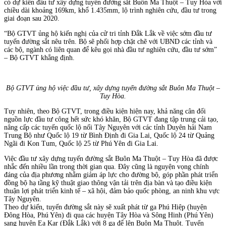
có dự kiến đầu tư xây dựng tuyến đường sắt Buôn Ma Thuột – Tuy Hòa với
chiều dài khoảng 169km, khổ 1.435mm, lộ trình nghiên cứu, đầu tư trong
giai đoạn sau 2020.
“Bộ GTVT ủng hộ kiến nghị của cử tri tỉnh Đắk Lắk về việc sớm đầu tư
tuyến đường sắt nêu trên. Bộ sẽ phối hợp chặt chẽ với UBND các tỉnh và
các bộ, ngành có liên quan để kêu gọi nhà đầu tư nghiên cứu, đầu tư sớm”
– Bộ GTVT khẳng định.
Bộ GTVT ủng hộ việc đầu tư, xây dựng tuyến đường sắt Buôn Ma Thuột –
Tuy Hòa.
Tuy nhiên, theo Bộ GTVT, trong điều kiện hiện nay, khả năng cân đối
nguồn lực đầu tư công hết sức khó khăn, Bộ GTVT đang tập trung cải tạo,
nâng cấp các tuyến quốc lộ nối Tây Nguyên với các tỉnh Duyên hải Nam
Trung Bộ như Quốc lộ 19 từ Bình Định đi Gia Lai, Quốc lộ 24 từ Quảng
Ngãi đi Kon Tum, Quốc lộ 25 từ Phú Yên đi Gia Lai.
Việc đầu tư xây dựng tuyến đường sắt Buôn Ma Thuột – Tuy Hòa đã được
nhắc đến nhiều lần trong thời gian qua. Đây cũng là nguyện vọng chính
đáng của địa phương nhằm giảm áp lực cho đường bộ, góp phần phát triển
đồng bộ hạ tầng kỹ thuật giao thông vận tải trên địa bàn và tạo điều kiện
thuận lợi phát triển kinh tế – xã hội, đảm bảo quốc phòng, an ninh khu vực
Tây Nguyên.
Theo dự kiến, tuyến đường sắt này sẽ xuất phát từ ga Phú Hiệp (huyện
Đông Hòa, Phú Yên) đi qua các huyện Tây Hòa và Sông Hinh (Phú Yên)
sang huyện Ea Kar (Đắk Lắk) với 8 ga để lên Buôn Ma Thuột. Tuyến