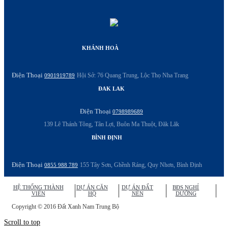
KHÁNH HOÀ
Điện Thoại
Hội Sở: 76 Quang Trung, Lộc Thọ Nha Trang
0901919789
ĐAK LAK
Điện Thoại
0798989689
139 Lê Thánh Tông, Tân Lợi, Buôn Ma Thuột, Đăk Lăk
BÌNH ĐỊNH
Điện Thoại
155 Tây Sơn, Ghềnh Ráng, Quy Nhơn, Bình Định
0855 988 789
HỆ THỐNG THÀNH
DỰ ÁN CĂN
DỰ ÁN ĐẤT
BĐS NGHỈ
VIÊN
HỘ
NỀN
DƯỠNG
Copyright © 2016 Đất Xanh Nam Trung Bộ
Scroll to top