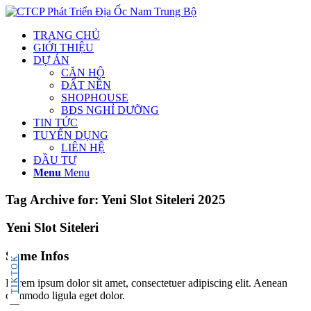
TRANG CHỦ
GIỚI THIỆU
DỰ ÁN
CĂN HỘ
ĐẤT NỀN
SHOPHOUSE
BĐS NGHỈ DƯỠNG
TIN TỨC
TUYỂN DỤNG
LIÊN HỆ
ĐẦU TƯ
Menu
Menu
Tag Archive for:
Yeni Slot Siteleri 2025
Yeni Slot Siteleri
Some Infos
TIKTOK
Lorem ipsum dolor sit amet, consectetuer adipiscing elit. Aenean
commodo ligula eget dolor.