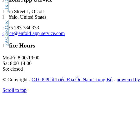
TIKTOK
Main Street 1, Olcott
Buffalo, United States
FACEBOOK
+555 283 784 333
office@enfold-app-service.com
Office Hours
Mo-Fr: 8:00-19:00
Sa: 8:00-14:00
So: closed
© Copyright -
CTCP Phát Triển Địa Ốc Nam Trung Bộ
-
powered by
Scroll to top