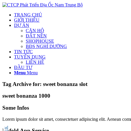
TRANG CHỦ
GIỚI THIỆU
DỰ ÁN
CĂN HỘ
ĐẤT NỀN
SHOPHOUSE
BĐS NGHỈ DƯỠNG
TIN TỨC
TUYỂN DỤNG
LIÊN HỆ
ĐẦU TƯ
Menu
Menu
Tag Archive for:
sweet bonanza slot
sweet bonanza 1000
Some Infos
Lorem ipsum dolor sit amet, consectetuer adipiscing elit. Aenean com
Enfold App Service