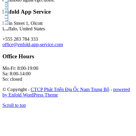
FACEBOOK
Enfold App Service
Main Street 1, Olcott
Buffalo, United States
+555 283 784 333
office@enfold-app-service.com
Office Hours
Mo-Fr: 8:00-19:00
Sa: 8:00-14:00
So: closed
© Copyright -
CTCP Phát Triển Địa Ốc Nam Trung Bộ
-
powered
by Enfold WordPress Theme
Scroll to top