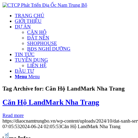
TRANG CHỦ
GIỚI THIỆU
DỰ ÁN
CĂN HỘ
ĐẤT NỀN
SHOPHOUSE
BĐS NGHỈ DƯỠNG
TIN TỨC
TUYỂN DỤNG
LIÊN HỆ
ĐẦU TƯ
Menu
Menu
Tag Archive for:
Căn Hộ LandMark Nha Trang
Căn Hộ LandMark Nha Trang
Read more
https://diaocnamtrungbo.vn/wp-content/uploads/2024/10/dat-xanh-ser
02:05:53
2024-06-24 02:05:53
Căn Hộ LandMark Nha Trang