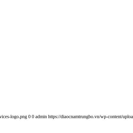
vices-logo.png
0
0
admin
https://diaocnamtrungbo.vn/wp-content/uploa