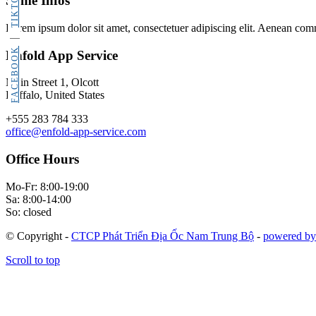
TIKTOK
Some Infos
Lorem ipsum dolor sit amet, consectetuer adipiscing elit. Aenean com
FACEBOOK
Enfold App Service
Main Street 1, Olcott
Buffalo, United States
+555 283 784 333
office@enfold-app-service.com
Office Hours
Mo-Fr: 8:00-19:00
Sa: 8:00-14:00
So: closed
© Copyright -
CTCP Phát Triển Địa Ốc Nam Trung Bộ
-
powered by
Scroll to top