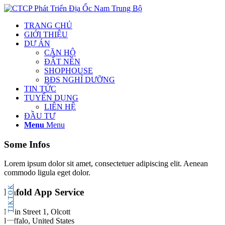
TRANG CHỦ
GIỚI THIỆU
DỰ ÁN
CĂN HỘ
ĐẤT NỀN
SHOPHOUSE
BĐS NGHỈ DƯỠNG
TIN TỨC
TUYỂN DỤNG
LIÊN HỆ
ĐẦU TƯ
Menu
Menu
Some Infos
Lorem ipsum dolor sit amet, consectetuer adipiscing elit. Aenean
commodo ligula eget dolor.
TIKTOK
Enfold App Service
Main Street 1, Olcott
Buffalo, United States