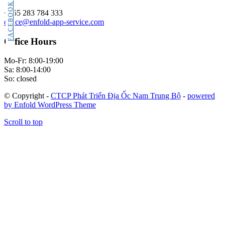
FACEBOOK
+555 283 784 333
office@enfold-app-service.com
Office Hours
Mo-Fr: 8:00-19:00
Sa: 8:00-14:00
So: closed
© Copyright -
CTCP Phát Triển Địa Ốc Nam Trung Bộ
-
powered
by Enfold WordPress Theme
Scroll to top