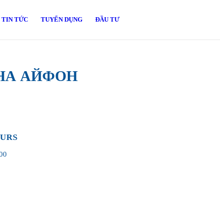
TIN TỨC
TUYỂN DỤNG
ĐẦU TƯ
 НА АЙФОН
OURS
00