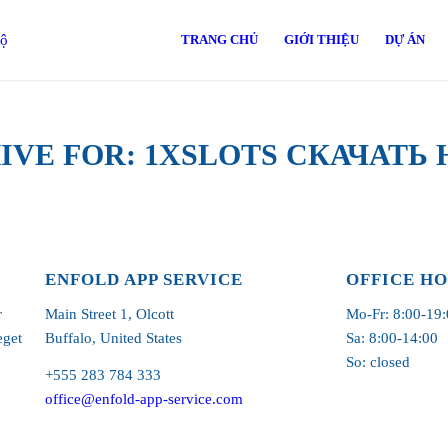
TRANG CHỦ
GIỚI THIỆU
DỰ ÁN
IVE FOR:
1XSLOTS СКАЧАТЬ
ENFOLD APP SERVICE
OFFICE H
r
Main Street 1, Olcott
Mo-Fr: 8:00-19:
eget
Buffalo, United States
Sa: 8:00-14:00
So: closed
+555 283 784 333
office@enfold-app-service.com