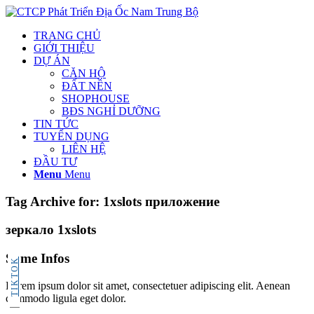
TRANG CHỦ
GIỚI THIỆU
DỰ ÁN
CĂN HỘ
ĐẤT NỀN
SHOPHOUSE
BĐS NGHỈ DƯỠNG
TIN TỨC
TUYỂN DỤNG
LIÊN HỆ
ĐẦU TƯ
Menu
Menu
Tag Archive for:
1xslots приложение
зеркало 1xslots
Some Infos
TIKTOK
Lorem ipsum dolor sit amet, consectetuer adipiscing elit. Aenean
commodo ligula eget dolor.