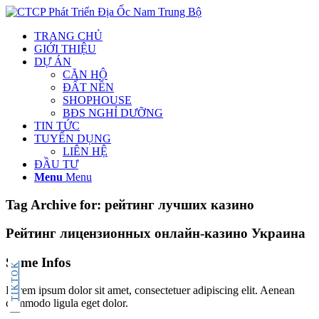
TRANG CHỦ
GIỚI THIỆU
DỰ ÁN
CĂN HỘ
ĐẤT NỀN
SHOPHOUSE
BĐS NGHỈ DƯỠNG
TIN TỨC
TUYỂN DỤNG
LIÊN HỆ
ĐẦU TƯ
Menu
Menu
Tag Archive for:
рейтинг лучших казино
Рейтинг лицензионных онлайн-казино Украина
Some Infos
TIKTOK
Lorem ipsum dolor sit amet, consectetuer adipiscing elit. Aenean
commodo ligula eget dolor.