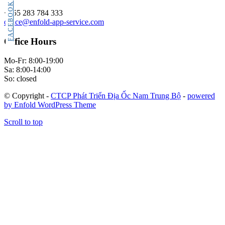
FACEBOOK
+555 283 784 333
office@enfold-app-service.com
Office Hours
Mo-Fr: 8:00-19:00
Sa: 8:00-14:00
So: closed
© Copyright -
CTCP Phát Triển Địa Ốc Nam Trung Bộ
-
powered
by Enfold WordPress Theme
Scroll to top