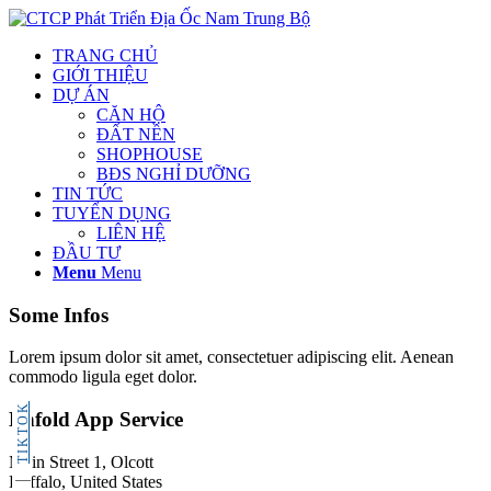
TRANG CHỦ
GIỚI THIỆU
DỰ ÁN
CĂN HỘ
ĐẤT NỀN
SHOPHOUSE
BĐS NGHỈ DƯỠNG
TIN TỨC
TUYỂN DỤNG
LIÊN HỆ
ĐẦU TƯ
Menu
Menu
Some Infos
Lorem ipsum dolor sit amet, consectetuer adipiscing elit. Aenean
commodo ligula eget dolor.
TIKTOK
Enfold App Service
Main Street 1, Olcott
Buffalo, United States