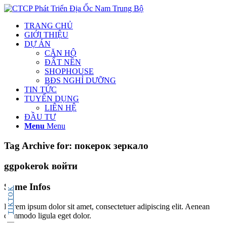
TRANG CHỦ
GIỚI THIỆU
DỰ ÁN
CĂN HỘ
ĐẤT NỀN
SHOPHOUSE
BĐS NGHỈ DƯỠNG
TIN TỨC
TUYỂN DỤNG
LIÊN HỆ
ĐẦU TƯ
Menu
Menu
Tag Archive for:
покерок зеркало
ggpokerok войти
Some Infos
TIKTOK
Lorem ipsum dolor sit amet, consectetuer adipiscing elit. Aenean
commodo ligula eget dolor.