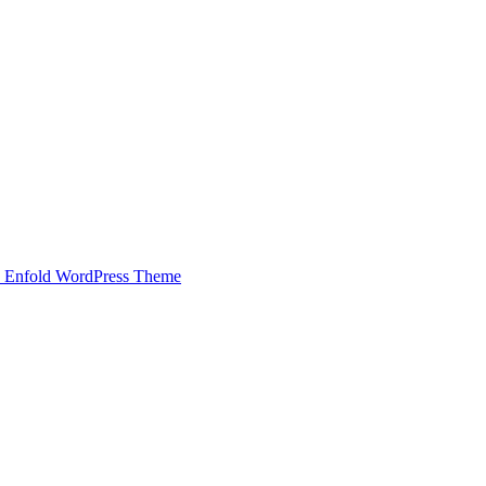
 Enfold WordPress Theme