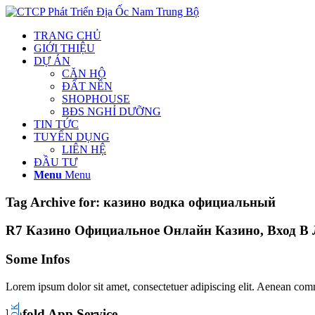
TRANG CHỦ
GIỚI THIỆU
DỰ ÁN
CĂN HỘ
ĐẤT NỀN
SHOPHOUSE
BĐS NGHỈ DƯỠNG
TIN TỨC
TUYỂN DỤNG
LIÊN HỆ
ĐẦU TƯ
Menu
Menu
Tag Archive for:
казино водка официальный
R7 Казино Официальное Онлайн Казино, Вход В 
Some Infos
Lorem ipsum dolor sit amet, consectetuer adipiscing elit. Aenean com
Enfold App Service