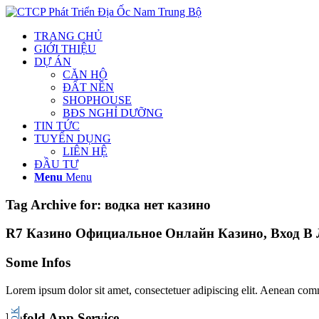
TRANG CHỦ
GIỚI THIỆU
DỰ ÁN
CĂN HỘ
ĐẤT NỀN
SHOPHOUSE
BĐS NGHỈ DƯỠNG
TIN TỨC
TUYỂN DỤNG
LIÊN HỆ
ĐẦU TƯ
Menu
Menu
Tag Archive for:
водка нет казино
R7 Казино Официальное Онлайн Казино, Вход В 
Some Infos
Lorem ipsum dolor sit amet, consectetuer adipiscing elit. Aenean com
Enfold App Service