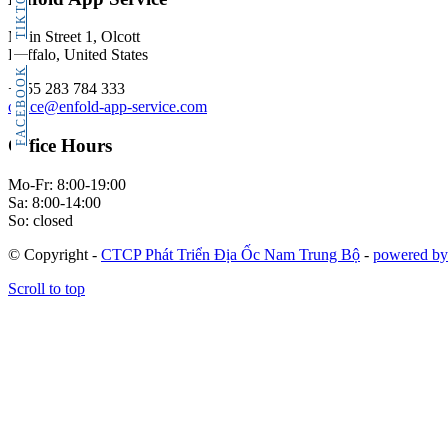
TIKTOK
Main Street 1, Olcott
Buffalo, United States
FACEBOOK
+555 283 784 333
office@enfold-app-service.com
Office Hours
Mo-Fr: 8:00-19:00
Sa: 8:00-14:00
So: closed
© Copyright -
CTCP Phát Triển Địa Ốc Nam Trung Bộ
-
powered by
Scroll to top