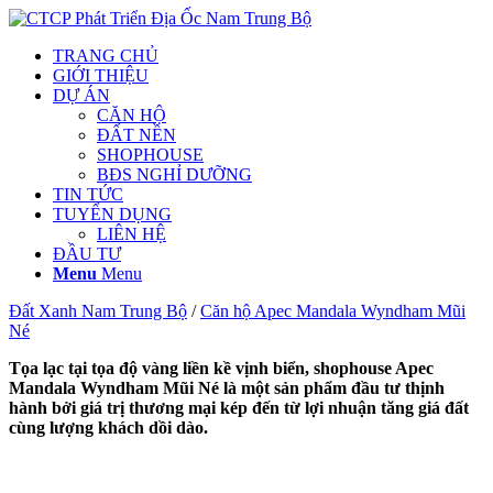
TRANG CHỦ
GIỚI THIỆU
DỰ ÁN
CĂN HỘ
ĐẤT NỀN
SHOPHOUSE
BĐS NGHỈ DƯỠNG
TIN TỨC
TUYỂN DỤNG
LIÊN HỆ
ĐẦU TƯ
Menu
Menu
Đất Xanh Nam Trung Bộ
/
Căn hộ Apec Mandala Wyndham Mũi
Né
Tọa lạc tại tọa độ vàng liền kề vịnh biển, shophouse Apec
Mandala Wyndham Mũi Né là một sản phẩm đầu tư thịnh
hành bởi giá trị thương mại kép đến từ lợi nhuận tăng giá đất
cùng lượng khách dồi dào.