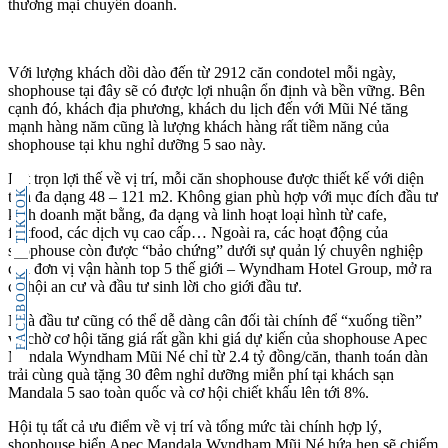
thương mại chuyên doanh.
Với lượng khách dồi dào đến từ 2912 căn condotel mỗi ngày,
shophouse tại đây sẽ có được lợi nhuận ổn định và bền vững. Bên
cạnh đó, khách địa phương, khách du lịch đến với Mũi Né tăng
mạnh hàng năm cũng là lượng khách hàng rất tiềm năng của
shophouse tại khu nghỉ dưỡng 5 sao này.
Bắt trọn lợi thế về vị trí, mỗi căn shophouse được thiết kế với diện
TIKTOK
tích đa dạng 48 – 121 m2. Không gian phù hợp với mục đích đầu tư
kinh doanh mặt bằng, đa dạng và linh hoạt loại hình từ cafe,
fastfood, các dịch vụ cao cấp… Ngoài ra, các hoạt động của
shophouse còn được “bảo chứng” dưới sự quản lý chuyên nghiệp
của đơn vị vận hành top 5 thế giới – Wyndham Hotel Group, mở ra
FACEBOOK
cơ hội an cư và đầu tư sinh lời cho giới đầu tư.
Nhà đầu tư cũng có thể dễ dàng cân đối tài chính để “xuống tiền”
và chờ cơ hội tăng giá rất gần khi giá dự kiến của shophouse Apec
Mandala Wyndham Mũi Né chỉ từ 2.4 tỷ đồng/căn, thanh toán dàn
trải cùng quà tặng 30 đêm nghỉ dưỡng miễn phí tại khách sạn
Mandala 5 sao toàn quốc và cơ hội chiết khấu lên tới 8%.
Hội tụ tất cả ưu điểm về vị trí và tổng mức tài chính hợp lý,
shophouse biển Apec Mandala Wyndham Mũi Né hứa hẹn sẽ chiếm