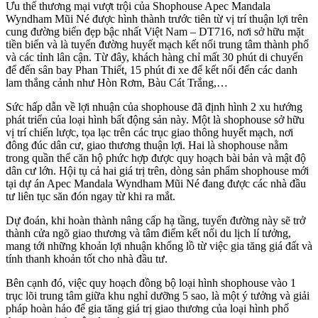
Ưu thế thương mại vượt trội của Shophouse Apec Mandala
Wyndham Mũi Né được hình thành trước tiên từ vị trí thuận lợi trên
cung đường biển đẹp bậc nhất Việt Nam – DT716, nơi sở hữu mặt
tiền biển và là tuyến đường huyết mạch kết nối trung tâm thành phố
và các tỉnh lân cận. Từ đây, khách hàng chỉ mất 30 phút di chuyển
để đến sân bay Phan Thiết, 15 phút đi xe để kết nối đến các danh
lam thắng cảnh như Hòn Rơm, Bàu Cát Trắng,…
Sức hấp dẫn về lợi nhuận của shophouse đã định hình 2 xu hướng
phát triển của loại hình bất động sản này. Một là shophouse sở hữu
vị trí chiến lược, tọa lạc trên các trục giao thông huyết mạch, nơi
đông đúc dân cư, giao thương thuận lợi. Hai là shophouse nằm
trong quần thể căn hộ phức hợp được quy hoạch bài bản và mật độ
dân cư lớn. Hội tụ cả hai giá trị trên, dòng sản phẩm shophouse mới
tại dự án Apec Mandala Wyndham Mũi Né đang được các nhà đầu
tư liên tục săn đón ngay từ khi ra mắt.
Dự đoán, khi hoàn thành nâng cấp hạ tầng, tuyến đường này sẽ trở
thành cửa ngõ giao thương và tâm điểm kết nối du lịch lí tưởng,
mang tới những khoản lợi nhuận khổng lồ từ việc gia tăng giá đất và
tính thanh khoản tốt cho nhà đầu tư.
Bên cạnh đó, việc quy hoạch đồng bộ loại hình shophouse vào 1
trục lõi trung tâm giữa khu nghỉ dưỡng 5 sao, là một ý tưởng và giải
pháp hoàn hảo để gia tăng giá trị giao thương của loại hình phố