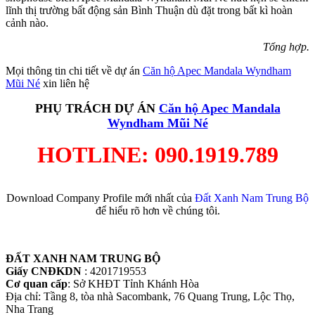
lĩnh thị trường bất động sản Bình Thuận dù đặt trong bất kì hoàn
cảnh nào.
Tổng hợp.
Mọi thông tin chi tiết về dự án
Căn hộ Apec Mandala Wyndham
Mũi Né
xin liên hệ
PHỤ TRÁCH DỰ ÁN
Căn hộ Apec Mandala
Wyndham Mũi Né
HOTLINE: 090.1919.789
Download Company Profile mới nhất của
Đất Xanh Nam Trung Bộ
để hiểu rõ hơn về chúng tôi.
ĐẤT XANH NAM TRUNG BỘ
Giấy CNĐKDN
: 4201719553
Cơ quan cấp
: Sở KHĐT Tỉnh Khánh Hòa
Địa chỉ: Tầng 8, tòa nhà Sacombank, 76 Quang Trung, Lộc Thọ,
Nha Trang