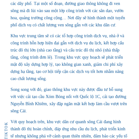
các dãy phố. Tại một số đoạn, đường giao thông không đi ven
sông mà đi lùi vào sau một lớp công trình với các sân dạo, vườn
hoa, quảng trường công cộng… Nơi đây sẽ hình thành một tuyến
phố dịch vụ có chất lượng ven sông gắn với các khu dân cư.
Khu vực trung tâm sẽ có các tổ hợp công trình dịch vụ, nhà ở và
công trình hỗn hợp hiện đại gắn với dịch vụ du lịch, kết hợp cấu
trúc đô thị lớn (nhà cao tầng) và cấu trúc đô thị nhỏ (nhà thấp
tầng, công trình đơn lẻ). Trong khu vực quy hoạch sẽ phát triển
mật độ xây dựng hợp lý, tạo không gian xanh, giảm chi phí xây
dựng hạ tầng, tạo cơ hội tiếp cận các dịch vụ tốt hơn nhằm nâng
cao chất lượng sống.
Song song với đó, giao thông khu vực này được đầu tư bổ sung
với việc cải tạo cầu Xóm Bóng nối với Quốc lộ 1C, cải tạo đường
Nguyễn Bỉnh Khiêm, xây đập ngăn mặt kết hợp làm cầu vượt trên
sông Cái.
Với quy hoạch trên, khu vực dân cư quanh sông Cái đang hình
TIKTOK
thành đô thị hoàn chỉnh, đáp ứng nhu cầu du lịch, phát triển kinh
tế nhưng không phá vỡ cảnh quan thiên nhiên, đảm bảo các yếu tố