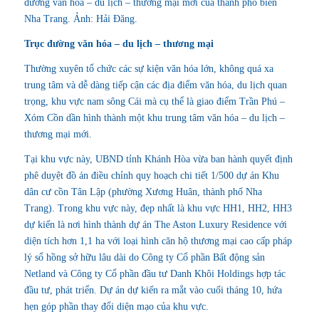
đường văn hóa – du lịch – thương mại mới của thành phố biển
Nha Trang. Ảnh: Hải Đăng.
Trục đường văn hóa – du lịch – thương mại
Thường xuyên tổ chức các sự kiện văn hóa lớn, không quá xa
trung tâm và dễ dàng tiếp cận các địa điểm văn hóa, du lịch quan
trọng, khu vực nam sông Cái mà cụ thể là giao điểm Trần Phú –
Xóm Cồn dần hình thành một khu trung tâm văn hóa – du lịch –
thương mại mới.
Tại khu vực này, UBND tỉnh Khánh Hòa vừa ban hành quyết định
phê duyệt đồ án điều chỉnh quy hoạch chi tiết 1/500 dự án Khu
dân cư cồn Tân Lập (phường Xương Huân, thành phố Nha
Trang). Trong khu vực này, đẹp nhất là khu vực HH1, HH2, HH3
dự kiến là nơi hình thành dự án The Aston Luxury Residence với
diện tích hơn 1,1 ha với loại hình căn hộ thương mại cao cấp pháp
lý sổ hồng sở hữu lâu dài do Công ty Cổ phần Bất động sản
Netland và Công ty Cổ phần đầu tư Danh Khôi Holdings hợp tác
đầu tư, phát triển. Dự án dự kiến ra mắt vào cuối tháng 10, hứa
hẹn góp phần thay đổi diện mạo của khu vực.