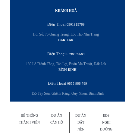
KHÁNH HOÀ
Điện Thoại
0901919789
Hội Sở: 76 Quang Trung, Lộc Thọ Nha Trang
ĐAK LAK
Điện Thoại
0798989689
139 Lê Thánh Tông, Tân Lợi, Buôn Ma Thuột, Đăk Lăk
BÌNH ĐỊNH
Điện Thoại
0855 988 789
155 Tây Sơn, Ghềnh Ráng, Quy Nhơn, Bình Định
HỆ THỐNG
DỰ ÁN
DỰ ÁN
BĐS
THÀNH VIÊN
CĂN HỘ
ĐẤT
NGHỈ
NỀN
DƯỠNG