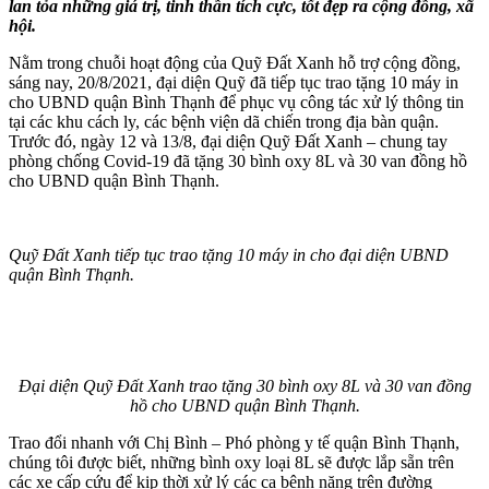
lan tỏa những giá trị, tinh thần tích cực, tốt đẹp ra cộng đồng, xã
hội.
Nằm trong chuỗi hoạt động của Quỹ Đất Xanh hỗ trợ cộng đồng,
sáng nay, 20/8/2021, đại diện Quỹ đã tiếp tục trao tặng 10 máy in
cho UBND quận Bình Thạnh để phục vụ công tác xử lý thông tin
tại các khu cách ly, các bệnh viện dã chiến trong địa bàn quận.
Trước đó, ngày 12 và 13/8, đại diện Quỹ Đất Xanh – chung tay
phòng chống Covid-19 đã tặng 30 bình oxy 8L và 30 van đồng hồ
cho UBND quận Bình Thạnh.
Quỹ Đất Xanh tiếp tục trao tặng 10 máy in cho đại diện UBND
quận Bình Thạnh.
Đại diện Quỹ Đất Xanh trao tặng 30 bình oxy 8L và 30 van đồng
hồ cho UBND quận Bình Thạnh.
Trao đổi nhanh với Chị Bình – Phó phòng y tế quận Bình Thạnh,
chúng tôi được biết, những bình oxy loại 8L sẽ được lắp sẵn trên
các xe cấp cứu để kịp thời xử lý các ca bệnh nặng trên đường