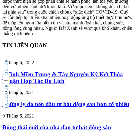
được thực hiện sẽ góp phần chia sẻ hạnh phúc, lan tỏa yêu thương
đến với nhiều cảnh đời khốn khó. Với mục tiêu “không để ai bị bỏ
lại phía sau” trong cuộc chiến chống “giặc dịch” COVID-19, Quỹ
sẽ còn tiếp tục triển khai nhiều hoạt động ủng hộ thiết thực hơn nữa,
để thắp lên ngọn lửa niềm tin và sức mạnh đoàn kết, chung sức,
đồng lòng cùng nhau, Người Đất Xanh sẽ vượt qua khó khăn, chiến
thắng dịch bệnh.
TIN LIÊN QUAN
TIKTOK
7 Tháng 6, 2022
6 Tỉnh Miền Trung & Tây Nguyên Ký Kết Thỏa
Thuận Hợp Tác Du Lịch
FACEBOOK
9 Tháng 6, 2021
Những lý do nên đầu tư bất động sản hơn cổ phiếu
9 Tháng 6, 2021
Động thái mới của nhà đầu tư bất động sản