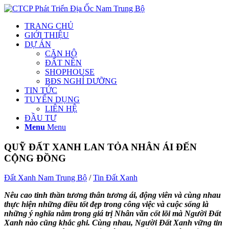
TRANG CHỦ
GIỚI THIỆU
DỰ ÁN
CĂN HỘ
ĐẤT NỀN
SHOPHOUSE
BĐS NGHỈ DƯỠNG
TIN TỨC
TUYỂN DỤNG
LIÊN HỆ
ĐẦU TƯ
Menu
Menu
QUỸ ĐẤT XANH LAN TỎA NHÂN ÁI ĐẾN
CỘNG ĐỒNG
Đất Xanh Nam Trung Bộ
/
Tin Đất Xanh
Nêu cao tinh thần tương thân tương ái, động viên và cùng nhau
thực hiện những điều tốt đẹp trong công việc và cuộc sống là
những ý nghĩa nằm trong giá trị Nhân văn cốt lõi mà Người Đất
Xanh nào cũng khắc ghi. Cùng nhau, Người Đất Xanh vững tin