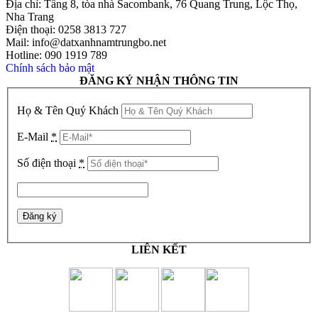
Địa chỉ: Tầng 8, tòa nhà Sacombank, 76 Quang Trung, Lộc Thọ,
Nha Trang
Điện thoại: 0258 3813 727
Mail: info@datxanhnamtrungbo.net
Hotline: 090 1919 789
Chính sách bảo mật
ĐĂNG KÝ NHẬN THÔNG TIN
Họ & Tên Quý Khách
E-Mail
*
Số điện thoại
*
LIÊN KẾT