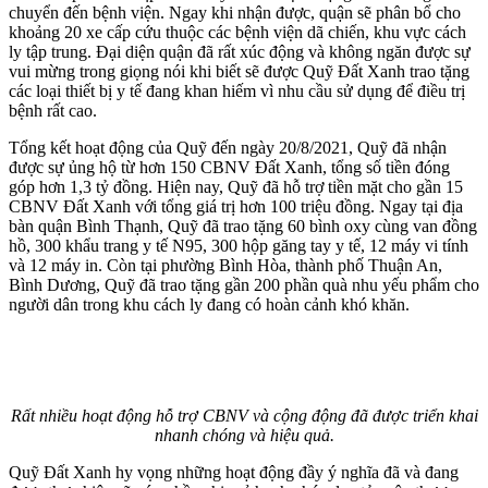
chuyển đến bệnh viện. Ngay khi nhận được, quận sẽ phân bổ cho
khoảng 20 xe cấp cứu thuộc các bệnh viện dã chiến, khu vực cách
ly tập trung. Đại diện quận đã rất xúc động và không ngăn được sự
vui mừng trong giọng nói khi biết sẽ được Quỹ Đất Xanh trao tặng
các loại thiết bị y tế đang khan hiếm vì nhu cầu sử dụng để điều trị
bệnh rất cao.
Tổng kết hoạt động của Quỹ đến ngày 20/8/2021, Quỹ đã nhận
được sự ủng hộ từ hơn 150 CBNV Đất Xanh, tổng số tiền đóng
góp hơn 1,3 tỷ đồng. Hiện nay, Quỹ đã hỗ trợ tiền mặt cho gần 15
CBNV Đất Xanh với tổng giá trị hơn 100 triệu đồng. Ngay tại địa
bàn quận Bình Thạnh, Quỹ đã trao tặng 60 bình oxy cùng van đồng
hồ, 300 khẩu trang y tế N95, 300 hộp găng tay y tế, 12 máy vi tính
và 12 máy in. Còn tại phường Bình Hòa, thành phố Thuận An,
Bình Dương, Quỹ đã trao tặng gần 200 phần quà nhu yếu phẩm cho
người dân trong khu cách ly đang có hoàn cảnh khó khăn.
Rất nhiều hoạt động hỗ trợ CBNV và cộng động đã được triển khai
nhanh chóng và hiệu quả.
Quỹ Đất Xanh hy vọng những hoạt động đầy ý nghĩa đã và đang