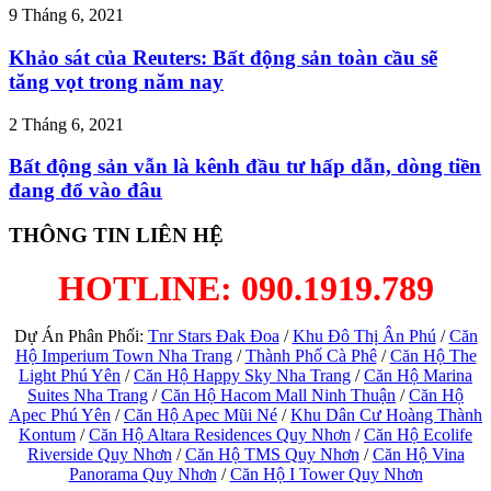
9 Tháng 6, 2021
Khảo sát của Reuters: Bất động sản toàn cầu sẽ
tăng vọt trong năm nay
2 Tháng 6, 2021
Bất động sản vẫn là kênh đầu tư hấp dẫn, dòng tiền
đang đổ vào đâu
THÔNG TIN LIÊN HỆ
HOTLINE: 090.1919.789
Dự Án Phân Phối:
Tnr Stars Đak Đoa
/
Khu Đô Thị Ân Phú
/
Căn
Hộ Imperium Town Nha Trang
/
Thành Phố Cà Phê
/
Căn Hộ The
Light Phú Yên
/
Căn Hộ Happy Sky Nha Trang
/
Căn Hộ Marina
Suites Nha Trang
/
Căn Hộ Hacom Mall Ninh Thuận
/
Căn Hộ
Apec Phú Yên
/
Căn Hộ Apec Mũi Né
/
Khu Dân Cư Hoàng Thành
Kontum
/
Căn Hộ Altara Residences Quy Nhơn
/
Căn Hộ Ecolife
Riverside Quy Nhơn
/
Căn Hộ TMS Quy Nhơn
/
Căn Hộ Vina
Panorama Quy Nhơn
/
Căn Hộ I Tower Quy Nhơn