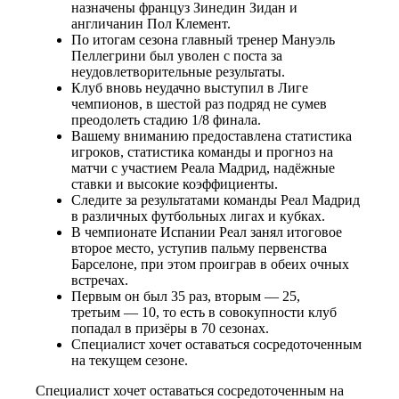
назначены француз Зинедин Зидан и
англичанин Пол Клемент.
По итогам сезона главный тренер Мануэль
Пеллегрини был уволен с поста за
неудовлетворительные результаты.
Клуб вновь неудачно выступил в Лиге
чемпионов, в шестой раз подряд не сумев
преодолеть стадию 1/8 финала.
Вашему вниманию предоставлена статистика
игроков, статистика команды и прогноз на
матчи с участием Реала Мадрид, надёжные
ставки и высокие коэффициенты.
Следите за результатами команды Реал Мадрид
в различных футбольных лигах и кубках.
В чемпионате Испании Реал занял итоговое
второе место, уступив пальму первенства
Барселоне, при этом проиграв в обеих очных
встречах.
Первым он был 35 раз, вторым — 25,
третьим — 10, то есть в совокупности клуб
попадал в призёры в 70 сезонах.
Специалист хочет оставаться сосредоточенным
на текущем сезоне.
Специалист хочет оставаться сосредоточенным на