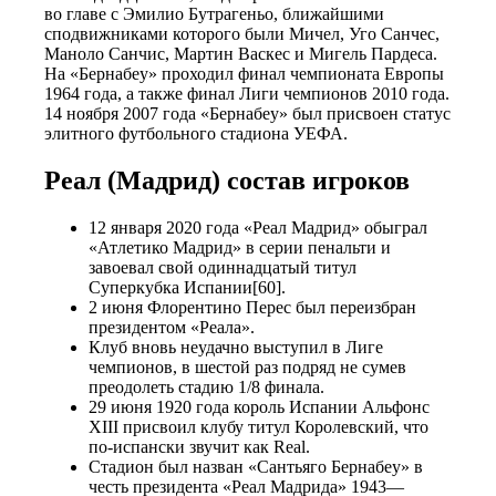
во главе с Эмилио Бутрагеньо, ближайшими
сподвижниками которого были Мичел, Уго Санчес,
Маноло Санчис, Мартин Васкес и Мигель Пардеса.
На «Бернабеу» проходил финал чемпионата Европы
1964 года, а также финал Лиги чемпионов 2010 года.
14 ноября 2007 года «Бернабеу» был присвоен статус
элитного футбольного стадиона УЕФА.
Реал (Мадрид) состав игроков
12 января 2020 года «Реал Мадрид» обыграл
«Атлетико Мадрид» в серии пенальти и
завоевал свой одиннадцатый титул
Суперкубка Испании[60].
2 июня Флорентино Перес был переизбран
президентом «Реала».
Клуб вновь неудачно выступил в Лиге
чемпионов, в шестой раз подряд не сумев
преодолеть стадию 1/8 финала.
29 июня 1920 года король Испании Альфонс
XIII присвоил клубу титул Королевский, что
по-испански звучит как Real.
Стадион был назван «Сантьяго Бернабеу» в
честь президента «Реал Мадрида» 1943—