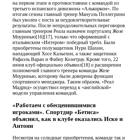
на первом этапе в противостоянии с командой из
третьего испанского дивизиона «Алькоркон». По
итогам сезона главный тренер Мануэль Пеллегрини
был уволен с поста за неудовлетворительные
результаты. После непродолжительных переговоров
главным тренером Реала назначен португалец Жозе
Моуринью[16][17], только что оформивший с
итальянским «Интером» победный требл. Были
приобретены полузащитник Нури Шахин,
нападающий Хосе Кальехон, а также защитники
Рафаэль Варан и Фабиу Коэнтрау. Кроме того, 22
июня клуб официально объявил[18] о расширении
полномочий главного тренера команды Жозе
Моуринью, которому были доверены функции
спортивного менеджера. Таким образом, «Реал
Мадрид» осуществил переход к «английской»
модели управления командой.
«Работаем с обесценившимися
игроками». Спортдир «Бетиса»
объяснил, как в клубе оказались Иско и
Антони
Несмотря на солидные приобретения, команде так и