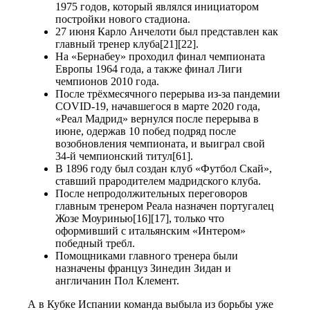
1975 годов, который являлся инициатором
постройки нового стадиона.
27 июня Карло Анчелоти был представлен как
главный тренер клуба[21][22].
На «Бернабеу» проходил финал чемпионата
Европы 1964 года, а также финал Лиги
чемпионов 2010 года.
После трёхмесячного перерыва из-за пандемии
COVID-19, начавшегося в марте 2020 года,
«Реал Мадрид» вернулся после перерыва в
июне, одержав 10 побед подряд после
возобновления чемпионата, и выиграл свой
34-й чемпионский титул[61].
В 1896 году был создан клуб «Футбол Скай»,
ставший прародителем мадридского клуба.
После непродолжительных переговоров
главным тренером Реала назначен португалец
Жозе Моуринью[16][17], только что
оформивший с итальянским «Интером»
победный требл.
Помощниками главного тренера были
назначены француз Зинедин Зидан и
англичанин Пол Клемент.
А в Кубке Испании команда выбыла из борьбы уже