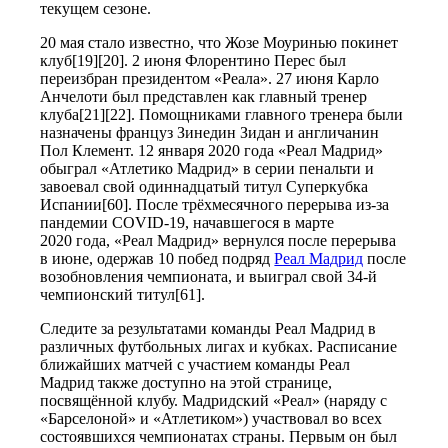
текущем сезоне.
20 мая стало известно, что Жозе Моуринью покинет
клуб[19][20]. 2 июня Флорентино Перес был
переизбран президентом «Реала». 27 июня Карло
Анчелоти был представлен как главный тренер
клуба[21][22]. Помощниками главного тренера были
назначены француз Зинедин Зидан и англичанин
Пол Клемент. 12 января 2020 года «Реал Мадрид»
обыграл «Атлетико Мадрид» в серии пенальти и
завоевал свой одиннадцатый титул Суперкубка
Испании[60]. После трёхмесячного перерыва из-за
пандемии COVID-19, начавшегося в марте
2020 года, «Реал Мадрид» вернулся после перерыва
в июне, одержав 10 побед подряд
Реал Мадрид
после
возобновления чемпионата, и выиграл свой 34-й
чемпионский титул[61].
Следите за результатами команды Реал Мадрид в
различных футбольных лигах и кубках. Расписание
ближайших матчей с участием команды Реал
Мадрид также доступно на этой странице,
посвящённой клубу. Мадридский «Реал» (наряду с
«Барселоной» и «Атлетиком») участвовал во всех
состоявшихся чемпионатах страны. Первым он был