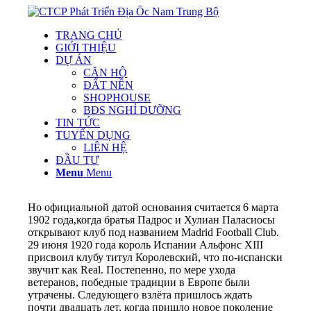
TRANG CHỦ
GIỚI THIỆU
DỰ ÁN
CĂN HỘ
ĐẤT NỀN
SHOPHOUSE
BĐS NGHỈ DƯỠNG
TIN TỨC
TUYỂN DỤNG
LIÊN HỆ
ĐẦU TƯ
Menu
Menu
Но официальной датой основания считается 6 марта
1902 года,когда братья Падрос и Хулиан Паласиосы
открывают клуб под названием Madrid Football Club.
29 июня 1920 года король Испании Альфонс XIII
присвоил клубу титул Королевский, что по-испански
звучит как Real. Постепенно, по мере ухода
ветеранов, победные традиции в Европе были
утрачены. Следующего взлёта пришлось ждать
почти двадцать лет, когда пришло новое поколение