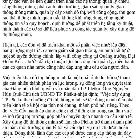
xử lý các vấn đề liên quan; triển khai các hệ thống: quản lý chiếu
sáng thông minh, phản ánh hiện trường, giám sát, quản lý giao
thông thông minh, quản lý cây xanh đô thị, wifi công cộng, thu gom
rác thải thông minh, quan trắc không khí, ứng dụng công nghệ
thông tin vào quy hoạch, định hướng để phát triển hạ tầng kỹ thuật,
hình thành các cơ sở dữ liệu phục vụ công tác quản lý, xây dựng đô
thị thông minh.
Hiện tại, các đơn vị đã triển khai một số phần việc như: lắp điện
năng lượng mặt trời, camera giám sát giao thông, an ninh trật tự ở
một số tuyến đường chính, lắp wifi công cộng tại Quảng trường Đại
Đoàn Kết… bước đầu tạo thuận lợi cho công tác quản lý, điều hành
của cơ quan nhà nước cũng như đáp ứng nhu cầu của người dân.
Việc triển khai đô thị thông minh là một quá trình đòi hỏi sự tham
gia của nhiều thành phần và lực lượng, sự đồng lòng và quyết tâm
của Đảng bộ, chính quyền và nhân dân TP. Pleiku. Ông Nguyễn
Hữu Quế-Chủ tịch UBND TP. Pleiku-nhận định: “Việc xây dựng
TP. Pleiku theo hướng đô thị thông minh sẽ tác động mạnh đến phát
triển kinh tế-xã hội của tỉnh nói chung, thành phố nói riêng. Theo
đó, việc đẩy mạnh áp dụng công nghệ thông tin trong các lĩnh vực
sẽ mở rộng thị trường, góp phần chuyển dịch nhanh cơ cấu kinh tế.
Xây dựng đô thị thông minh sẽ làm cho Pleiku trở thành thành phố
an toàn, môi trường quản lý tốt và các dịch vụ du lịch được hoàn
thiện. Đồng thời, lãnh đạo các cấp sẽ được cung cấp thông tin đầy