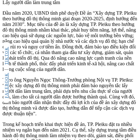
Lấy người dân làm trung tâm
Đầu năm 2020, UBND tỉnh phê duyệt Đề án “Xây dựng TP. Pleiku
theo hướng đô thị thông minh giai đoạn 2020-2025, định hướng đến
năm 2030”. Mục tiêu của đề án là xây dựng TP. Pleiku theo hướng
đô thị thông minh nhằm khai thác, phát huy tiềm năng, lợi thế, nâng
cao hiệu quả sử dụng các nguồn lực, bảo vệ môi trường bền vững;
nâng cao hiệu quả quản lý nhà nước và các dịch vụ đô thị; hạn chế
các rủi ro và nguy cơ tiềm ẩn. Đồng thời, đảm bảo tạo điều kiện đối
TIKTOK
với các tổ chức, cá nhân tham gia đầu tư xây dựng, giám sát, quản
lý phát triển đô thị. Qua đó nâng cao năng lực cạnh tranh của nền
kinh tế thành phố, thúc đẩy phát triển kinh tế-xã hội, nâng cao chất
lượng cuộc sống của người dân.
FACEBOOK
Theo ông Nguyễn Ngọc Thông-Trưởng phòng Nội vụ TP. Pleiku:
“Việc xây dựng đô thị thông minh phải đảm bảo nguyên tắc lấy
người dân làm trung tâm, phải dựa trên nhu cầu thực tế của người
dân, làm cho tất cả người dân được hưởng thành quả. Cùng với đó,
đảm bảo người dân nhận thức đầy đủ lợi ích của đề án xây dựng đô
thị thông minh và được đào tạo, hướng dẫn để tiếp cận các dịch vụ
được thuận tiện”.
Trong kế hoạch triển khai thực hiện đề án, TP. Pleiku đặt ra nhiều
nhiệm vụ ngắn hạn đến năm 2021. Cụ thể, xây dựng trung tâm điều
hành đô thị thông minh làm nhiệm vụ theo dõi, giám sát, điều phối