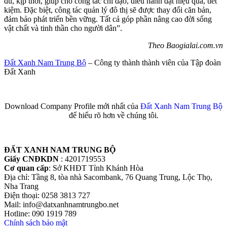
đủ, kịp thời, giúp cho công tác chỉ đạo, điều hành đạt hiệu quả, tiết
kiệm. Đặc biệt, công tác quản lý đô thị sẽ được thay đổi căn bản,
đảm bảo phát triển bền vững. Tất cả góp phần nâng cao đời sống
vật chất và tinh thần cho người dân”.
Theo Baogialai.com.vn
Đất Xanh Nam Trung Bộ
– Công ty thành thành viên của Tập đoàn
Đất Xanh
Download Company Profile mới nhất của
Đất Xanh Nam Trung Bộ
để hiểu rõ hơn về chúng tôi.
ĐẤT XANH NAM TRUNG BỘ
Giấy CNĐKDN
: 4201719553
Cơ quan cấp
: Sở KHĐT Tỉnh Khánh Hòa
Địa chỉ: Tầng 8, tòa nhà Sacombank, 76 Quang Trung, Lộc Thọ,
Nha Trang
Điện thoại: 0258 3813 727
Mail: info@datxanhnamtrungbo.net
Hotline: 090 1919 789
Chính sách bảo mật