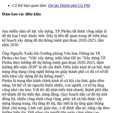
Có thể bạn quan tâm:
Dự án Thành phố Cà Phê
Đảm bảo các điều kiện
Sau nhiều năm nỗ lực xây dựng, TP. Pleiku đã được công nhận là
đô thị loại I trực thuộc tỉnh. Đây là tiền đề quan trọng để triển khai
kế hoạch xây dựng đô thị thông minh giai đoạn 2020-2025, tầm
nhìn 2030.
Ông Nguyễn Xuân Hà-Trưởng phòng Văn hóa-Thông tin TP.
Pleiku-cho hay: “Việc xây dựng, triển khai Đề án “Xây dựng TP.
Pleiku theo hướng đô thị thông minh giai đoạn 2020-2025, định
hướng đến năm 2030” là rất cần thiết. Điều kiện kinh tế-xã hội, thực
trạng ứng dụng công nghệ thông tin giúp thành phố có đủ cơ sở để
triển khai xây dựng đô thị thông minh”.
Pleiku là trung tâm hành chính-kinh tế-xã hội của tỉnh, giàu tiềm
năng, lợi thế về tài nguyên thiên nhiên, con người, cơ sở hạ tầng
cũng như văn hóa. Với tốc độ phát triển khá nhanh, thành phố dần
trở thành đô thị hiện đại, năng động. Quy hoạch dân cư đô thị khá
đồng bộ, nhiều công trình công cộng, phúc lợi xã hội được xây
dựng khang trang. Hạ tầng đô thị, đặc biệt là hạ tầng giao thông
được chú trọng. Lĩnh vực giáo dục, y tế được đầu tư, nâng cấp theo
hướng hiện đại. Đời sống của người dân ngày càng nâng cao.