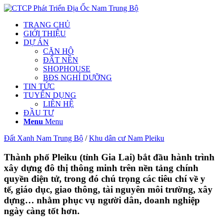
TRANG CHỦ
GIỚI THIỆU
DỰ ÁN
CĂN HỘ
ĐẤT NỀN
SHOPHOUSE
BĐS NGHỈ DƯỠNG
TIN TỨC
TUYỂN DỤNG
LIÊN HỆ
ĐẦU TƯ
Menu
Menu
Đất Xanh Nam Trung Bộ
/
Khu dân cư Nam Pleiku
Thành phố Pleiku (tỉnh Gia Lai) bắt đầu hành trình
xây dựng đô thị thông minh trên nền tảng chính
quyền điện tử, trong đó chú trọng các tiêu chí về y
tế, giáo dục, giao thông, tài nguyên môi trường, xây
dựng… nhằm phục vụ người dân, doanh nghiệp
ngày càng tốt hơn.