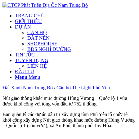
TRANG CHỦ
GIỚI THIỆU
DỰ ÁN
CĂN HỘ
ĐẤT NỀN
SHOPHOUSE
BĐS NGHỈ DƯỠNG
TIN TỨC
TUYỂN DỤNG
LIÊN HỆ
ĐẦU TƯ
Menu
Menu
Đất Xanh Nam Trung Bộ
/
Căn hộ The Light Phú Yên
Nút giao thông khác mức đường Hùng Vương – Quốc lộ 1 vừa
được khởi công với tổng vốn đầu tư 752 tỉ đồng.
Ban quản lý các dự án đầu tư xây dựng tỉnh Phú Yên tổ chức lễ
khởi công xây dựng Nút giao thông khác mức đường Hùng Vương
– Quốc lộ 1 (cầu vượt), xã An Phú, thành phố Tuy Hòa.