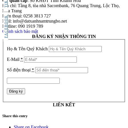
Cơ quan cấp
: Sở KHĐT Tỉnh Khánh Hòa
Địa chỉ: Tầng 8, tòa nhà Sacombank, 76 Quang Trung, Lộc Thọ,
Nha Trang
Điện thoại: 0258 3813 727
FACEBOOK
Mail: info@datxanhnamtrungbo.net
Hotline: 090 1919 789
Chính sách bảo mật
ĐĂNG KÝ NHẬN THÔNG TIN
Họ & Tên Quý Khách
E-Mail
*
Số điện thoại
*
LIÊN KẾT
Share this entry
Share on Facebook