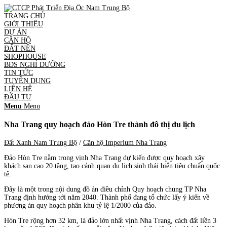
TRANG CHỦ
GIỚI THIỆU
DỰ ÁN
CĂN HỘ
ĐẤT NỀN
SHOPHOUSE
BĐS NGHỈ DƯỠNG
TIN TỨC
TUYỂN DỤNG
LIÊN HỆ
ĐẦU TƯ
Menu
Menu
Nha Trang quy hoạch đảo Hòn Tre thành đô thị du lịch
Đất Xanh Nam Trung Bộ
/
Căn hộ Imperium Nha Trang
Đảo Hòn Tre nằm trong vịnh Nha Trang dự kiến được quy hoạch xây
khách sạn cao 20 tầng, tạo cảnh quan du lịch sinh thái biển tiêu chuẩn quốc
tế.
Đây là một trong nội dung đồ án điều chỉnh Quy hoạch chung TP Nha
Trang định hướng tới năm 2040. Thành phố đang tổ chức lấy ý kiến về
phương án quy hoạch phân khu tỷ lệ 1/2000 của đảo.
Hòn Tre rộng hơn 32 km, là đảo lớn nhất vịnh Nha Trang, cách đất liền 3