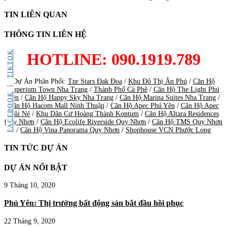
TIN LIÊN QUAN
THÔNG TIN LIÊN HỆ
TIKTOK
HOTLINE: 090.1919.789
Dự Án Phân Phối:
Tnr Stars Đak Đoa
/
Khu Đô Thị Ân Phú
/
Căn Hộ
Imperium Town Nha Trang
/
Thành Phố Cà Phê
/
Căn Hộ The Light Phú
FACEBOOK
Yên
/
Căn Hộ Happy Sky Nha Trang
/
Căn Hộ Marina Suites Nha Trang
/
Căn Hộ Hacom Mall Ninh Thuận
/
Căn Hộ Apec Phú Yên
/
Căn Hộ Apec
Mũi Né
/
Khu Dân Cư Hoàng Thành Kontum
/
Căn Hộ Altara Residences
Quy Nhơn
/
Căn Hộ Ecolife Riverside Quy Nhơn
/
Căn Hộ TMS Quy Nhơn
/
Căn Hộ Vina Panorama Quy Nhơn
/
Shophouse VCN Phước Long
TIN TỨC DỰ ÁN
DỰ ÁN NỔI BẬT
9 Tháng 10, 2020
Phú Yên: Thị trường bất động sản bắt đầu hồi phục
22 Tháng 9, 2020