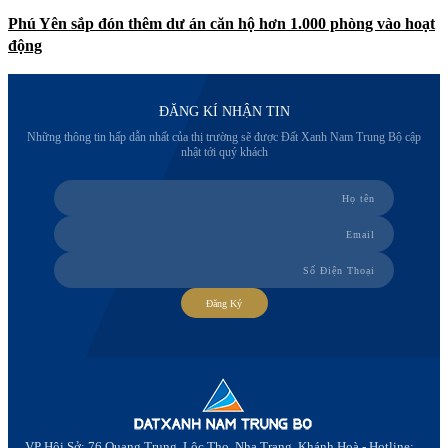
Phú Yên sắp đón thêm dư án căn hộ hơn 1.000 phòng vào hoạt
động
ĐĂNG KÍ NHẬN TIN
Những thông tin hấp dẫn nhất của thị trường sẽ được Đất Xanh Nam Trung Bộ cập
nhật tới quý khách
Đăng Ký
VP Hội Sở: 76 Quang Trung, Lộc Thọ, Nha Trang, Khánh Hoà - Hotline: