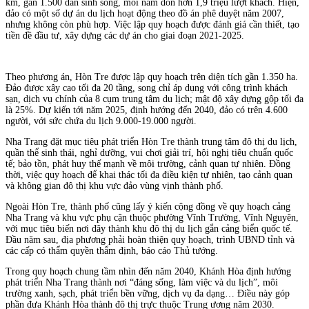
km, gần 1.500 dân sinh sống, mỗi năm đón hơn 1,9 triệu lượt khách. Hiện,
đảo có một số dự án du lịch hoạt động theo đồ án phê duyệt năm 2007,
nhưng không còn phù hợp. Việc lập quy hoạch được đánh giá cần thiết, tạo
tiền đề đầu tư, xây dựng các dự án cho giai đoạn 2021-2025.
Theo phương án, Hòn Tre được lập quy hoạch trên diện tích gần 1.350 ha.
Đảo được xây cao tối đa 20 tầng, song chỉ áp dụng với công trình khách
sạn, dịch vụ chính của 8 cụm trung tâm du lịch; mật độ xây dựng gộp tối đa
là 25%. Dự kiến tới năm 2025, định hướng đến 2040, đảo có trên 4.600
người, với sức chứa du lịch 9.000-19.000 người.
Nha Trang đặt mục tiêu phát triển Hòn Tre thành trung tâm đô thị du lịch,
quần thể sinh thái, nghỉ dưỡng, vui chơi giải trí, hội nghị tiêu chuẩn quốc
tế; bảo tồn, phát huy thế mạnh về môi trường, cảnh quan tự nhiên. Đồng
thời, việc quy hoạch để khai thác tối đa điều kiện tự nhiên, tạo cảnh quan
và không gian đô thị khu vực đảo vùng vịnh thành phố.
Ngoài Hòn Tre, thành phố cũng lấy ý kiến cộng đồng về quy hoạch cảng
Nha Trang và khu vực phụ cận thuộc phường Vĩnh Trường, Vĩnh Nguyên,
với mục tiêu biến nơi đây thành khu đô thị du lịch gắn cảng biển quốc tế.
Đầu năm sau, địa phương phải hoàn thiện quy hoạch, trình UBND tỉnh và
các cấp có thẩm quyền thẩm định, báo cáo Thủ tướng.
Trong quy hoạch chung tầm nhìn đến năm 2040, Khánh Hòa định hướng
phát triển Nha Trang thành nơi “đáng sống, làm việc và du lịch”, môi
trường xanh, sạch, phát triển bền vững, dịch vụ đa dạng… Điều này góp
phần đưa Khánh Hòa thành đô thị trực thuộc Trung ương năm 2030.