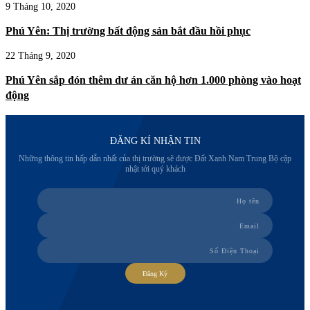
9 Tháng 10, 2020
Phú Yên: Thị trường bất động sản bắt đầu hồi phục
22 Tháng 9, 2020
Phú Yên sắp đón thêm dư án căn hộ hơn 1.000 phòng vào hoạt
động
ĐĂNG KÍ NHẬN TIN
Những thông tin hấp dẫn nhất của thị trường sẽ được Đất Xanh Nam Trung Bộ cập
nhật tới quý khách
Đăng Ký