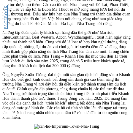
tiếp tục được mở thêm. Các cao tốc nối Nha Trang với Đà Lạt, Phan Thiết,
FACEBOOK
Vũng Tàu và sắp tới là Buôn Ma Thuột sẽ mở rộng mạng lưới kết nối du
lịch, thương mại. Điều này hứa hẹn đưa Nha Trang trở thành địa điểm quan
trọng trong bản đồ du lịch Việt Nam nói chung cũng như tam giác tăng
trưởng du lịch TP. Hồ Chí Minh – Đà Lạt – Nha Trang nói riêng.
Những tập đoàn quản lý khách sạn hàng đầu thế giới như Marriot,
InterContinental, Best Western, Accor, Wyndhamgolf… xuất hiện ngày càng
nhiều tại thành phố biển. Cùng với đó là loạt tổ hợp khu nghỉ dưỡng đẳng
cấp quốc tế, những đại dự án vui chơi giải trí xuyên đêm đã và đang được
hình thành góp phần nâng du lịch Nha Trang lên tầm cao mới. Trong chiến
lược phát triển du lịch, Nha Trang – Khánh Hòa đặt mục tiêu đón 11 triệu
lượt khách du lịch vào năm 2025, trong đó có 5 triệu lượt khách quốc tế,
tổng thu từ khách du lịch đạt 200.000 tỷ đồng.
Ông Nguyễn Xuân Thắng, đại diện một sàn giao dịch bất động sản ở Khánh
Hòa cho biết giới kinh doanh bất động sản đánh giá cao tiềm năng thị
trường Nha Trang vì nơi đây hội đủ điều kiện trở thành trung tâm du lịch
quốc tế. Chính quyền địa phương cũng đang chuẩn bị các thủ tục để đưa
Nha Trang trở thành trọng tâm chiến lược trong tiến trình phát triển Khánh
Hòa thành thành phố trực thuộc Trung ương vào năm 2025. Dù mang tầm
vóc của địa danh du lịch “triệu khách” nhưng bất động sản Nha Trang lại
đang có mức giá bình ổn. Các căn hộ có tính sở hữu lâu dài ngay tại trung
tâm TP. Nha Trang nhận nhiều quan tâm từ các nhà đầu tư do nguồn cung
khan hiếm.