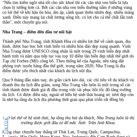
“Nếu tìm kiếm ngôi nhà tốt cho sức khoẻ thì các căn nhà ven biển là lựa
chọn lý tưởng hơn cả. Bởi các căn nhà ven biển thường nằm ở những vùng
có lợi thế về khí hậu ôn hòa, ấm áp, cảnh quan thiên nhiên đẹp, nhiều mảng
xanh. Điều này mang lại chất lượng sống tốt, có lợi cho cả thể chất lẫn tinh
thần”, một chuyên gia nói.
Nha Trang – điểm đến đầu tư nổi bật
Thành phố Nha Trang, tỉnh Khánh Hòa có nhiều lợi thế về cảnh quan, địa
hình, được bao bọc bởi vịnh biển và nhiều hòn đảo đẹp xung quanh. Vịnh
Nha Trang được UNESCO công nhận là một trong 29 vịnh biển đẹp nhất
hành tinh và năm qua tiếp tục vào top 10 điểm lặn biển đẹp nhất thế giới do
Tạp chí Forbes (Mỹ) công bố. Theo thống kê của Agoda, nền tảng đặt
phòng trực tuyến hàng đầu thế giới, trong năm 2020, Nha Trang là địa
điểm được yêu thích nhất của khách du lịch nội địa.
Qua 9 tháng đầu năm nay, do giãn cách kéo dài, các chỉ tiêu về du khách và
doanh thu du lịch đều giảm, song Nha Trang vẫn luôn là một trong số các
tỉnh thành được đánh giá đi đầu trong việc tái phục hồi tốc độ tăng trưởng
du lịch. Có được điều này, ngoài sở hữu hệ sinh thái hoang sơ, tươi đẹp còn
là nhờ hạ tầng du lịch địa phương thời gian qua phát triển rất đồng bộ.
Nhờ lợi thế về hệ sinh thái, hạ tầng thu hút du khách, Nha Trang luôn là thị
TIKTOK
trường được giới đầu tư để mắt. Ảnh: Trần Anh Khoa.
Hàng chục chuyến bay thẳng từ Thái Lan, Trung Quốc, Campuchia,
Malaysia, Hàn Quốc, Hong Kong, Nga, Indonesia đến Cam Ranh đang và