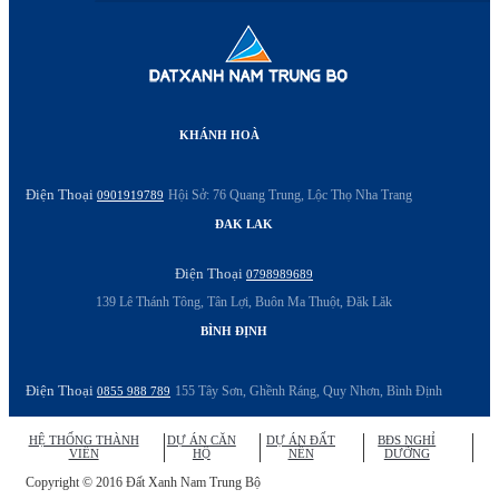
KHÁNH HOÀ
Điện Thoại
Hội Sở: 76 Quang Trung, Lộc Thọ Nha Trang
0901919789
ĐAK LAK
Điện Thoại
0798989689
139 Lê Thánh Tông, Tân Lợi, Buôn Ma Thuột, Đăk Lăk
BÌNH ĐỊNH
Điện Thoại
155 Tây Sơn, Ghềnh Ráng, Quy Nhơn, Bình Định
0855 988 789
HỆ THỐNG THÀNH
DỰ ÁN CĂN
DỰ ÁN ĐẤT
BĐS NGHỈ
VIÊN
HỘ
NỀN
DƯỠNG
Copyright © 2016 Đất Xanh Nam Trung Bộ