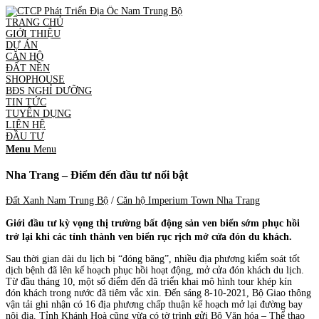
TRANG CHỦ
GIỚI THIỆU
DỰ ÁN
CĂN HỘ
ĐẤT NỀN
SHOPHOUSE
BĐS NGHỈ DƯỠNG
TIN TỨC
TUYỂN DỤNG
LIÊN HỆ
ĐẦU TƯ
Menu
Menu
Nha Trang – Điểm đến đầu tư nổi bật
Đất Xanh Nam Trung Bộ
/
Căn hộ Imperium Town Nha Trang
Giới đầu tư kỳ vọng thị trường bất động sản ven biển sớm phục hồi
trở lại khi các tỉnh thành ven biển rục rịch mở cửa đón du khách.
Sau thời gian dài du lịch bị “đóng băng”, nhiều địa phương kiểm soát tốt
dịch bệnh đã lên kế hoạch phục hồi hoạt động, mở cửa đón khách du lịch.
Từ đầu tháng 10, một số điểm đến đã triển khai mô hình tour khép kín
đón khách trong nước đã tiêm vắc xin. Đến sáng 8-10-2021, Bộ Giao thông
vận tải ghi nhận có 16 địa phương chấp thuận kế hoạch mở lại đường bay
nội địa. Tỉnh Khánh Hoà cũng vừa có tờ trình gửi Bộ Văn hóa – Thể thao