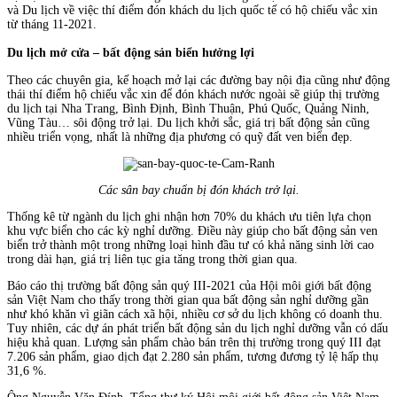
và Du lịch về việc thí điểm đón khách du lịch quốc tế có hộ chiếu vắc xin
từ tháng 11-2021.
Du lịch mở cửa – bất động sản biển hưởng lợi
Theo các chuyên gia, kế hoạch mở lại các đường bay nội địa cũng như động
thái thí điểm hộ chiếu vắc xin để đón khách nước ngoài sẽ giúp thị trường
du lịch tại Nha Trang, Bình Định, Bình Thuận, Phú Quốc, Quảng Ninh,
Vũng Tàu… sôi động trở lại. Du lịch khởi sắc, giá trị bất động sản cũng
nhiều triển vọng, nhất là những địa phương có quỹ đất ven biển đẹp.
Các sân bay chuẩn bị đón khách trở lại.
Thống kê từ ngành du lịch ghi nhận hơn 70% du khách ưu tiên lựa chọn
khu vực biển cho các kỳ nghỉ dưỡng. Điều này giúp cho bất động sản ven
biển trở thành một trong những loại hình đầu tư có khả năng sinh lời cao
trong dài hạn, giá trị liên tục gia tăng trong thời gian qua.
Báo cáo thị trường bất động sản quý III-2021 của Hội môi giới bất động
sản Việt Nam cho thấy trong thời gian qua bất động sản nghỉ dưỡng gần
như khó khăn vì giãn cách xã hội, nhiều cơ sở du lịch không có doanh thu.
Tuy nhiên, các dự án phát triển bất động sản du lịch nghỉ dưỡng vẫn có dấu
hiệu khả quan. Lượng sản phẩm chào bán trên thị trường trong quý III đạt
7.206 sản phẩm, giao dịch đạt 2.280 sản phẩm, tương đương tỷ lệ hấp thụ
31,6 %.