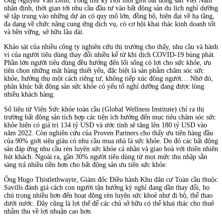
Ông Nguyễn Văn Đính, Tổng thư ký Hội môi giới bất động sản Việt Nam
nhận định, thời gian tới nhu cầu đầu tư vào bất động sản du lịch nghỉ dưỡng
sẽ tập trung vào những dự án có quy mô lớn, đồng bộ, hiện đại về hạ tầng,
đa dạng về chức năng cung ứng dịch vụ, có cơ hội khai thác kinh doanh tốt
và bền vững, sở hữu lâu dài.
Khảo sát của nhiều công ty nghiên cứu thị trường cho thấy, nhu cầu và hành
vi của người tiêu dùng thay đổi nhiều kể từ khi dịch COVID-19 bùng phát.
Phần lớn người tiêu dùng đều hướng đến lối sống có lợi cho sức khỏe, ưu
tiên chọn những mặt hàng thiết yếu, đặc biệt là sản phẩm chăm sóc sức
khỏe, hưởng thụ một cách riêng tư, không tiếp xúc đông người… Nhờ đó,
phân khúc bất động sản sức khỏe có yếu tố nghỉ dưỡng đang được lòng
nhiều khách hàng.
Số liệu từ Viện Sức khỏe toàn cầu (Global Wellness Institute) chỉ ra thị
trường bất động sản tích hợp các tiện ích hướng đến mục tiêu chăm sóc sức
khỏe hiện có giá trị 134 tỷ USD và ước tính sẽ tăng lên 180 tỷ USD vào
năm 2022. Còn nghiên cứu của Proven Partners cho thấy ưu tiên hàng đầu
của 90% giới siêu giàu có nhu cầu mua nhà là sức khỏe. Do đó các bất động
sản đáp ứng nhu cầu rèn luyện sức khỏe cá nhân và giao hoà với thiên nhiên
hút khách. Ngoài ra, gần 30% người tiêu dùng từ mọi mức thu nhập sẵn
sàng trả nhiều tiền hơn cho bất động sản ưu tiên sức khỏe.
Ông Hugo Thistlethwayte, Giám đốc Điều hành Khu dân cư Toàn cầu thuộc
Savills đánh giá cách con người tận hưởng kỳ nghỉ đang dần thay đổi, họ
chú trọng nhiều hơn đến hoạt động rèn luyện sức khoẻ như đi bộ, thể thao
dưới nước. Đây cũng là lợi thế để các chủ sở hữu có thể khai thác cho thuê
nhằm thu về lợi nhuận cao hơn.