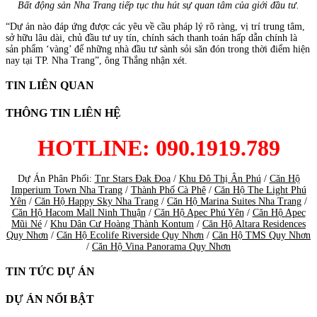
Bất động sản Nha Trang tiếp tục thu hút sự quan tâm của giới đầu tư.
“Dự án nào đáp ứng được các yêu về cầu pháp lý rõ ràng, vị trí trung tâm,
sở hữu lâu dài, chủ đầu tư uy tín, chính sách thanh toán hấp dẫn chính là
sản phẩm ‘vàng’ để những nhà đầu tư sành sỏi săn đón trong thời điểm hiện
nay tại TP. Nha Trang”, ông Thắng nhận xét.
TIN LIÊN QUAN
THÔNG TIN LIÊN HỆ
HOTLINE: 090.1919.789
Dự Án Phân Phối:
Tnr Stars Đak Đoa
/
Khu Đô Thị Ân Phú
/
Căn Hộ
Imperium Town Nha Trang
/
Thành Phố Cà Phê
/
Căn Hộ The Light Phú
Yên
/
Căn Hộ Happy Sky Nha Trang
/
Căn Hộ Marina Suites Nha Trang
/
Căn Hộ Hacom Mall Ninh Thuận
/
Căn Hộ Apec Phú Yên
/
Căn Hộ Apec
Mũi Né
/
Khu Dân Cư Hoàng Thành Kontum
/
Căn Hộ Altara Residences
Quy Nhơn
/
Căn Hộ Ecolife Riverside Quy Nhơn
/
Căn Hộ TMS Quy Nhơn
/
Căn Hộ Vina Panorama Quy Nhơn
TIN TỨC DỰ ÁN
DỰ ÁN NỔI BẬT