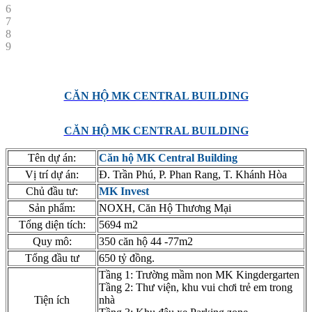
6
7
8
9
CĂN HỘ MK CENTRAL BUILDING
CĂN HỘ MK CENTRAL BUILDING
Tên dự án:
Căn hộ MK Central Building
Vị trí dự án:
Đ. Trần Phú, P. Phan Rang, T. Khánh Hòa
Chủ đầu tư:
MK Invest
Sản phẩm:
NOXH, Căn Hộ Thương Mại
Tổng diện tích:
5694 m2
Quy mô:
350 căn hộ 44 -77m2
Tổng đầu tư
650 tỷ đồng.
Tầng 1: Trường mầm non MK Kingdergarten
Tầng 2: Thư viện, khu vui chơi trẻ em trong
Tiện ích
nhà