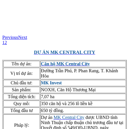
Previous
Next
1
2
DỰ ÁN MK CENTRAL CITY
Tên dự án:
Căn hộ MK Central City
Đường Trần Phú, P. Phan Rang, T. Khánh
Vị trí dự án:
Hòa
Chủ đầu tư:
MK Invest
Sản phẩm:
NOXH, Căn Hộ Thương Mại
Tổng diện tích:
7,07 ha
Quy mô:
350 căn hộ và 256 lô liền kề
Tổng đầu tư
650 tỷ đồng.
Dự án
MK Central City
được UBND tỉnh
Ninh Thuận chấp thuận chủ trương đầu tư tại
Pháp lý:
Quyết định số 549/QĐ-UBND, ngày