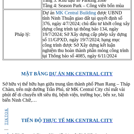
Tầng 3: Khu đậu xe Parking zone
Tầng 4: Season Park – Công viên bốn mùa
Dự án
MK Central Building
được UBND
tỉnh Ninh Thuận giao đất tại quyết định số
376, ngày 4/7/2024; chủ đầu tư khởi công xây
dựng công trình tại thông báo 134, ngày
Pháp lý:
19/7/2024; Sở Xây dựng cấp phép xây dựng
số 11/GPXD, ngày 19/7/2024; hạng mục
công trình được Sở Xây dựng kết luận
nghiệm thu hoàn thành phần móng công trình
tại Thông báo số 4085, ngày 6/11/2024
MẶT BẰNG
DỰ ÁN MK CENTRAL CITY
Sở hữu vị thế hữu hạn giữa trung tâm thành phố Phan Rang – Tháp
Chàm, trên mặt đường Trần Phú, từ MK Central City chỉ mất vài
phút để di chuyển tới siêu thị, bệnh viện, trường học, bến xe, bãi
biển Ninh Chữ,…
TIKTOK
TIẾN ĐỘ
THỰC TẾ MK CENTRAL CITY