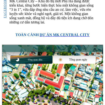
FACEBOOK
MK Central City – Khu đô thị mới Phủ Hà đang được
triển khai, từng bước hiện thực hóa một không gian sống
“3 in 1”, vừa đáp ứng nhu cầu an cư, làm việc, vừa rèn
luyện sức khỏe và nghỉ ngơi, giải trí. Một không gian
sống xanh mát, đồng bộ và đầy đủ tiện ích đang chờ đón
những cư dân tương lai.
TOÀN CẢNH
DỰ ÁN MK CENTRAL CITY