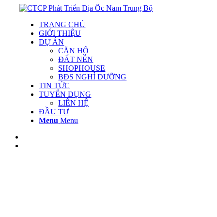
TRANG CHỦ
GIỚI THIỆU
DỰ ÁN
CĂN HỘ
ĐẤT NỀN
SHOPHOUSE
BĐS NGHỈ DƯỠNG
TIN TỨC
TUYỂN DỤNG
LIÊN HỆ
ĐẦU TƯ
Menu
Menu