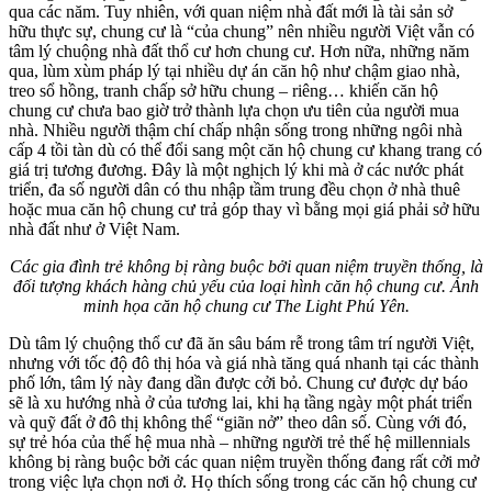
qua các năm. Tuy nhiên, với quan niệm nhà đất mới là tài sản sở
hữu thực sự, chung cư là “của chung” nên nhiều người Việt vẫn có
tâm lý chuộng nhà đất thổ cư hơn chung cư. Hơn nữa, những năm
qua, lùm xùm pháp lý tại nhiều dự án căn hộ như chậm giao nhà,
treo sổ hồng, tranh chấp sở hữu chung – riêng… khiến căn hộ
chung cư chưa bao giờ trở thành lựa chọn ưu tiên của người mua
nhà. Nhiều người thậm chí chấp nhận sống trong những ngôi nhà
cấp 4 tồi tàn dù có thể đổi sang một căn hộ chung cư khang trang có
giá trị tương đương. Đây là một nghịch lý khi mà ở các nước phát
triển, đa số người dân có thu nhập tầm trung đều chọn ở nhà thuê
hoặc mua căn hộ chung cư trả góp thay vì bằng mọi giá phải sở hữu
nhà đất như ở Việt Nam.
Các gia đình trẻ không bị ràng buộc bởi quan niệm truyền thống, là
đối tượng khách hàng chủ yếu của loại hình căn hộ chung cư. Ảnh
minh họa căn hộ chung cư The Light Phú Yên.
Dù tâm lý chuộng thổ cư đã ăn sâu bám rễ trong tâm trí người Việt,
nhưng với tốc độ đô thị hóa và giá nhà tăng quá nhanh tại các thành
phố lớn, tâm lý này đang dần được cởi bỏ. Chung cư được dự báo
sẽ là xu hướng nhà ở của tương lai, khi hạ tầng ngày một phát triển
và quỹ đất ở đô thị không thể “giãn nở” theo dân số. Cùng với đó,
sự trẻ hóa của thế hệ mua nhà – những người trẻ thế hệ millennials
không bị ràng buộc bởi các quan niệm truyền thống đang rất cởi mở
trong việc lựa chọn nơi ở. Họ thích sống trong các căn hộ chung cư