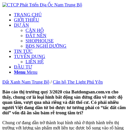
TRANG CHỦ
GIỚI THIỆU
DỰ ÁN
CĂN HỘ
ĐẤT NỀN
SHOPHOUSE
BĐS NGHỈ DƯỠNG
TIN TỨC
TUYỂN DỤNG
LIÊN HỆ
ĐẦU TƯ
Menu
Menu
Đất Xanh Nam Trung Bộ
/
Căn hộ The Light Phú Yên
Báo cáo thị trường quý 3/2020 của Batdongsan.com.vn cho
thấy, chung cư là loại hình bất động sản đứng đầu về mức độ
quan tâm, vượt qua nhà riêng và đất thổ cư. Có phải nhiều
người Việt đang dần từ bỏ được tư tưởng phải có “tấc đất cắm
dùi” vốn đã ăn sâu bám rễ trong tâm trí?
Chung cư đang dần trở thành loại hình nhà ở thịnh hành trên thị
trường với lượng sản phẩm mới liên tục được bổ sung vào rổ hàng