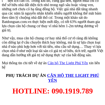
các tiện ích cần có. Trong khi đó, cùng giá tiền, người mua chỉ có
thể sở hữu nhà đất diện tích nhỏ trong ngõ sâu hoặc vùng ven,
những nơi chưa có hạ tầng đồng bộ. Việc giá nhà đất tăng nhanh
qua các năm là nguyên nhân khiến nhiều người không thể mãi bám
theo tâm lý chuộng nhà đất thổ cư. Trong một khảo sát do
Batdongsan.com.vn thực hiện mới đây, có tới 63% người tham gia
lựa chọn căn hộ chung cư thay vì nhà hẻm 1-2m tương đương về
giá trị.
Như vậy, mua căn hộ chung cư hay nhà thổ cư rõ ràng đã không
còn dừng lại ở câu chuyện thích hay không, mà là sự lựa chọn loại
nhà ở nào phù hợp hơn với túi tiền, nhu cầu sử dụng… Thay vì lựa
chọn nhà ở như một loại tài sản có giá trị sở hữu, tích trữ, người Việt
đang dần hướng tới giá trị sử dụng thực sự của bất động sản.
Mọi thông tin chi tiết về dự án
Căn hộ The Light Phú Yên
xin liên
hệ
PHỤ TRÁCH DỰ ÁN
CĂN HỘ THE LIGHT PHÚ
YÊN
HOTLINE: 090.1919.789