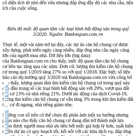
có diện tích từ nhỏ đến vừa nhưng đáp ứng đầy đủ các nhu cầu, tiện
ích của cuộc sống.
Biểu đồ mức độ quan tâm các loại hình bất động sản trong quý
3/2020. Nguồn: Batdongsan.com.vn
Thực tế, một vài năm trở lại đây, các dự án căn hộ chung cư được
xây dựng, phát triển ngày càng nhiều, đáp ứng nhu cầu ngày càng
lớn của người mua nhà. Dữ liệu lớn (big data)
của Batdongsan.com.vn cho thấy, mức độ quan tâm căn hộ chung
cư liên tục tăng qua các năm. Đơn cử, lượng tìm kiếm căn hộ chung
cư trong quý 1/2019 tăng 27% so với quý 1/2018. Đặc biệt, số liệu
báo cáo thị trường quý 3/2020 mà Batdongsan.com.vn vừa công bố
cho thấy, lượng quan tâm tìm kiếm căn hộ chung cư trong quý này
TIKTOK
dẫn đầu trong số các loại hình bất động sản với 29%, vượt qua đất
thổ cư 23% và nhà riêng 21%. Dưới tác động của dịch Covid-19,
lượng tìm kiếm căn hộ chung cư vẫn tăng 3% trong khi tìm kiếm đất
thổ cư đi ngang, nhà riêng giảm nhẹ.
FACEBOOK
Những con số trên có thể chưa đủ phản ánh một xu hướng nhưng
phần nào cho thấy căn hộ chung cư đang dần trở thành một lựa
chọn được người mua nhà ưu tiên bởi mức giá hợp lý hơn, xuất hiện
nhiều dự án có quy hoạch tốt, kết nối với các khu dịch vụ, đáp ứng